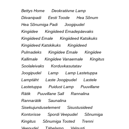
Bettys Home
Deokratiivne Lamp
Diivanipadi
Eesti Toode
Hea Sõnum
Hea Sõnumiga Padi
Joogipudel
Kingiidee
Kingiideed Emadepäevaks
Kingiideed Emale
Kingiideed Katsikuks
Kingiideed Katskikuks
Kingiideed
Pulmadeks
Kingiidee Emale
Kingiidee
Kallimale
Kingiidee Vanaemale
Kingitus
Soolaleivaks
Korduvkasutatav
Joogipudel
Lamp
Lamp Lastetuppa
Lamptäht
Laste Joogipudel
Lastele
Lastetuppa
Puidust Lamp
Puuvillane
Rätik
Puuvillane Sall
Rannalina
Rannarätik
Saunalina
Sisekujunduselement
Sisustusideed
Kontorisse
Spordi Veepudel
Sõnumiga
Kingitus
Sõnumiga Tooted
Trenni
Veepudel
Tähelamp
Valgusti