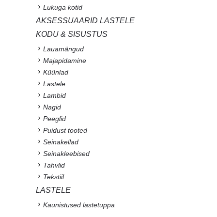
Lukuga kotid
AKSESSUAARID LASTELE
KODU & SISUSTUS
Lauamängud
Majapidamine
Küünlad
Lastele
Lambid
Nagid
Peeglid
Puidust tooted
Seinakellad
Seinakleebised
Tahvlid
Tekstiil
LASTELE
Kaunistused lastetuppa