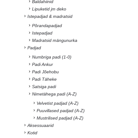
Baldahiinid
Lipuketid jm deko
Istepadjad & madratsid
Põrandapadjad
Istepadjad
Madratsid mängunurka
Padjad
Numbriga padi (1-0)
Padi Ankur
Padi Jõehobu
Padi Täheke
Satsiga padi
Nimetähega padi (A-Z)
Velvetist padjad (A-Z)
Puuvillased padjad (A-Z)
Mustrilised padjad (A-Z)
Aksessuaarid
Kotid