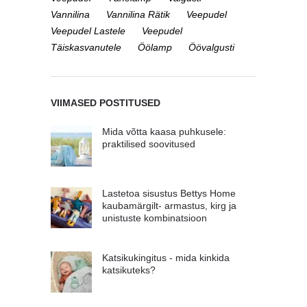
Vannilina
Vannilina Rätik
Veepudel
Veepudel Lastele
Veepudel
Täiskasvanutele
Öölamp
Öövalgusti
VIIMASED POSTITUSED
Mida võtta kaasa puhkusele:
praktilised soovitused
Lastetoa sisustus Bettys Home
kaubamärgilt- armastus, kirg ja
unistuste kombinatsioon
Katsikukingitus - mida kinkida
katsikuteks?