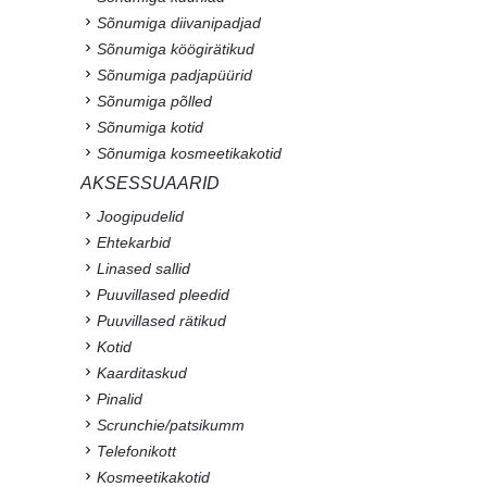
Sõnumiga diivanipadjad
Sõnumiga köögirätikud
Sõnumiga padjapüürid
Sõnumiga põlled
Sõnumiga kotid
Sõnumiga kosmeetikakotid
AKSESSUAARID
Joogipudelid
Ehtekarbid
Linased sallid
Puuvillased pleedid
Puuvillased rätikud
Kotid
Kaarditaskud
Pinalid
Scrunchie/patsikumm
Telefonikott
Kosmeetikakotid