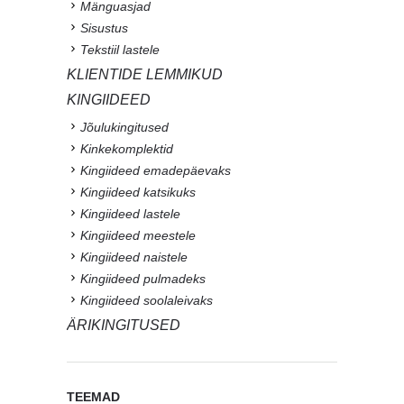
Mänguasjad
Sisustus
Tekstiil lastele
KLIENTIDE LEMMIKUD
KINGIIDEED
Jõulukingitused
Kinkekomplektid
Kingiideed emadepäevaks
Kingiideed katsikuks
Kingiideed lastele
Kingiideed meestele
Kingiideed naistele
Kingiideed pulmadeks
Kingiideed soolaleivaks
ÄRIKINGITUSED
TEEMAD