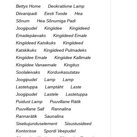
Bettys Home
Deokratiivne Lamp
Diivanipadi
Eesti Toode
Hea
Sõnum
Hea Sõnumiga Padi
Joogipudel
Kingiidee
Kingiideed
Emadepäevaks
Kingiideed Emale
Kingiideed Katsikuks
Kingiideed
Katskikuks
Kingiideed Pulmadeks
Kingiidee Emale
Kingiidee Kallimale
Kingiidee Vanaemale
Kingitus
Soolaleivaks
Korduvkasutatav
Joogipudel
Lamp
Lamp
Lastetuppa
Lamptäht
Laste
Joogipudel
Lastele
Lastetuppa
Puidust Lamp
Puuvillane Rätik
Puuvillane Sall
Rannalina
Rannarätik
Saunalina
Sisekujunduselement
Sisustusideed
Kontorisse
Spordi Veepudel