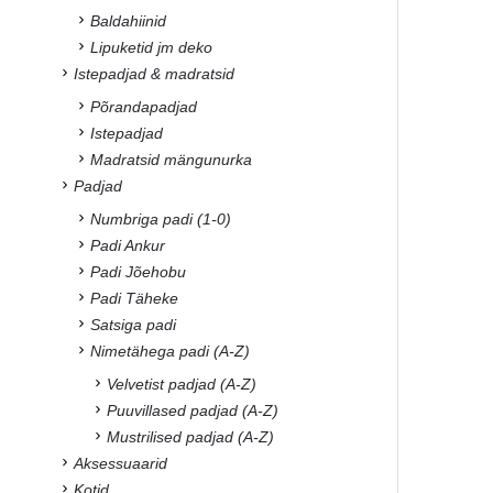
Baldahiinid
Lipuketid jm deko
Istepadjad & madratsid
Põrandapadjad
Istepadjad
Madratsid mängunurka
Padjad
Numbriga padi (1-0)
Padi Ankur
Padi Jõehobu
Padi Täheke
Satsiga padi
Nimetähega padi (A-Z)
Velvetist padjad (A-Z)
Puuvillased padjad (A-Z)
Mustrilised padjad (A-Z)
Aksessuaarid
Kotid