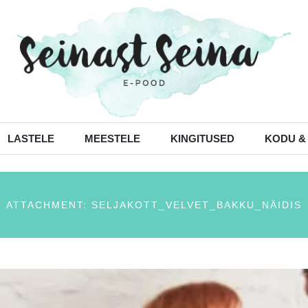
LASTELE
MEESTELE
KINGITUSED
KODU &
ATTACHMENT: SELJAKOTT_VELVET_BAKKU_NÄIDIS