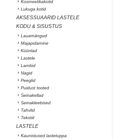
Kosmeetikakotid
Lukuga kotid
AKSESSUAARID LASTELE
KODU & SISUSTUS
Lauamängud
Majapidamine
Küünlad
Lastele
Lambid
Nagid
Peeglid
Puidust tooted
Seinakellad
Seinakleebised
Tahvlid
Tekstiil
LASTELE
Kaunistused lastetuppa