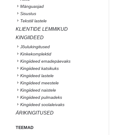
Mänguasjad
Sisustus
Tekstiil lastele
KLIENTIDE LEMMIKUD
KINGIIDEED
Jõulukingitused
Kinkekomplektid
Kingiideed emadepäevaks
Kingiideed katsikuks
Kingiideed lastele
Kingiideed meestele
Kingiideed naistele
Kingiideed pulmadeks
Kingiideed soolaleivaks
ÄRIKINGITUSED
TEEMAD