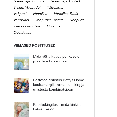
Sõnumiga Kingitus
Sõnumiga Tooted
Trenni Veepudel
Tähelamp
Valgusti
Vannilina
Vannilina Rätik
Veepudel
Veepudel Lastele
Veepudel
Täiskasvanutele
Öölamp
Öövalgusti
VIIMASED POSTITUSED
Mida võtta kaasa puhkusele:
praktilised soovitused
Lastetoa sisustus Bettys Home
kaubamärgilt- armastus, kirg ja
unistuste kombinatsioon
Katsikukingitus - mida kinkida
katsikuteks?