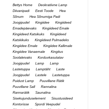
Bettys Home
Deokratiivne Lamp
Diivanipadi
Eesti Toode
Hea
Sõnum
Hea Sõnumiga Padi
Joogipudel
Kingiidee
Kingiideed
Emadepäevaks
Kingiideed Emale
Kingiideed Katsikuks
Kingiideed
Katskikuks
Kingiideed Pulmadeks
Kingiidee Emale
Kingiidee Kallimale
Kingiidee Vanaemale
Kingitus
Soolaleivaks
Korduvkasutatav
Joogipudel
Lamp
Lamp
Lastetuppa
Lamptäht
Laste
Joogipudel
Lastele
Lastetuppa
Puidust Lamp
Puuvillane Rätik
Puuvillane Sall
Rannalina
Rannarätik
Saunalina
Sisekujunduselement
Sisustusideed
Kontorisse
Spordi Veepudel