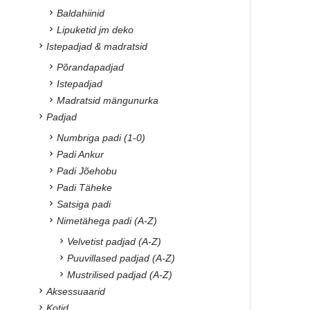
Baldahiinid
Lipuketid jm deko
Istepadjad & madratsid
Põrandapadjad
Istepadjad
Madratsid mängunurka
Padjad
Numbriga padi (1-0)
Padi Ankur
Padi Jõehobu
Padi Täheke
Satsiga padi
Nimetähega padi (A-Z)
Velvetist padjad (A-Z)
Puuvillased padjad (A-Z)
Mustrilised padjad (A-Z)
Aksessuaarid
Kotid