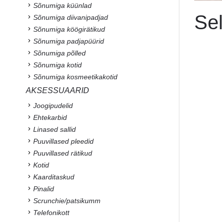
Sõnumiga küünlad
Sel
Sõnumiga diivanipadjad
Sõnumiga köögirätikud
Sõnumiga padjapüürid
Sõnumiga põlled
Sõnumiga kotid
Sõnumiga kosmeetikakotid
AKSESSUAARID
Joogipudelid
Ehtekarbid
Linased sallid
Puuvillased pleedid
Puuvillased rätikud
Kotid
Kaarditaskud
Pinalid
Scrunchie/patsikumm
Telefonikott