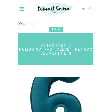
ATTACHMENT:
NUMBRIGA_PADI_VELVET_PETROO
LEUMSININE_6