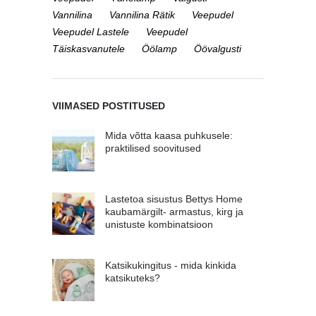
Vannilina
Vannilina Rätik
Veepudel
Veepudel Lastele
Veepudel
Täiskasvanutele
Öölamp
Öövalgusti
VIIMASED POSTITUSED
Mida võtta kaasa puhkusele:
praktilised soovitused
Lastetoa sisustus Bettys Home
kaubamärgilt- armastus, kirg ja
unistuste kombinatsioon
Katsikukingitus - mida kinkida
katsikuteks?