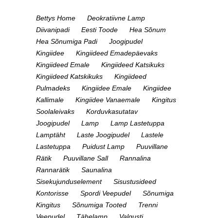
Bettys Home
Deokratiivne Lamp
Diivanipadi
Eesti Toode
Hea Sõnum
Hea Sõnumiga Padi
Joogipudel
Kingiidee
Kingiideed Emadepäevaks
Kingiideed Emale
Kingiideed Katsikuks
Kingiideed Katskikuks
Kingiideed
Pulmadeks
Kingiidee Emale
Kingiidee
Kallimale
Kingiidee Vanaemale
Kingitus
Soolaleivaks
Korduvkasutatav
Joogipudel
Lamp
Lamp Lastetuppa
Lamptäht
Laste Joogipudel
Lastele
Lastetuppa
Puidust Lamp
Puuvillane
Rätik
Puuvillane Sall
Rannalina
Rannarätik
Saunalina
Sisekujunduselement
Sisustusideed
Kontorisse
Spordi Veepudel
Sõnumiga
Kingitus
Sõnumiga Tooted
Trenni
Veepudel
Tähelamp
Valgusti