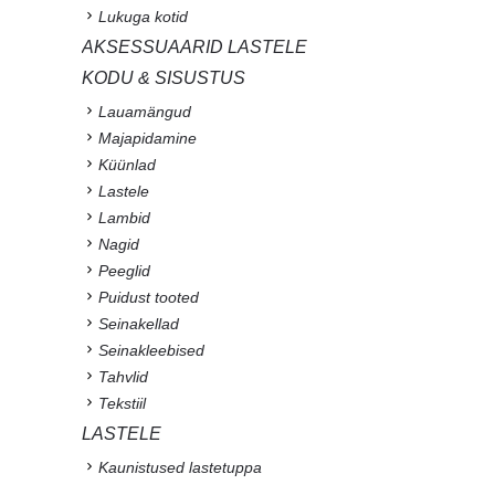
Lukuga kotid
AKSESSUAARID LASTELE
KODU & SISUSTUS
Lauamängud
Majapidamine
Küünlad
Lastele
Lambid
Nagid
Peeglid
Puidust tooted
Seinakellad
Seinakleebised
Tahvlid
Tekstiil
LASTELE
Kaunistused lastetuppa