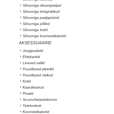
Sõnumiga diivanipadjad
Sõnumiga köögirätikud
Sõnumiga padjapüürid
Sõnumiga põlled
Sõnumiga kotid
Sõnumiga kosmeetikakotid
AKSESSUAARID
Joogipudelid
Ehtekarbid
Linased sallid
Puuvillased pleedid
Puuvillased rätikud
Kotid
Kaarditaskud
Pinalid
Scrunchie/patsikumm
Telefonikott
Kosmeetikakotid