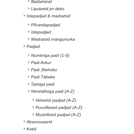
Baldahiinid
Lipuketid jm deko
Istepadjad & madratsid
Põrandapadjad
Istepadjad
Madratsid mängunurka
Padjad
Numbriga padi (1-0)
Padi Ankur
Padi Jõehobu
Padi Täheke
Satsiga padi
Nimetähega padi (A-Z)
Velvetist padjad (A-Z)
Puuvillased padjad (A-Z)
Mustrilised padjad (A-Z)
Aksessuaarid
Kotid