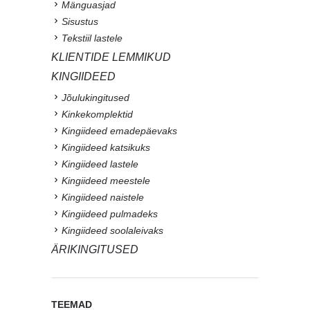
Mänguasjad
Sisustus
Tekstiil lastele
KLIENTIDE LEMMIKUD
KINGIIDEED
Jõulukingitused
Kinkekomplektid
Kingiideed emadepäevaks
Kingiideed katsikuks
Kingiideed lastele
Kingiideed meestele
Kingiideed naistele
Kingiideed pulmadeks
Kingiideed soolaleivaks
ÄRIKINGITUSED
TEEMAD