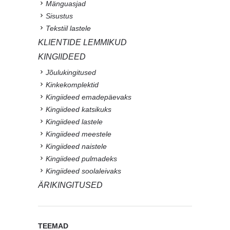
Mänguasjad
Sisustus
Tekstiil lastele
KLIENTIDE LEMMIKUD
KINGIIDEED
Jõulukingitused
Kinkekomplektid
Kingiideed emadepäevaks
Kingiideed katsikuks
Kingiideed lastele
Kingiideed meestele
Kingiideed naistele
Kingiideed pulmadeks
Kingiideed soolaleivaks
ÄRIKINGITUSED
TEEMAD