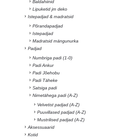
Baldahiinid
Lipuketid jm deko
Istepadjad & madratsid
Põrandapadjad
Istepadjad
Madratsid mängunurka
Padjad
Numbriga padi (1-0)
Padi Ankur
Padi Jõehobu
Padi Täheke
Satsiga padi
Nimetähega padi (A-Z)
Velvetist padjad (A-Z)
Puuvillased padjad (A-Z)
Mustrilised padjad (A-Z)
Aksessuaarid
Kotid