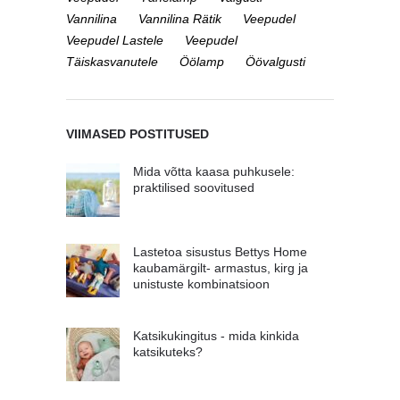
Vannilina
Vannilina Rätik
Veepudel
Veepudel Lastele
Veepudel
Täiskasvanutele
Öölamp
Öövalgusti
VIIMASED POSTITUSED
Mida võtta kaasa puhkusele:
praktilised soovitused
Lastetoa sisustus Bettys Home
kaubamärgilt- armastus, kirg ja
unistuste kombinatsioon
Katsikukingitus - mida kinkida
katsikuteks?