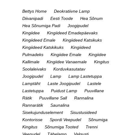
Bettys Home
Deokratiivne Lamp
Diivanipadi
Eesti Toode
Hea Sõnum
Hea Sõnumiga Padi
Joogipudel
Kingiidee
Kingiideed Emadepäevaks
Kingiideed Emale
Kingiideed Katsikuks
Kingiideed Katskikuks
Kingiideed
Pulmadeks
Kingiidee Emale
Kingiidee
Kallimale
Kingiidee Vanaemale
Kingitus
Soolaleivaks
Korduvkasutatav
Joogipudel
Lamp
Lamp Lastetuppa
Lamptäht
Laste Joogipudel
Lastele
Lastetuppa
Puidust Lamp
Puuvillane
Rätik
Puuvillane Sall
Rannalina
Rannarätik
Saunalina
Sisekujunduselement
Sisustusideed
Kontorisse
Spordi Veepudel
Sõnumiga
Kingitus
Sõnumiga Tooted
Trenni
Veepudel
Tähelamp
Valgusti