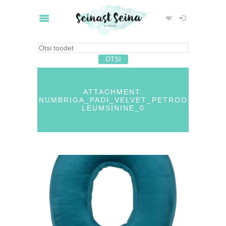
ATTACHMENT:
NUMBRIGA_PADI_VELVET_PETROO
LEUMSININE_0