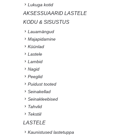
Lukuga kotid
AKSESSUAARID LASTELE
KODU & SISUSTUS
Lauamängud
Majapidamine
Küünlad
Lastele
Lambid
Nagid
Peeglid
Puidust tooted
Seinakellad
Seinakleebised
Tahvlid
Tekstiil
LASTELE
Kaunistused lastetuppa