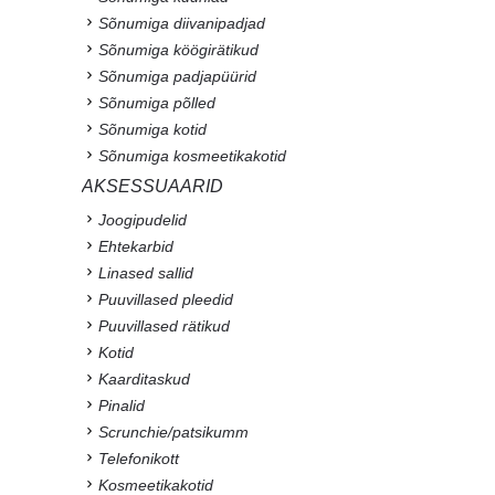
Sõnumiga diivanipadjad
Sõnumiga köögirätikud
Sõnumiga padjapüürid
Sõnumiga põlled
Sõnumiga kotid
Sõnumiga kosmeetikakotid
AKSESSUAARID
Joogipudelid
Ehtekarbid
Linased sallid
Puuvillased pleedid
Puuvillased rätikud
Kotid
Kaarditaskud
Pinalid
Scrunchie/patsikumm
Telefonikott
Kosmeetikakotid