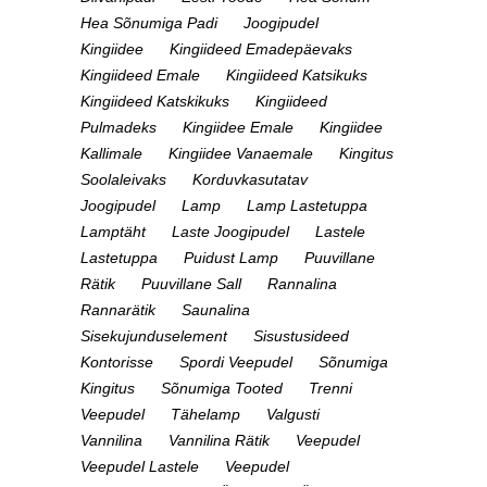
Hea Sõnumiga Padi
Joogipudel
Kingiidee
Kingiideed Emadepäevaks
Kingiideed Emale
Kingiideed Katsikuks
Kingiideed Katskikuks
Kingiideed
Pulmadeks
Kingiidee Emale
Kingiidee
Kallimale
Kingiidee Vanaemale
Kingitus
Soolaleivaks
Korduvkasutatav
Joogipudel
Lamp
Lamp Lastetuppa
Lamptäht
Laste Joogipudel
Lastele
Lastetuppa
Puidust Lamp
Puuvillane
Rätik
Puuvillane Sall
Rannalina
Rannarätik
Saunalina
Sisekujunduselement
Sisustusideed
Kontorisse
Spordi Veepudel
Sõnumiga
Kingitus
Sõnumiga Tooted
Trenni
Veepudel
Tähelamp
Valgusti
Vannilina
Vannilina Rätik
Veepudel
Veepudel Lastele
Veepudel