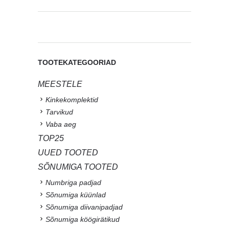
TOOTEKATEGOORIAD
MEESTELE
Kinkekomplektid
Tarvikud
Vaba aeg
TOP25
UUED TOOTED
SÕNUMIGA TOOTED
Numbriga padjad
Sõnumiga küünlad
Sõnumiga diivanipadjad
Sõnumiga köögirätikud