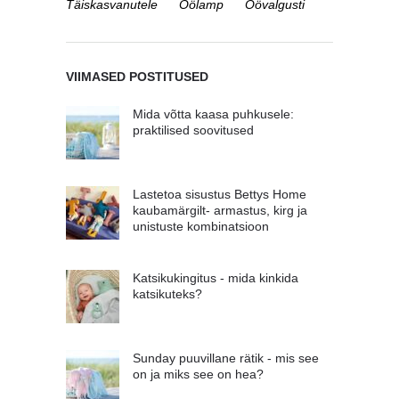
Täiskasvanutele
Öölamp
Öövalgusti
VIIMASED POSTITUSED
Mida võtta kaasa puhkusele:
praktilised soovitused
Lastetoa sisustus Bettys Home
kaubamärgilt- armastus, kirg ja
unistuste kombinatsioon
Katsikukingitus - mida kinkida
katsikuteks?
Sunday puuvillane rätik - mis see
on ja miks see on hea?