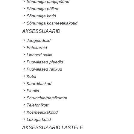
Sõnumiga padjapüürid
Sõnumiga põlled
Sõnumiga kotid
Sõnumiga kosmeetikakotid
AKSESSUAARID
Joogipudelid
Ehtekarbid
Linased sallid
Puuvillased pleedid
Puuvillased rätikud
Kotid
Kaarditaskud
Pinalid
Scrunchie/patsikumm
Telefonikott
Kosmeetikakotid
Lukuga kotid
AKSESSUAARID LASTELE