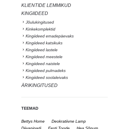
KLIENTIDE LEMMIKUD
KINGIIDEED
Jõulukingitused
Kinkekomplektid
Kingiideed emadepäevaks
Kingiideed katsikuks
Kingiideed lastele
Kingiideed meestele
Kingiideed naistele
Kingiideed pulmadeks
Kingiideed soolaleivaks
ÄRIKINGITUSED
TEEMAD
Bettys Home
Deokratiivne Lamp
Diivanipadi
Eesti Toode
Hea Sõnum