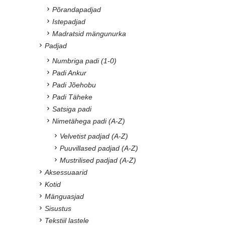
Põrandapadjad
Istepadjad
Madratsid mängunurka
Padjad
Numbriga padi (1-0)
Padi Ankur
Padi Jõehobu
Padi Täheke
Satsiga padi
Nimetähega padi (A-Z)
Velvetist padjad (A-Z)
Puuvillased padjad (A-Z)
Mustrilised padjad (A-Z)
Aksessuaarid
Kotid
Mänguasjad
Sisustus
Tekstiil lastele