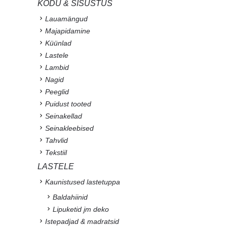
KODU & SISUSTUS
Lauamängud
Majapidamine
Küünlad
Lastele
Lambid
Nagid
Peeglid
Puidust tooted
Seinakellad
Seinakleebised
Tahvlid
Tekstiil
LASTELE
Kaunistused lastetuppa
Baldahiinid
Lipuketid jm deko
Istepadjad & madratsid