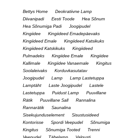
Bettys Home
Deokratiivne Lamp
Diivanipadi
Eesti Toode
Hea Sõnum
Hea Sõnumiga Padi
Joogipudel
Kingiidee
Kingiideed Emadepäevaks
Kingiideed Emale
Kingiideed Katsikuks
Kingiideed Katskikuks
Kingiideed
Pulmadeks
Kingiidee Emale
Kingiidee
Kallimale
Kingiidee Vanaemale
Kingitus
Soolaleivaks
Korduvkasutatav
Joogipudel
Lamp
Lamp Lastetuppa
Lamptäht
Laste Joogipudel
Lastele
Lastetuppa
Puidust Lamp
Puuvillane
Rätik
Puuvillane Sall
Rannalina
Rannarätik
Saunalina
Sisekujunduselement
Sisustusideed
Kontorisse
Spordi Veepudel
Sõnumiga
Kingitus
Sõnumiga Tooted
Trenni
Veepudel
Tähelamp
Valgusti