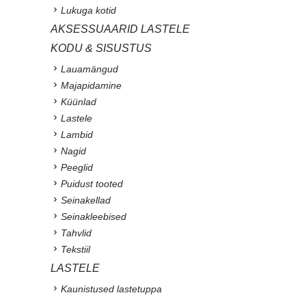
Lukuga kotid
AKSESSUAARID LASTELE
KODU & SISUSTUS
Lauamängud
Majapidamine
Küünlad
Lastele
Lambid
Nagid
Peeglid
Puidust tooted
Seinakellad
Seinakleebised
Tahvlid
Tekstiil
LASTELE
Kaunistused lastetuppa