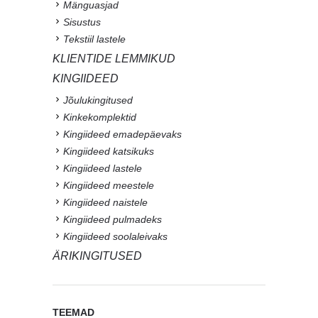
Mänguasjad
Sisustus
Tekstiil lastele
KLIENTIDE LEMMIKUD
KINGIIDEED
Jõulukingitused
Kinkekomplektid
Kingiideed emadepäevaks
Kingiideed katsikuks
Kingiideed lastele
Kingiideed meestele
Kingiideed naistele
Kingiideed pulmadeks
Kingiideed soolaleivaks
ÄRIKINGITUSED
TEEMAD