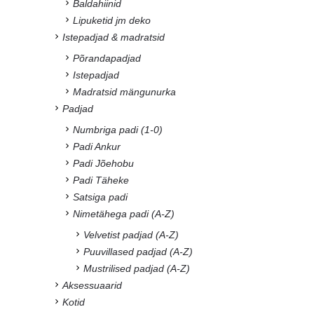
Baldahiinid
Lipuketid jm deko
Istepadjad & madratsid
Põrandapadjad
Istepadjad
Madratsid mängunurka
Padjad
Numbriga padi (1-0)
Padi Ankur
Padi Jõehobu
Padi Täheke
Satsiga padi
Nimetähega padi (A-Z)
Velvetist padjad (A-Z)
Puuvillased padjad (A-Z)
Mustrilised padjad (A-Z)
Aksessuaarid
Kotid