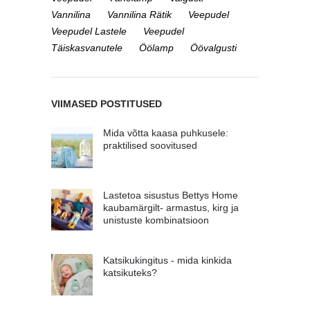
Vannilina
Vannilina Rätik
Veepudel
Veepudel Lastele
Veepudel
Täiskasvanutele
Öölamp
Öövalgusti
VIIMASED POSTITUSED
Mida võtta kaasa puhkusele:
praktilised soovitused
Lastetoa sisustus Bettys Home
kaubamärgilt- armastus, kirg ja
unistuste kombinatsioon
Katsikukingitus - mida kinkida
katsikuteks?