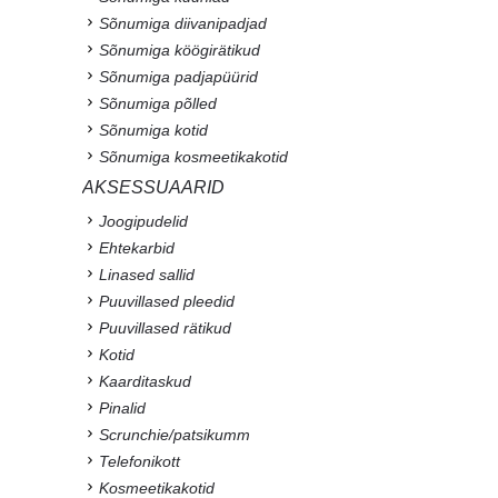
Sõnumiga diivanipadjad
Sõnumiga köögirätikud
Sõnumiga padjapüürid
Sõnumiga põlled
Sõnumiga kotid
Sõnumiga kosmeetikakotid
AKSESSUAARID
Joogipudelid
Ehtekarbid
Linased sallid
Puuvillased pleedid
Puuvillased rätikud
Kotid
Kaarditaskud
Pinalid
Scrunchie/patsikumm
Telefonikott
Kosmeetikakotid