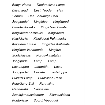
Bettys Home
Deokratiivne Lamp
Diivanipadi
Eesti Toode
Hea
Sõnum
Hea Sõnumiga Padi
Joogipudel
Kingiidee
Kingiideed
Emadepäevaks
Kingiideed Emale
Kingiideed Katsikuks
Kingiideed
Katskikuks
Kingiideed Pulmadeks
Kingiidee Emale
Kingiidee Kallimale
Kingiidee Vanaemale
Kingitus
Soolaleivaks
Korduvkasutatav
Joogipudel
Lamp
Lamp
Lastetuppa
Lamptäht
Laste
Joogipudel
Lastele
Lastetuppa
Puidust Lamp
Puuvillane Rätik
Puuvillane Sall
Rannalina
Rannarätik
Saunalina
Sisekujunduselement
Sisustusideed
Kontorisse
Spordi Veepudel