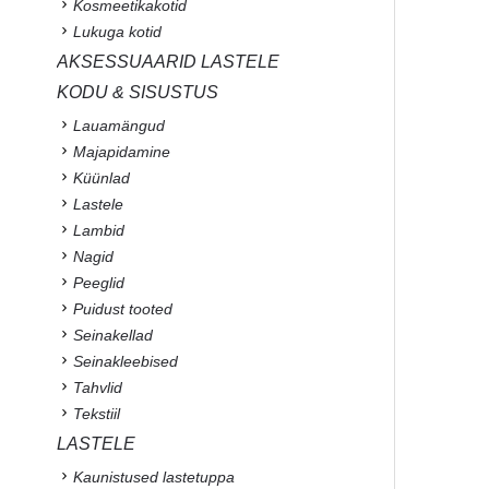
Kosmeetikakotid
Lukuga kotid
AKSESSUAARID LASTELE
KODU & SISUSTUS
Lauamängud
Majapidamine
Küünlad
Lastele
Lambid
Nagid
Peeglid
Puidust tooted
Seinakellad
Seinakleebised
Tahvlid
Tekstiil
LASTELE
Kaunistused lastetuppa