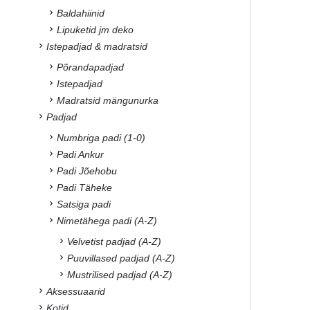
Baldahiinid
Lipuketid jm deko
Istepadjad & madratsid
Põrandapadjad
Istepadjad
Madratsid mängunurka
Padjad
Numbriga padi (1-0)
Padi Ankur
Padi Jõehobu
Padi Täheke
Satsiga padi
Nimetähega padi (A-Z)
Velvetist padjad (A-Z)
Puuvillased padjad (A-Z)
Mustrilised padjad (A-Z)
Aksessuaarid
Kotid