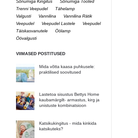
Sõnumiga Kingitus
Sõnumiga Tooted
Trenni Veepudel
Tähelamp
Valgusti
Vannilina
Vannilina Rätik
Veepudel
Veepudel Lastele
Veepudel
Täiskasvanutele
Öölamp
Öövalgusti
VIIMASED POSTITUSED
Mida võtta kaasa puhkusele:
praktilised soovitused
Lastetoa sisustus Bettys Home
kaubamärgilt- armastus, kirg ja
unistuste kombinatsioon
Katsikukingitus - mida kinkida
katsikuteks?