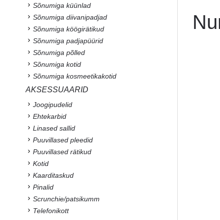
Sõnumiga küünlad
Nu
Sõnumiga diivanipadjad
Sõnumiga köögirätikud
Sõnumiga padjapüürid
Sõnumiga põlled
Sõnumiga kotid
Sõnumiga kosmeetikakotid
AKSESSUAARID
Joogipudelid
Ehtekarbid
Linased sallid
Puuvillased pleedid
Puuvillased rätikud
Kotid
Kaarditaskud
Pinalid
Scrunchie/patsikumm
Telefonikott