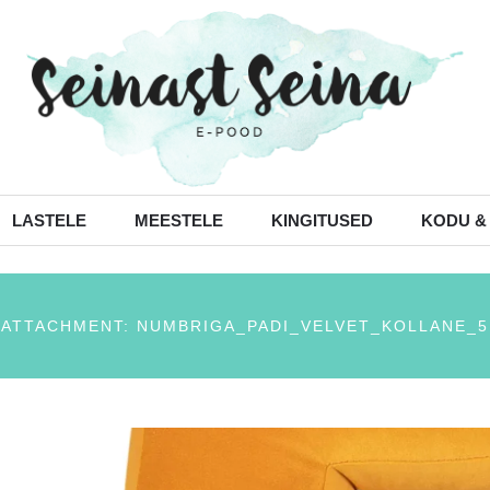
LASTELE
MEESTELE
KINGITUSED
KODU &
ATTACHMENT: NUMBRIGA_PADI_VELVET_KOLLANE_5