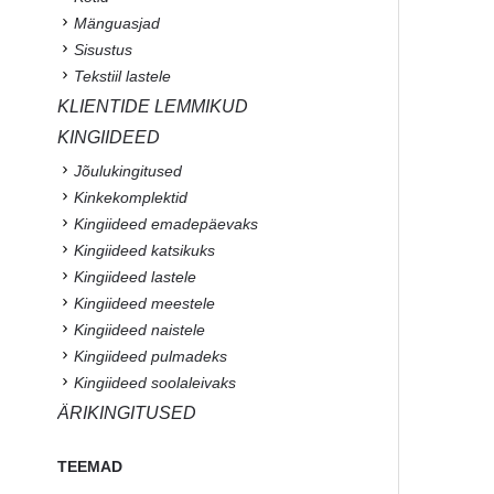
Mänguasjad
Sisustus
Tekstiil lastele
KLIENTIDE LEMMIKUD
KINGIIDEED
Jõulukingitused
Kinkekomplektid
Kingiideed emadepäevaks
Kingiideed katsikuks
Kingiideed lastele
Kingiideed meestele
Kingiideed naistele
Kingiideed pulmadeks
Kingiideed soolaleivaks
ÄRIKINGITUSED
TEEMAD