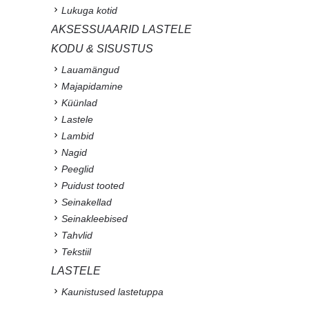
Lukuga kotid
AKSESSUAARID LASTELE
KODU & SISUSTUS
Lauamängud
Majapidamine
Küünlad
Lastele
Lambid
Nagid
Peeglid
Puidust tooted
Seinakellad
Seinakleebised
Tahvlid
Tekstiil
LASTELE
Kaunistused lastetuppa