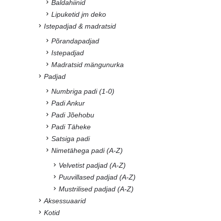
Baldahiinid
Lipuketid jm deko
Istepadjad & madratsid
Põrandapadjad
Istepadjad
Madratsid mängunurka
Padjad
Numbriga padi (1-0)
Padi Ankur
Padi Jõehobu
Padi Täheke
Satsiga padi
Nimetähega padi (A-Z)
Velvetist padjad (A-Z)
Puuvillased padjad (A-Z)
Mustrilised padjad (A-Z)
Aksessuaarid
Kotid