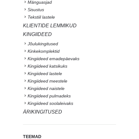
Mänguasjad
Sisustus
Tekstiil lastele
KLIENTIDE LEMMIKUD
KINGIIDEED
Jõulukingitused
Kinkekomplektid
Kingiideed emadepäevaks
Kingiideed katsikuks
Kingiideed lastele
Kingiideed meestele
Kingiideed naistele
Kingiideed pulmadeks
Kingiideed soolaleivaks
ÄRIKINGITUSED
TEEMAD