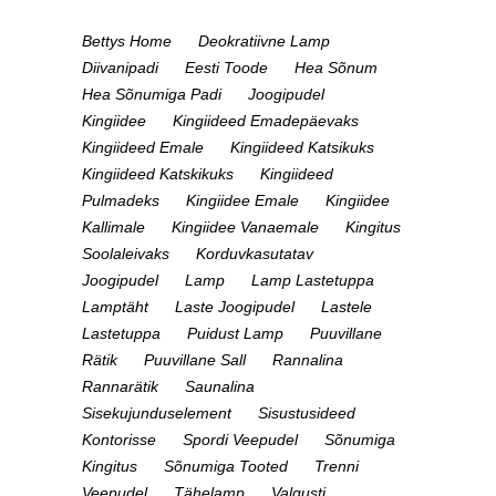
Bettys Home
Deokratiivne Lamp
Diivanipadi
Eesti Toode
Hea Sõnum
Hea Sõnumiga Padi
Joogipudel
Kingiidee
Kingiideed Emadepäevaks
Kingiideed Emale
Kingiideed Katsikuks
Kingiideed Katskikuks
Kingiideed
Pulmadeks
Kingiidee Emale
Kingiidee
Kallimale
Kingiidee Vanaemale
Kingitus
Soolaleivaks
Korduvkasutatav
Joogipudel
Lamp
Lamp Lastetuppa
Lamptäht
Laste Joogipudel
Lastele
Lastetuppa
Puidust Lamp
Puuvillane
Rätik
Puuvillane Sall
Rannalina
Rannarätik
Saunalina
Sisekujunduselement
Sisustusideed
Kontorisse
Spordi Veepudel
Sõnumiga
Kingitus
Sõnumiga Tooted
Trenni
Veepudel
Tähelamp
Valgusti