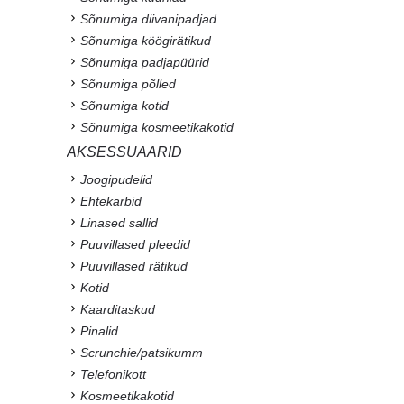
Sõnumiga diivanipadjad
Sõnumiga köögirätikud
Sõnumiga padjapüürid
Sõnumiga põlled
Sõnumiga kotid
Sõnumiga kosmeetikakotid
AKSESSUAARID
Joogipudelid
Ehtekarbid
Linased sallid
Puuvillased pleedid
Puuvillased rätikud
Kotid
Kaarditaskud
Pinalid
Scrunchie/patsikumm
Telefonikott
Kosmeetikakotid