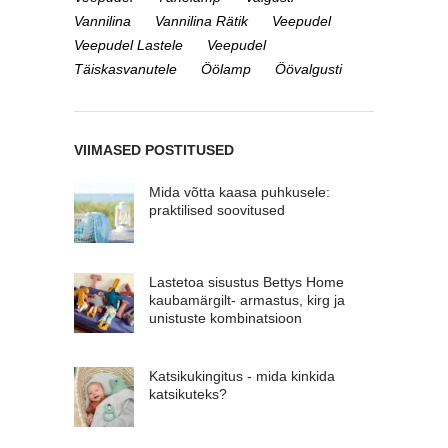
Vannilina
Vannilina Rätik
Veepudel
Veepudel Lastele
Veepudel
Täiskasvanutele
Öölamp
Öövalgusti
VIIMASED POSTITUSED
Mida võtta kaasa puhkusele:
praktilised soovitused
Lastetoa sisustus Bettys Home
kaubamärgilt- armastus, kirg ja
unistuste kombinatsioon
Katsikukingitus - mida kinkida
katsikuteks?