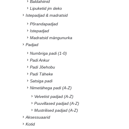
Baldahiinid
Lipuketid jm deko
Istepadjad & madratsid
Põrandapadjad
Istepadjad
Madratsid mängunurka
Padjad
Numbriga padi (1-0)
Padi Ankur
Padi Jõehobu
Padi Täheke
Satsiga padi
Nimetähega padi (A-Z)
Velvetist padjad (A-Z)
Puuvillased padjad (A-Z)
Mustrilised padjad (A-Z)
Aksessuaarid
Kotid