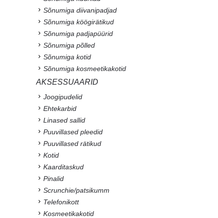
Sõnumiga diivanipadjad
Sõnumiga köögirätikud
Sõnumiga padjapüürid
Sõnumiga põlled
Sõnumiga kotid
Sõnumiga kosmeetikakotid
AKSESSUAARID
Joogipudelid
Ehtekarbid
Linased sallid
Puuvillased pleedid
Puuvillased rätikud
Kotid
Kaarditaskud
Pinalid
Scrunchie/patsikumm
Telefonikott
Kosmeetikakotid