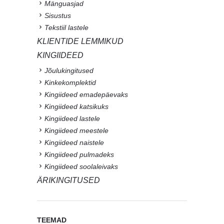
Mänguasjad
Sisustus
Tekstiil lastele
KLIENTIDE LEMMIKUD
KINGIIDEED
Jõulukingitused
Kinkekomplektid
Kingiideed emadepäevaks
Kingiideed katsikuks
Kingiideed lastele
Kingiideed meestele
Kingiideed naistele
Kingiideed pulmadeks
Kingiideed soolaleivaks
ÄRIKINGITUSED
TEEMAD