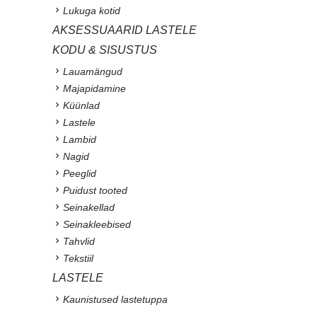
Lukuga kotid
AKSESSUAARID LASTELE
KODU & SISUSTUS
Lauamängud
Majapidamine
Küünlad
Lastele
Lambid
Nagid
Peeglid
Puidust tooted
Seinakellad
Seinakleebised
Tahvlid
Tekstiil
LASTELE
Kaunistused lastetuppa