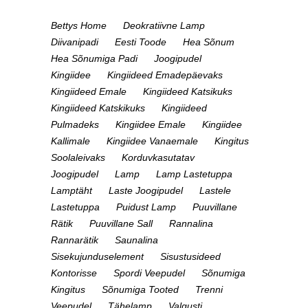
Bettys Home
Deokratiivne Lamp
Diivanipadi
Eesti Toode
Hea Sõnum
Hea Sõnumiga Padi
Joogipudel
Kingiidee
Kingiideed Emadepäevaks
Kingiideed Emale
Kingiideed Katsikuks
Kingiideed Katskikuks
Kingiideed
Pulmadeks
Kingiidee Emale
Kingiidee
Kallimale
Kingiidee Vanaemale
Kingitus
Soolaleivaks
Korduvkasutatav
Joogipudel
Lamp
Lamp Lastetuppa
Lamptäht
Laste Joogipudel
Lastele
Lastetuppa
Puidust Lamp
Puuvillane
Rätik
Puuvillane Sall
Rannalina
Rannarätik
Saunalina
Sisekujunduselement
Sisustusideed
Kontorisse
Spordi Veepudel
Sõnumiga
Kingitus
Sõnumiga Tooted
Trenni
Veepudel
Tähelamp
Valgusti