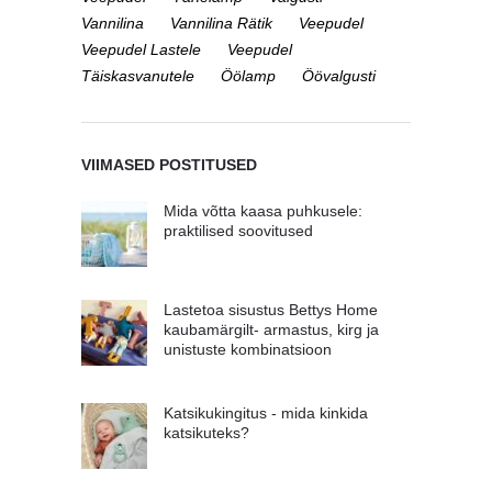
Vannilina
Vannilina Rätik
Veepudel
Veepudel Lastele
Veepudel
Täiskasvanutele
Öölamp
Öövalgusti
VIIMASED POSTITUSED
Mida võtta kaasa puhkusele:
praktilised soovitused
Lastetoa sisustus Bettys Home
kaubamärgilt- armastus, kirg ja
unistuste kombinatsioon
Katsikukingitus - mida kinkida
katsikuteks?