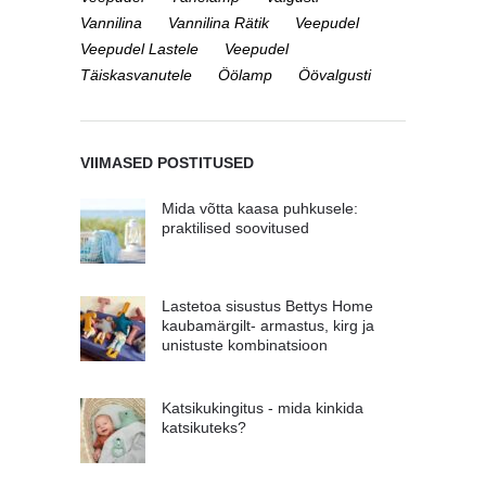
Vannilina
Vannilina Rätik
Veepudel
Veepudel Lastele
Veepudel
Täiskasvanutele
Öölamp
Öövalgusti
VIIMASED POSTITUSED
Mida võtta kaasa puhkusele:
praktilised soovitused
Lastetoa sisustus Bettys Home
kaubamärgilt- armastus, kirg ja
unistuste kombinatsioon
Katsikukingitus - mida kinkida
katsikuteks?