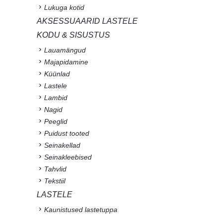
Lukuga kotid
AKSESSUAARID LASTELE
KODU & SISUSTUS
Lauamängud
Majapidamine
Küünlad
Lastele
Lambid
Nagid
Peeglid
Puidust tooted
Seinakellad
Seinakleebised
Tahvlid
Tekstiil
LASTELE
Kaunistused lastetuppa