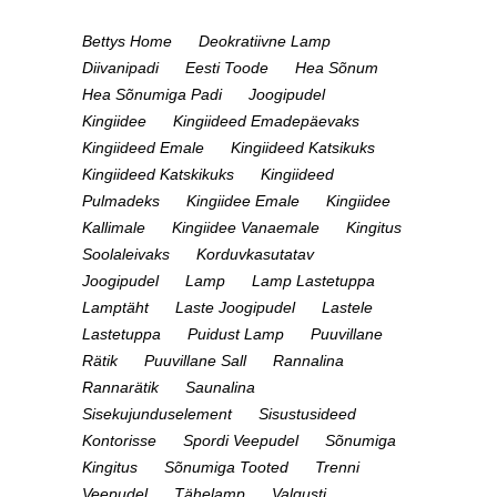
Bettys Home
Deokratiivne Lamp
Diivanipadi
Eesti Toode
Hea Sõnum
Hea Sõnumiga Padi
Joogipudel
Kingiidee
Kingiideed Emadepäevaks
Kingiideed Emale
Kingiideed Katsikuks
Kingiideed Katskikuks
Kingiideed
Pulmadeks
Kingiidee Emale
Kingiidee
Kallimale
Kingiidee Vanaemale
Kingitus
Soolaleivaks
Korduvkasutatav
Joogipudel
Lamp
Lamp Lastetuppa
Lamptäht
Laste Joogipudel
Lastele
Lastetuppa
Puidust Lamp
Puuvillane
Rätik
Puuvillane Sall
Rannalina
Rannarätik
Saunalina
Sisekujunduselement
Sisustusideed
Kontorisse
Spordi Veepudel
Sõnumiga
Kingitus
Sõnumiga Tooted
Trenni
Veepudel
Tähelamp
Valgusti