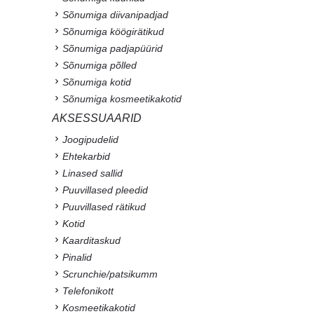
Sõnumiga diivanipadjad
Sõnumiga köögirätikud
Sõnumiga padjapüürid
Sõnumiga põlled
Sõnumiga kotid
Sõnumiga kosmeetikakotid
AKSESSUAARID
Joogipudelid
Ehtekarbid
Linased sallid
Puuvillased pleedid
Puuvillased rätikud
Kotid
Kaarditaskud
Pinalid
Scrunchie/patsikumm
Telefonikott
Kosmeetikakotid