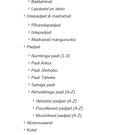
Baldahiinid
Lipuketid jm deko
Istepadjad & madratsid
Põrandapadjad
Istepadjad
Madratsid mängunurka
Padjad
Numbriga padi (1-0)
Padi Ankur
Padi Jõehobu
Padi Täheke
Satsiga padi
Nimetähega padi (A-Z)
Velvetist padjad (A-Z)
Puuvillased padjad (A-Z)
Mustrilised padjad (A-Z)
Aksessuaarid
Kotid