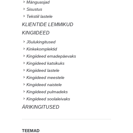
Mänguasjad
Sisustus
Tekstiil lastele
KLIENTIDE LEMMIKUD
KINGIIDEED
Jõulukingitused
Kinkekomplektid
Kingiideed emadepäevaks
Kingiideed katsikuks
Kingiideed lastele
Kingiideed meestele
Kingiideed naistele
Kingiideed pulmadeks
Kingiideed soolaleivaks
ÄRIKINGITUSED
TEEMAD