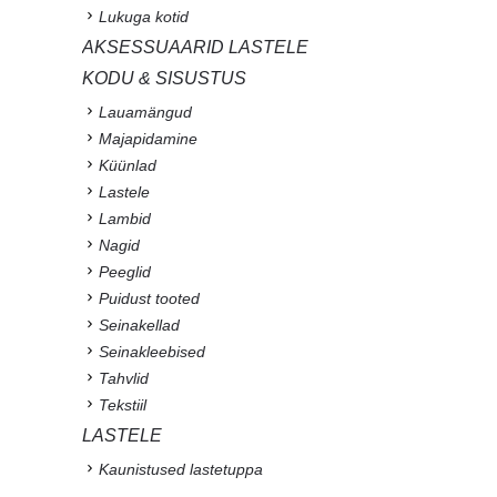
Lukuga kotid
AKSESSUAARID LASTELE
KODU & SISUSTUS
Lauamängud
Majapidamine
Küünlad
Lastele
Lambid
Nagid
Peeglid
Puidust tooted
Seinakellad
Seinakleebised
Tahvlid
Tekstiil
LASTELE
Kaunistused lastetuppa