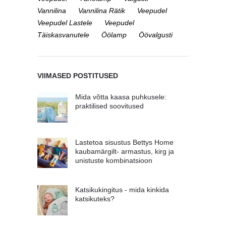
Vannilina
Vannilina Rätik
Veepudel
Veepudel Lastele
Veepudel
Täiskasvanutele
Öölamp
Öövalgusti
VIIMASED POSTITUSED
Mida võtta kaasa puhkusele:
praktilised soovitused
Lastetoa sisustus Bettys Home
kaubamärgilt- armastus, kirg ja
unistuste kombinatsioon
Katsikukingitus - mida kinkida
katsikuteks?