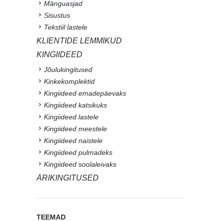
Mänguasjad
Sisustus
Tekstiil lastele
KLIENTIDE LEMMIKUD
KINGIIDEED
Jõulukingitused
Kinkekomplektid
Kingiideed emadepäevaks
Kingiideed katsikuks
Kingiideed lastele
Kingiideed meestele
Kingiideed naistele
Kingiideed pulmadeks
Kingiideed soolaleivaks
ÄRIKINGITUSED
TEEMAD