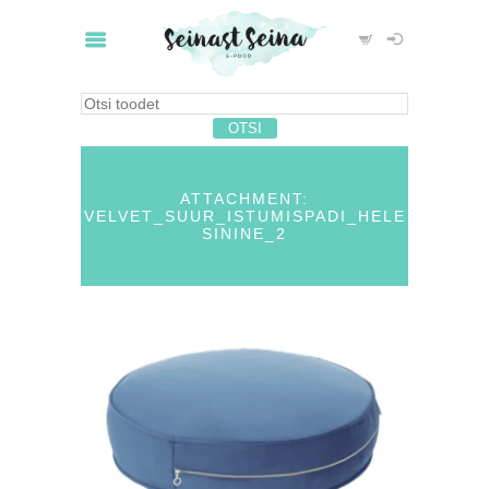
ATTACHMENT:
VELVET_SUUR_ISTUMISPADI_HELE
SININE_2