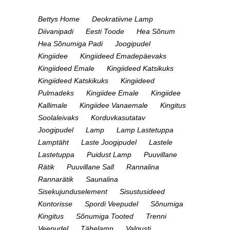
Bettys Home
Deokratiivne Lamp
Diivanipadi
Eesti Toode
Hea Sõnum
Hea Sõnumiga Padi
Joogipudel
Kingiidee
Kingiideed Emadepäevaks
Kingiideed Emale
Kingiideed Katsikuks
Kingiideed Katskikuks
Kingiideed
Pulmadeks
Kingiidee Emale
Kingiidee
Kallimale
Kingiidee Vanaemale
Kingitus
Soolaleivaks
Korduvkasutatav
Joogipudel
Lamp
Lamp Lastetuppa
Lamptäht
Laste Joogipudel
Lastele
Lastetuppa
Puidust Lamp
Puuvillane
Rätik
Puuvillane Sall
Rannalina
Rannarätik
Saunalina
Sisekujunduselement
Sisustusideed
Kontorisse
Spordi Veepudel
Sõnumiga
Kingitus
Sõnumiga Tooted
Trenni
Veepudel
Tähelamp
Valgusti