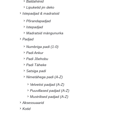
Baldahiinid
Lipuketid jm deko
Istepadjad & madratsid
Põrandapadjad
Istepadjad
Madratsid mängunurka
Padjad
Numbriga padi (1-0)
Padi Ankur
Padi Jõehobu
Padi Täheke
Satsiga padi
Nimetähega padi (A-Z)
Velvetist padjad (A-Z)
Puuvillased padjad (A-Z)
Mustrilised padjad (A-Z)
Aksessuaarid
Kotid