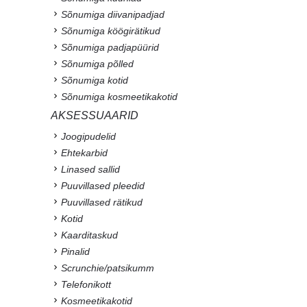
Sõnumiga diivanipadjad
Sõnumiga köögirätikud
Sõnumiga padjapüürid
Sõnumiga põlled
Sõnumiga kotid
Sõnumiga kosmeetikakotid
AKSESSUAARID
Joogipudelid
Ehtekarbid
Linased sallid
Puuvillased pleedid
Puuvillased rätikud
Kotid
Kaarditaskud
Pinalid
Scrunchie/patsikumm
Telefonikott
Kosmeetikakotid