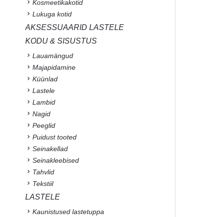
Kosmeetikakotid
Lukuga kotid
AKSESSUAARID LASTELE
KODU & SISUSTUS
Lauamängud
Majapidamine
Küünlad
Lastele
Lambid
Nagid
Peeglid
Puidust tooted
Seinakellad
Seinakleebised
Tahvlid
Tekstiil
LASTELE
Kaunistused lastetuppa