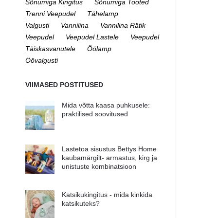
Sõnumiga Kingitus
Sõnumiga Tooted
Trenni Veepudel
Tähelamp
Valgusti
Vannilina
Vannilina Rätik
Veepudel
Veepudel Lastele
Veepudel
Täiskasvanutele
Öölamp
Öövalgusti
VIIMASED POSTITUSED
Mida võtta kaasa puhkusele:
praktilised soovitused
Lastetoa sisustus Bettys Home
kaubamärgilt- armastus, kirg ja
unistuste kombinatsioon
Katsikukingitus - mida kinkida
katsikuteks?