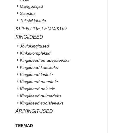
Mänguasjad
Sisustus
Tekstiil lastele
KLIENTIDE LEMMIKUD
KINGIIDEED
Jõulukingitused
Kinkekomplektid
Kingiideed emadepäevaks
Kingiideed katsikuks
Kingiideed lastele
Kingiideed meestele
Kingiideed naistele
Kingiideed pulmadeks
Kingiideed soolaleivaks
ÄRIKINGITUSED
TEEMAD