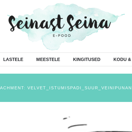
LASTELE
MEESTELE
KINGITUSED
KODU &
TACHMENT: VELVET_ISTUMISPADI_SUUR_VEINIPUNAN