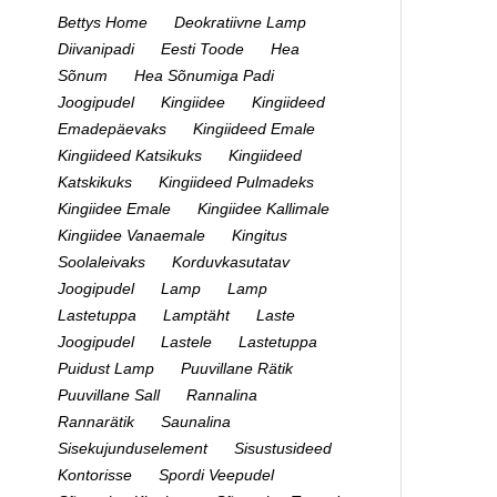
Bettys Home
Deokratiivne Lamp
Diivanipadi
Eesti Toode
Hea
Sõnum
Hea Sõnumiga Padi
Joogipudel
Kingiidee
Kingiideed
Emadepäevaks
Kingiideed Emale
Kingiideed Katsikuks
Kingiideed
Katskikuks
Kingiideed Pulmadeks
Kingiidee Emale
Kingiidee Kallimale
Kingiidee Vanaemale
Kingitus
Soolaleivaks
Korduvkasutatav
Joogipudel
Lamp
Lamp
Lastetuppa
Lamptäht
Laste
Joogipudel
Lastele
Lastetuppa
Puidust Lamp
Puuvillane Rätik
Puuvillane Sall
Rannalina
Rannarätik
Saunalina
Sisekujunduselement
Sisustusideed
Kontorisse
Spordi Veepudel