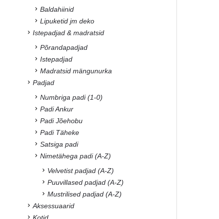
Baldahiinid
Lipuketid jm deko
Istepadjad & madratsid
Põrandapadjad
Istepadjad
Madratsid mängunurka
Padjad
Numbriga padi (1-0)
Padi Ankur
Padi Jõehobu
Padi Täheke
Satsiga padi
Nimetähega padi (A-Z)
Velvetist padjad (A-Z)
Puuvillased padjad (A-Z)
Mustrilised padjad (A-Z)
Aksessuaarid
Kotid