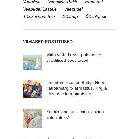
Vannilina
Vannilina Rätik
Veepudel
Veepudel Lastele
Veepudel
Täiskasvanutele
Öölamp
Öövalgusti
VIIMASED POSTITUSED
Mida võtta kaasa puhkusele:
praktilised soovitused
Lastetoa sisustus Bettys Home
kaubamärgilt- armastus, kirg ja
unistuste kombinatsioon
Katsikukingitus - mida kinkida
katsikuteks?