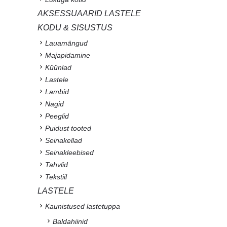
AKSESSUAARID LASTELE
KODU & SISUSTUS
Lauamängud
Majapidamine
Küünlad
Lastele
Lambid
Nagid
Peeglid
Puidust tooted
Seinakellad
Seinakleebised
Tahvlid
Tekstiil
LASTELE
Kaunistused lastetuppa
Baldahiinid