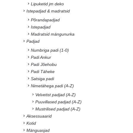
Lipuketid jm deko
Istepadjad & madratsid
Põrandapadjad
Istepadjad
Madratsid mängunurka
Padjad
Numbriga padi (1-0)
Padi Ankur
Padi Jõehobu
Padi Täheke
Satsiga padi
Nimetähega padi (A-Z)
Velvetist padjad (A-Z)
Puuvillased padjad (A-Z)
Mustrilised padjad (A-Z)
Aksessuaarid
Kotid
Mänguasjad