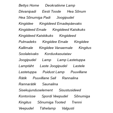
Bettys Home
Deokratiivne Lamp
Diivanipadi
Eesti Toode
Hea Sõnum
Hea Sõnumiga Padi
Joogipudel
Kingiidee
Kingiideed Emadepäevaks
Kingiideed Emale
Kingiideed Katsikuks
Kingiideed Katskikuks
Kingiideed
Pulmadeks
Kingiidee Emale
Kingiidee
Kallimale
Kingiidee Vanaemale
Kingitus
Soolaleivaks
Korduvkasutatav
Joogipudel
Lamp
Lamp Lastetuppa
Lamptäht
Laste Joogipudel
Lastele
Lastetuppa
Puidust Lamp
Puuvillane
Rätik
Puuvillane Sall
Rannalina
Rannarätik
Saunalina
Sisekujunduselement
Sisustusideed
Kontorisse
Spordi Veepudel
Sõnumiga
Kingitus
Sõnumiga Tooted
Trenni
Veepudel
Tähelamp
Valgusti