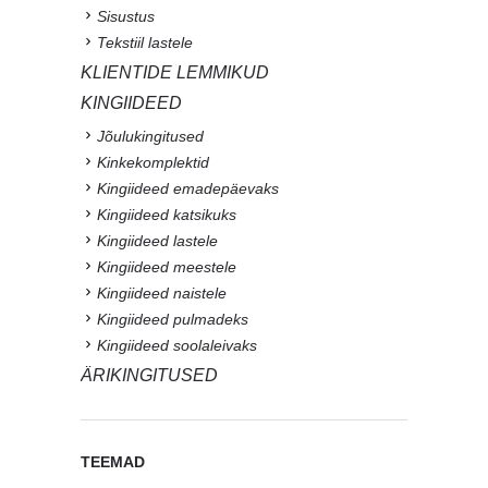
Sisustus
Tekstiil lastele
KLIENTIDE LEMMIKUD
KINGIIDEED
Jõulukingitused
Kinkekomplektid
Kingiideed emadepäevaks
Kingiideed katsikuks
Kingiideed lastele
Kingiideed meestele
Kingiideed naistele
Kingiideed pulmadeks
Kingiideed soolaleivaks
ÄRIKINGITUSED
TEEMAD