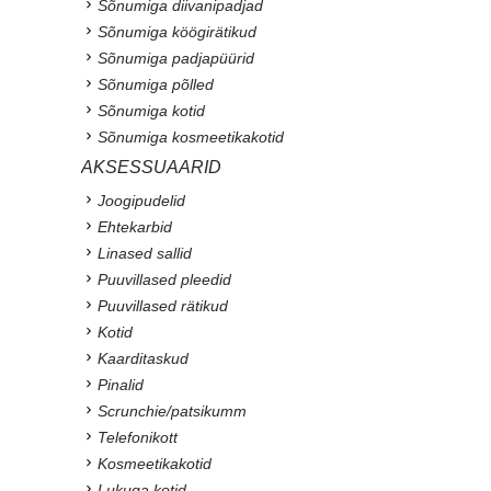
Sõnumiga diivanipadjad
Sõnumiga köögirätikud
Sõnumiga padjapüürid
Sõnumiga põlled
Sõnumiga kotid
Sõnumiga kosmeetikakotid
AKSESSUAARID
Joogipudelid
Ehtekarbid
Linased sallid
Puuvillased pleedid
Puuvillased rätikud
Kotid
Kaarditaskud
Pinalid
Scrunchie/patsikumm
Telefonikott
Kosmeetikakotid
Lukuga kotid