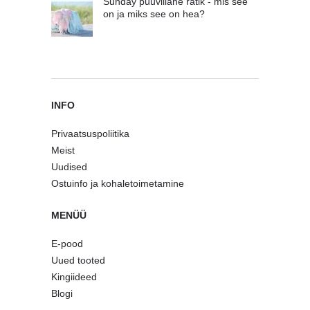
Sunday puuvillane rätik - mis see
on ja miks see on hea?
INFO
Privaatsuspoliitika
Meist
Uudised
Ostuinfo ja kohaletoimetamine
MENÜÜ
E-pood
Uued tooted
Kingiideed
Blogi