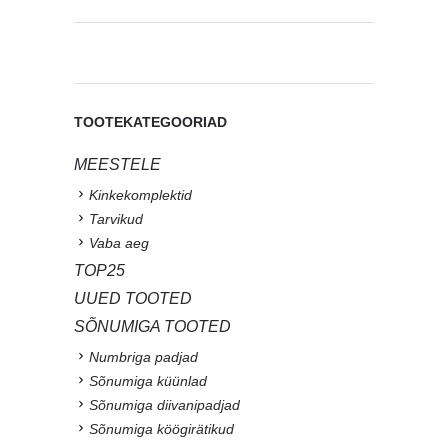
TOOTEKATEGOORIAD
MEESTELE
Kinkekomplektid
Tarvikud
Vaba aeg
TOP25
UUED TOOTED
SÕNUMIGA TOOTED
Numbriga padjad
Sõnumiga küünlad
Sõnumiga diivanipadjad
Sõnumiga köögirätikud