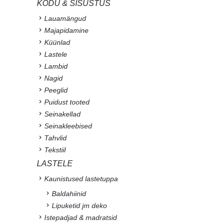
KODU & SISUSTUS
Lauamängud
Majapidamine
Küünlad
Lastele
Lambid
Nagid
Peeglid
Puidust tooted
Seinakellad
Seinakleebised
Tahvlid
Tekstiil
LASTELE
Kaunistused lastetuppa
Baldahiinid
Lipuketid jm deko
Istepadjad & madratsid