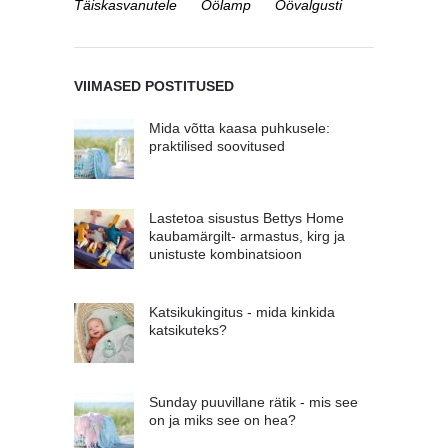
Täiskasvanutele
Öölamp
Öövalgusti
VIIMASED POSTITUSED
Mida võtta kaasa puhkusele:
praktilised soovitused
Lastetoa sisustus Bettys Home
kaubamärgilt- armastus, kirg ja
unistuste kombinatsioon
Katsikukingitus - mida kinkida
katsikuteks?
Sunday puuvillane rätik - mis see
on ja miks see on hea?