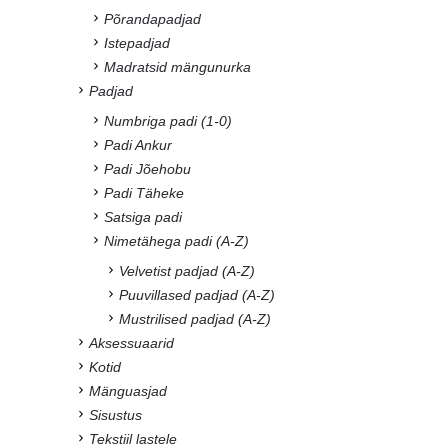
Põrandapadjad
Istepadjad
Madratsid mängunurka
Padjad
Numbriga padi (1-0)
Padi Ankur
Padi Jõehobu
Padi Täheke
Satsiga padi
Nimetähega padi (A-Z)
Velvetist padjad (A-Z)
Puuvillased padjad (A-Z)
Mustrilised padjad (A-Z)
Aksessuaarid
Kotid
Mänguasjad
Sisustus
Tekstiil lastele