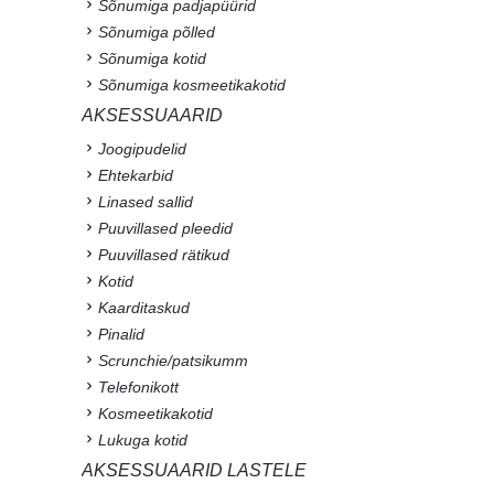
Sõnumiga padjapüürid
Sõnumiga põlled
Sõnumiga kotid
Sõnumiga kosmeetikakotid
AKSESSUAARID
Joogipudelid
Ehtekarbid
Linased sallid
Puuvillased pleedid
Puuvillased rätikud
Kotid
Kaarditaskud
Pinalid
Scrunchie/patsikumm
Telefonikott
Kosmeetikakotid
Lukuga kotid
AKSESSUAARID LASTELE