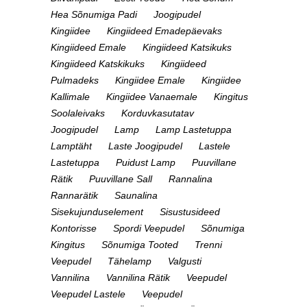
Hea Sõnumiga Padi
Joogipudel
Kingiidee
Kingiideed Emadepäevaks
Kingiideed Emale
Kingiideed Katsikuks
Kingiideed Katskikuks
Kingiideed
Pulmadeks
Kingiidee Emale
Kingiidee
Kallimale
Kingiidee Vanaemale
Kingitus
Soolaleivaks
Korduvkasutatav
Joogipudel
Lamp
Lamp Lastetuppa
Lamptäht
Laste Joogipudel
Lastele
Lastetuppa
Puidust Lamp
Puuvillane
Rätik
Puuvillane Sall
Rannalina
Rannarätik
Saunalina
Sisekujunduselement
Sisustusideed
Kontorisse
Spordi Veepudel
Sõnumiga
Kingitus
Sõnumiga Tooted
Trenni
Veepudel
Tähelamp
Valgusti
Vannilina
Vannilina Rätik
Veepudel
Veepudel Lastele
Veepudel