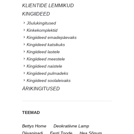
KLIENTIDE LEMMIKUD
KINGIIDEED
Jõulukingitused
Kinkekomplektid
Kingiideed emadepäevaks
Kingiideed katsikuks
Kingiideed lastele
Kingiideed meestele
Kingiideed naistele
Kingiideed pulmadeks
Kingiideed soolaleivaks
ÄRIKINGITUSED
TEEMAD
Bettys Home
Deokratiivne Lamp
Diivanipadi
Eesti Toode
Hea Sõnum