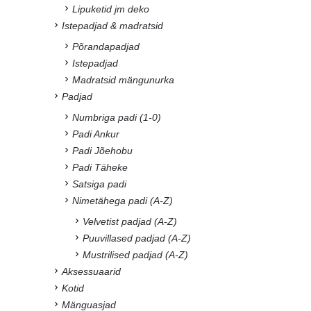
Lipuketid jm deko
Istepadjad & madratsid
Põrandapadjad
Istepadjad
Madratsid mängunurka
Padjad
Numbriga padi (1-0)
Padi Ankur
Padi Jõehobu
Padi Täheke
Satsiga padi
Nimetähega padi (A-Z)
Velvetist padjad (A-Z)
Puuvillased padjad (A-Z)
Mustrilised padjad (A-Z)
Aksessuaarid
Kotid
Mänguasjad