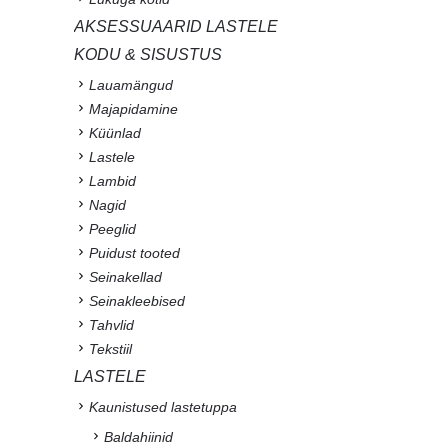
AKSESSUAARID LASTELE
KODU & SISUSTUS
Lauamängud
Majapidamine
Küünlad
Lastele
Lambid
Nagid
Peeglid
Puidust tooted
Seinakellad
Seinakleebised
Tahvlid
Tekstiil
LASTELE
Kaunistused lastetuppa
Baldahiinid