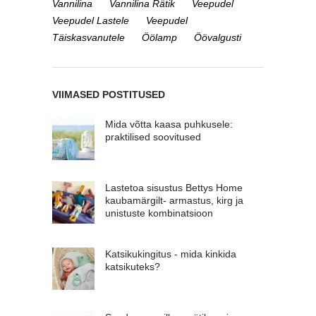
Vannilina
Vannilina Rätik
Veepudel
Veepudel Lastele
Veepudel
Täiskasvanutele
Öölamp
Öövalgusti
VIIMASED POSTITUSED
Mida võtta kaasa puhkusele:
praktilised soovitused
Lastetoa sisustus Bettys Home
kaubamärgilt- armastus, kirg ja
unistuste kombinatsioon
Katsikukingitus - mida kinkida
katsikuteks?