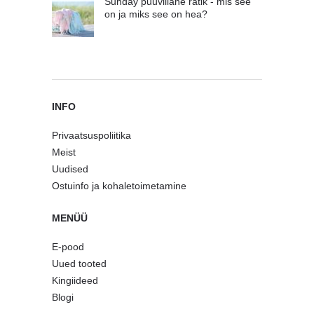
Sunday puuvillane rätik - mis see
on ja miks see on hea?
INFO
Privaatsuspoliitika
Meist
Uudised
Ostuinfo ja kohaletoimetamine
MENÜÜ
E-pood
Uued tooted
Kingiideed
Blogi