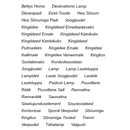
Bettys Home
Deokratiivne Lamp
Diivanipadi
Eesti Toode
Hea Sõnum
Hea Sõnumiga Padi
Joogipudel
Kingiidee
Kingiideed Emadepäevaks
Kingiideed Emale
Kingiideed Katsikuks
Kingiideed Katskikuks
Kingiideed
Pulmadeks
Kingiidee Emale
Kingiidee
Kallimale
Kingiidee Vanaemale
Kingitus
Soolaleivaks
Korduvkasutatav
Joogipudel
Lamp
Lamp Lastetuppa
Lamptäht
Laste Joogipudel
Lastele
Lastetuppa
Puidust Lamp
Puuvillane
Rätik
Puuvillane Sall
Rannalina
Rannarätik
Saunalina
Sisekujunduselement
Sisustusideed
Kontorisse
Spordi Veepudel
Sõnumiga
Kingitus
Sõnumiga Tooted
Trenni
Veepudel
Tähelamp
Valgusti