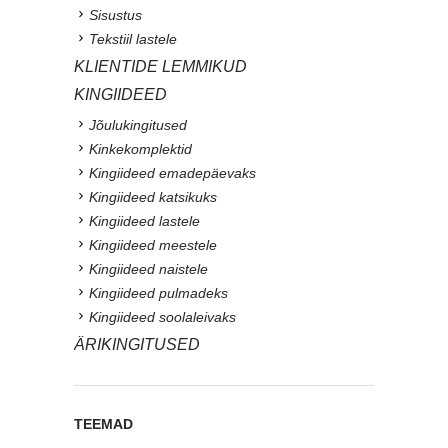
Sisustus
Tekstiil lastele
KLIENTIDE LEMMIKUD
KINGIIDEED
Jõulukingitused
Kinkekomplektid
Kingiideed emadepäevaks
Kingiideed katsikuks
Kingiideed lastele
Kingiideed meestele
Kingiideed naistele
Kingiideed pulmadeks
Kingiideed soolaleivaks
ÄRIKINGITUSED
TEEMAD