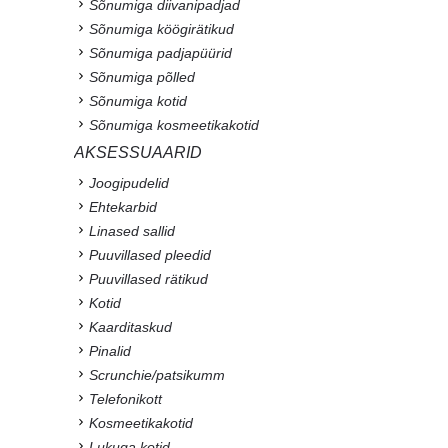
Sõnumiga diivanipadjad
Sõnumiga köögirätikud
Sõnumiga padjapüürid
Sõnumiga põlled
Sõnumiga kotid
Sõnumiga kosmeetikakotid
AKSESSUAARID
Joogipudelid
Ehtekarbid
Linased sallid
Puuvillased pleedid
Puuvillased rätikud
Kotid
Kaarditaskud
Pinalid
Scrunchie/patsikumm
Telefonikott
Kosmeetikakotid
Lukuga kotid