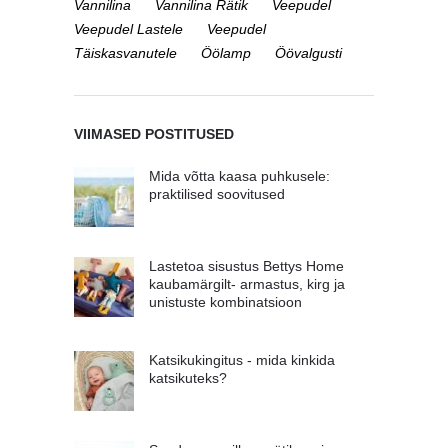
Vannilina
Vannilina Rätik
Veepudel
Veepudel Lastele
Veepudel
Täiskasvanutele
Öölamp
Öövalgusti
VIIMASED POSTITUSED
Mida võtta kaasa puhkusele:
praktilised soovitused
Lastetoa sisustus Bettys Home
kaubamärgilt- armastus, kirg ja
unistuste kombinatsioon
Katsikukingitus - mida kinkida
katsikuteks?