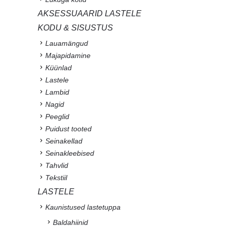
AKSESSUAARID LASTELE
KODU & SISUSTUS
Lauamängud
Majapidamine
Küünlad
Lastele
Lambid
Nagid
Peeglid
Puidust tooted
Seinakellad
Seinakleebised
Tahvlid
Tekstiil
LASTELE
Kaunistused lastetuppa
Baldahiinid