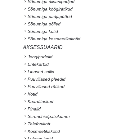
Sõnumiga diivanipadjad
Sõnumiga köögirätikud
Sõnumiga padjapüürid
Sõnumiga põlled
Sõnumiga kotid
Sõnumiga kosmeetikakotid
AKSESSUAARID
Joogipudelid
Ehtekarbid
Linased sallid
Puuvillased pleedid
Puuvillased rätikud
Kotid
Kaarditaskud
Pinalid
Scrunchie/patsikumm
Telefonikott
Kosmeetikakotid
Lukuga kotid