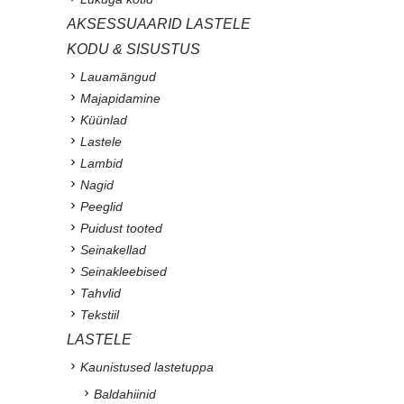
AKSESSUAARID LASTELE
KODU & SISUSTUS
Lauamängud
Majapidamine
Küünlad
Lastele
Lambid
Nagid
Peeglid
Puidust tooted
Seinakellad
Seinakleebised
Tahvlid
Tekstiil
LASTELE
Kaunistused lastetuppa
Baldahiinid