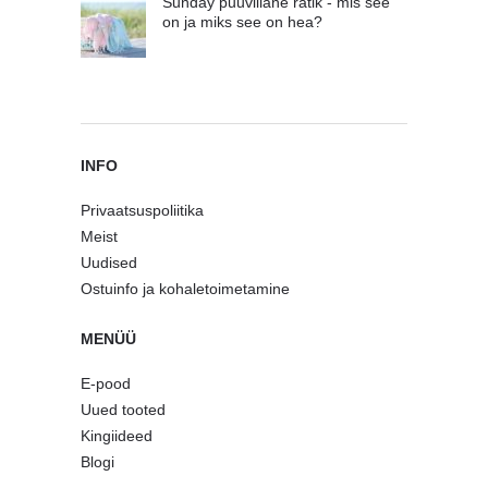
Sunday puuvillane rätik - mis see
on ja miks see on hea?
INFO
Privaatsuspoliitika
Meist
Uudised
Ostuinfo ja kohaletoimetamine
MENÜÜ
E-pood
Uued tooted
Kingiideed
Blogi