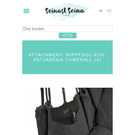
ATTACHMENT: RIPPTOOL-KIIK-
PATJADEGA-TUMEHALL (4)