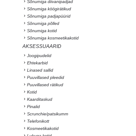
Sõnumiga diivanipadjad
Sõnumiga köögirätikud
Sõnumiga padjapüürid
Sõnumiga põlled
Sõnumiga kotid
Sõnumiga kosmeetikakotid
AKSESSUAARID
Joogipudelid
Ehtekarbid
Linased sallid
Puuvillased pleedid
Puuvillased rätikud
Kotid
Kaarditaskud
Pinalid
Scrunchie/patsikumm
Telefonikott
Kosmeetikakotid
Lukuga kotid