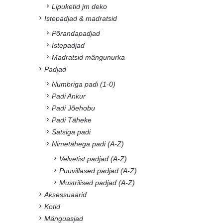
Lipuketid jm deko
Istepadjad & madratsid
Põrandapadjad
Istepadjad
Madratsid mängunurka
Padjad
Numbriga padi (1-0)
Padi Ankur
Padi Jõehobu
Padi Täheke
Satsiga padi
Nimetähega padi (A-Z)
Velvetist padjad (A-Z)
Puuvillased padjad (A-Z)
Mustrilised padjad (A-Z)
Aksessuaarid
Kotid
Mänguasjad