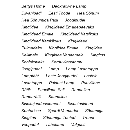
Bettys Home
Deokratiivne Lamp
Diivanipadi
Eesti Toode
Hea Sõnum
Hea Sõnumiga Padi
Joogipudel
Kingiidee
Kingiideed Emadepäevaks
Kingiideed Emale
Kingiideed Katsikuks
Kingiideed Katskikuks
Kingiideed
Pulmadeks
Kingiidee Emale
Kingiidee
Kallimale
Kingiidee Vanaemale
Kingitus
Soolaleivaks
Korduvkasutatav
Joogipudel
Lamp
Lamp Lastetuppa
Lamptäht
Laste Joogipudel
Lastele
Lastetuppa
Puidust Lamp
Puuvillane
Rätik
Puuvillane Sall
Rannalina
Rannarätik
Saunalina
Sisekujunduselement
Sisustusideed
Kontorisse
Spordi Veepudel
Sõnumiga
Kingitus
Sõnumiga Tooted
Trenni
Veepudel
Tähelamp
Valgusti