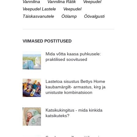
Vannilina
Vannilina Rätik
Veepudel
Veepudel Lastele
Veepudel
Täiskasvanutele
Öölamp
Öövalgusti
VIIMASED POSTITUSED
Mida võtta kaasa puhkusele:
praktilised soovitused
Lastetoa sisustus Bettys Home
kaubamärgilt- armastus, kirg ja
unistuste kombinatsioon
Katsikukingitus - mida kinkida
katsikuteks?