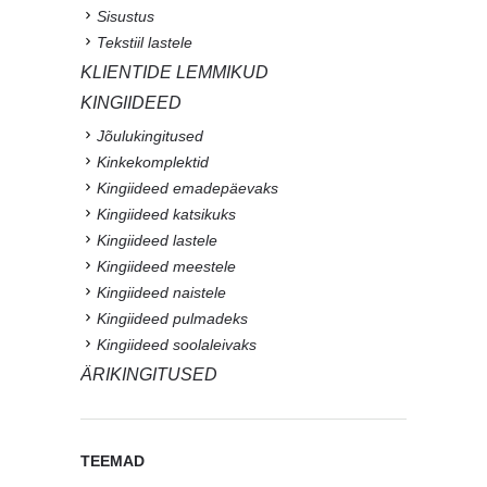
Sisustus
Tekstiil lastele
KLIENTIDE LEMMIKUD
KINGIIDEED
Jõulukingitused
Kinkekomplektid
Kingiideed emadepäevaks
Kingiideed katsikuks
Kingiideed lastele
Kingiideed meestele
Kingiideed naistele
Kingiideed pulmadeks
Kingiideed soolaleivaks
ÄRIKINGITUSED
TEEMAD