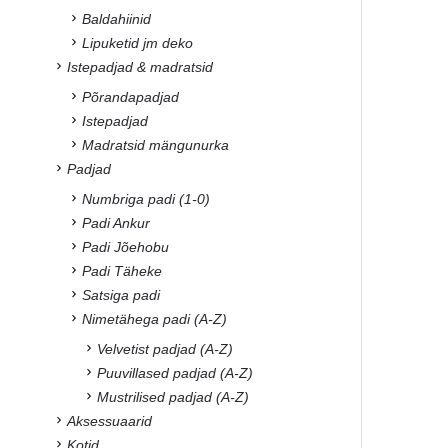
Baldahiinid
Lipuketid jm deko
Istepadjad & madratsid
Põrandapadjad
Istepadjad
Madratsid mängunurka
Padjad
Numbriga padi (1-0)
Padi Ankur
Padi Jõehobu
Padi Täheke
Satsiga padi
Nimetähega padi (A-Z)
Velvetist padjad (A-Z)
Puuvillased padjad (A-Z)
Mustrilised padjad (A-Z)
Aksessuaarid
Kotid