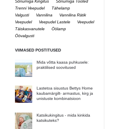
Sõnumiga Kingitus
Sõnumiga Tooted
Trenni Veepudel
Tähelamp
Valgusti
Vannilina
Vannilina Rätik
Veepudel
Veepudel Lastele
Veepudel
Täiskasvanutele
Öölamp
Öövalgusti
VIIMASED POSTITUSED
Mida võtta kaasa puhkusele:
praktilised soovitused
Lastetoa sisustus Bettys Home
kaubamärgilt- armastus, kirg ja
unistuste kombinatsioon
Katsikukingitus - mida kinkida
katsikuteks?