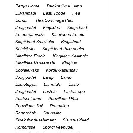
Bettys Home
Deokratiivne Lamp
Diivanipadi
Eesti Toode
Hea
Sõnum
Hea Sõnumiga Padi
Joogipudel
Kingiidee
Kingiideed
Emadepäevaks
Kingiideed Emale
Kingiideed Katsikuks
Kingiideed
Katskikuks
Kingiideed Pulmadeks
Kingiidee Emale
Kingiidee Kallimale
Kingiidee Vanaemale
Kingitus
Soolaleivaks
Korduvkasutatav
Joogipudel
Lamp
Lamp
Lastetuppa
Lamptäht
Laste
Joogipudel
Lastele
Lastetuppa
Puidust Lamp
Puuvillane Rätik
Puuvillane Sall
Rannalina
Rannarätik
Saunalina
Sisekujunduselement
Sisustusideed
Kontorisse
Spordi Veepudel