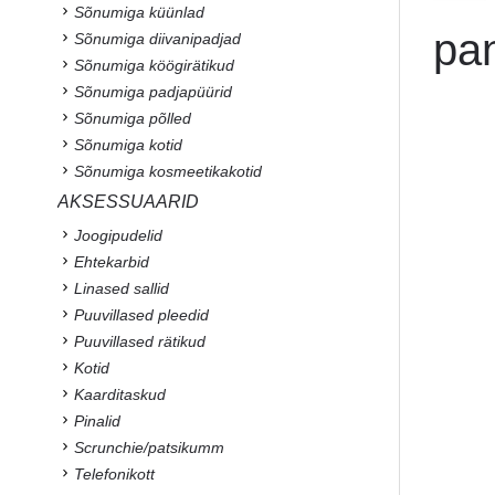
Sõnumiga küünlad
pan
Sõnumiga diivanipadjad
Sõnumiga köögirätikud
Sõnumiga padjapüürid
Sõnumiga põlled
Sõnumiga kotid
Sõnumiga kosmeetikakotid
AKSESSUAARID
Joogipudelid
Ehtekarbid
Linased sallid
Puuvillased pleedid
Puuvillased rätikud
Kotid
Kaarditaskud
Pinalid
Scrunchie/patsikumm
Telefonikott