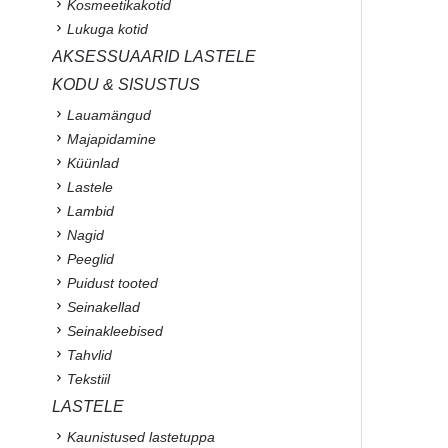
Kosmeetikakotid
Lukuga kotid
AKSESSUAARID LASTELE
KODU & SISUSTUS
Lauamängud
Majapidamine
Küünlad
Lastele
Lambid
Nagid
Peeglid
Puidust tooted
Seinakellad
Seinakleebised
Tahvlid
Tekstiil
LASTELE
Kaunistused lastetuppa