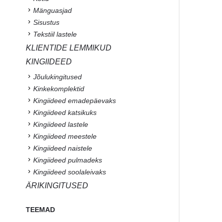
Mänguasjad
Sisustus
Tekstiil lastele
KLIENTIDE LEMMIKUD
KINGIIDEED
Jõulukingitused
Kinkekomplektid
Kingiideed emadepäevaks
Kingiideed katsikuks
Kingiideed lastele
Kingiideed meestele
Kingiideed naistele
Kingiideed pulmadeks
Kingiideed soolaleivaks
ÄRIKINGITUSED
TEEMAD