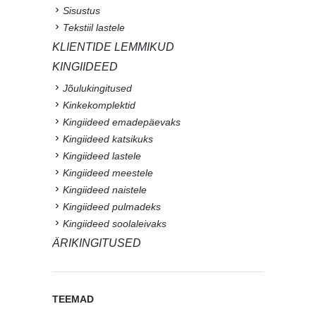
Sisustus
Tekstiil lastele
KLIENTIDE LEMMIKUD
KINGIIDEED
Jõulukingitused
Kinkekomplektid
Kingiideed emadepäevaks
Kingiideed katsikuks
Kingiideed lastele
Kingiideed meestele
Kingiideed naistele
Kingiideed pulmadeks
Kingiideed soolaleivaks
ÄRIKINGITUSED
TEEMAD