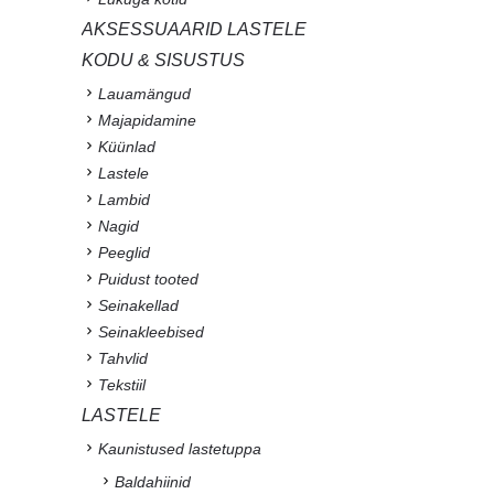
AKSESSUAARID LASTELE
KODU & SISUSTUS
Lauamängud
Majapidamine
Küünlad
Lastele
Lambid
Nagid
Peeglid
Puidust tooted
Seinakellad
Seinakleebised
Tahvlid
Tekstiil
LASTELE
Kaunistused lastetuppa
Baldahiinid