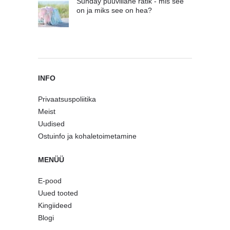
Sunday puuvillane rätik - mis see
on ja miks see on hea?
INFO
Privaatsuspoliitika
Meist
Uudised
Ostuinfo ja kohaletoimetamine
MENÜÜ
E-pood
Uued tooted
Kingiideed
Blogi