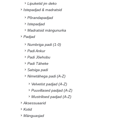
Lipuketid jm deko
Istepadjad & madratsid
Põrandapadjad
Istepadjad
Madratsid mängunurka
Padjad
Numbriga padi (1-0)
Padi Ankur
Padi Jõehobu
Padi Täheke
Satsiga padi
Nimetähega padi (A-Z)
Velvetist padjad (A-Z)
Puuvillased padjad (A-Z)
Mustrilised padjad (A-Z)
Aksessuaarid
Kotid
Mänguasjad