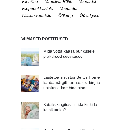
Vannilina
Vannilina Rätik
Veepudel
Veepudel Lastele
Veepudel
Täiskasvanutele
Öölamp
Öövalgusti
VIIMASED POSTITUSED
Mida võtta kaasa puhkusele:
praktilised soovitused
Lastetoa sisustus Bettys Home
kaubamärgilt- armastus, kirg ja
unistuste kombinatsioon
Katsikukingitus - mida kinkida
katsikuteks?