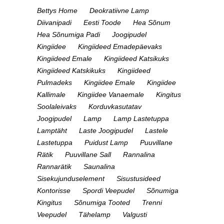
Bettys Home
Deokratiivne Lamp
Diivanipadi
Eesti Toode
Hea Sõnum
Hea Sõnumiga Padi
Joogipudel
Kingiidee
Kingiideed Emadepäevaks
Kingiideed Emale
Kingiideed Katsikuks
Kingiideed Katskikuks
Kingiideed
Pulmadeks
Kingiidee Emale
Kingiidee
Kallimale
Kingiidee Vanaemale
Kingitus
Soolaleivaks
Korduvkasutatav
Joogipudel
Lamp
Lamp Lastetuppa
Lamptäht
Laste Joogipudel
Lastele
Lastetuppa
Puidust Lamp
Puuvillane
Rätik
Puuvillane Sall
Rannalina
Rannarätik
Saunalina
Sisekujunduselement
Sisustusideed
Kontorisse
Spordi Veepudel
Sõnumiga
Kingitus
Sõnumiga Tooted
Trenni
Veepudel
Tähelamp
Valgusti