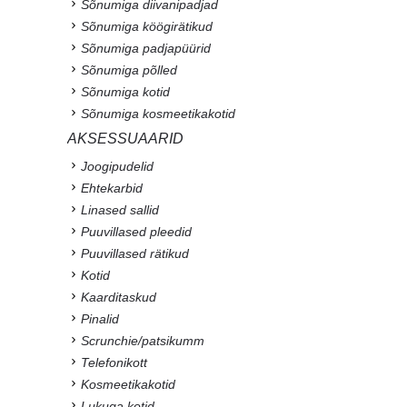
Sõnumiga diivanipadjad
Sõnumiga köögirätikud
Sõnumiga padjapüürid
Sõnumiga põlled
Sõnumiga kotid
Sõnumiga kosmeetikakotid
AKSESSUAARID
Joogipudelid
Ehtekarbid
Linased sallid
Puuvillased pleedid
Puuvillased rätikud
Kotid
Kaarditaskud
Pinalid
Scrunchie/patsikumm
Telefonikott
Kosmeetikakotid
Lukuga kotid