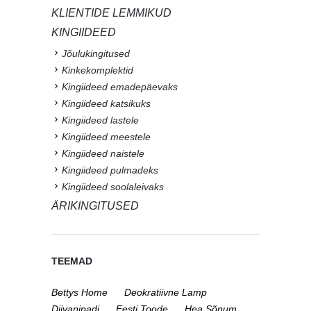
KLIENTIDE LEMMIKUD
KINGIIDEED
Jõulukingitused
Kinkekomplektid
Kingiideed emadepäevaks
Kingiideed katsikuks
Kingiideed lastele
Kingiideed meestele
Kingiideed naistele
Kingiideed pulmadeks
Kingiideed soolaleivaks
ÄRIKINGITUSED
TEEMAD
Bettys Home
Deokratiivne Lamp
Diivanipadi
Eesti Toode
Hea Sõnum