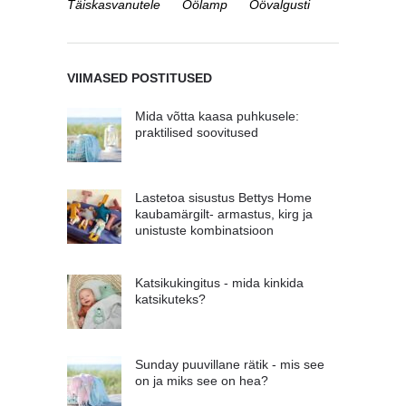
Täiskasvanutele
Öölamp
Öövalgusti
VIIMASED POSTITUSED
Mida võtta kaasa puhkusele:
praktilised soovitused
Lastetoa sisustus Bettys Home
kaubamärgilt- armastus, kirg ja
unistuste kombinatsioon
Katsikukingitus - mida kinkida
katsikuteks?
Sunday puuvillane rätik - mis see
on ja miks see on hea?