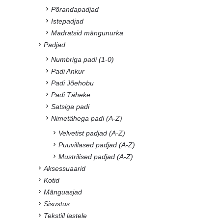
Põrandapadjad
Istepadjad
Madratsid mängunurka
Padjad
Numbriga padi (1-0)
Padi Ankur
Padi Jõehobu
Padi Täheke
Satsiga padi
Nimetähega padi (A-Z)
Velvetist padjad (A-Z)
Puuvillased padjad (A-Z)
Mustrilised padjad (A-Z)
Aksessuaarid
Kotid
Mänguasjad
Sisustus
Tekstiil lastele