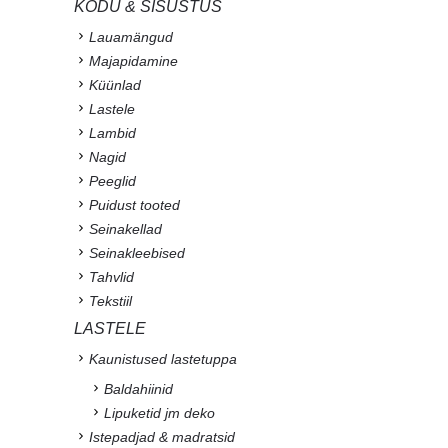
KODU & SISUSTUS
Lauamängud
Majapidamine
Küünlad
Lastele
Lambid
Nagid
Peeglid
Puidust tooted
Seinakellad
Seinakleebised
Tahvlid
Tekstiil
LASTELE
Kaunistused lastetuppa
Baldahiinid
Lipuketid jm deko
Istepadjad & madratsid