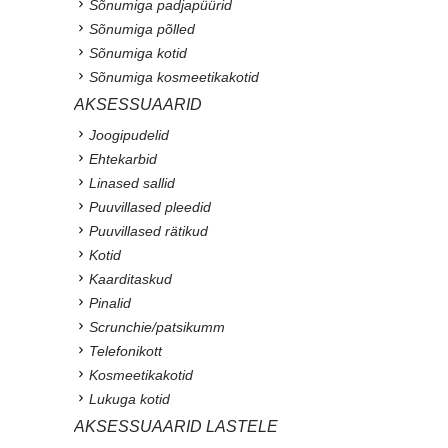
Sõnumiga padjapüürid
Sõnumiga põlled
Sõnumiga kotid
Sõnumiga kosmeetikakotid
AKSESSUAARID
Joogipudelid
Ehtekarbid
Linased sallid
Puuvillased pleedid
Puuvillased rätikud
Kotid
Kaarditaskud
Pinalid
Scrunchie/patsikumm
Telefonikott
Kosmeetikakotid
Lukuga kotid
AKSESSUAARID LASTELE