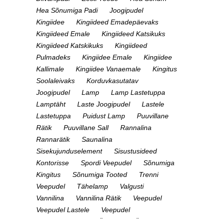
Hea Sõnumiga Padi
Joogipudel
Kingiidee
Kingiideed Emadepäevaks
Kingiideed Emale
Kingiideed Katsikuks
Kingiideed Katskikuks
Kingiideed
Pulmadeks
Kingiidee Emale
Kingiidee
Kallimale
Kingiidee Vanaemale
Kingitus
Soolaleivaks
Korduvkasutatav
Joogipudel
Lamp
Lamp Lastetuppa
Lamptäht
Laste Joogipudel
Lastele
Lastetuppa
Puidust Lamp
Puuvillane
Rätik
Puuvillane Sall
Rannalina
Rannarätik
Saunalina
Sisekujunduselement
Sisustusideed
Kontorisse
Spordi Veepudel
Sõnumiga
Kingitus
Sõnumiga Tooted
Trenni
Veepudel
Tähelamp
Valgusti
Vannilina
Vannilina Rätik
Veepudel
Veepudel Lastele
Veepudel