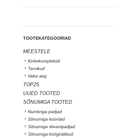
TOOTEKATEGOORIAD
MEESTELE
Kinkekomplektid
Tarvikud
Vaba aeg
TOP25
UUED TOOTED
SÕNUMIGA TOOTED
Numbriga padjad
Sõnumiga küünlad
Sõnumiga diivanipadjad
Sõnumiga köögirätikud