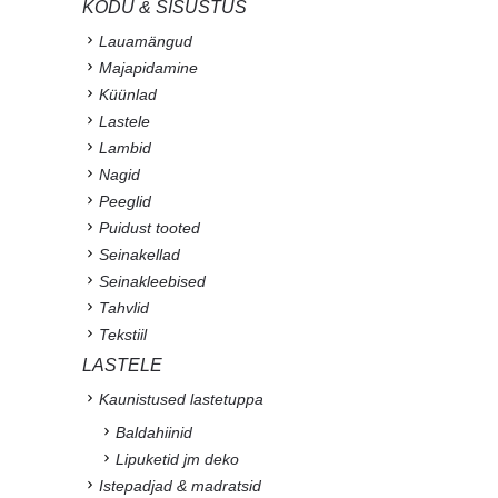
KODU & SISUSTUS
Lauamängud
Majapidamine
Küünlad
Lastele
Lambid
Nagid
Peeglid
Puidust tooted
Seinakellad
Seinakleebised
Tahvlid
Tekstiil
LASTELE
Kaunistused lastetuppa
Baldahiinid
Lipuketid jm deko
Istepadjad & madratsid