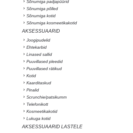
Sõnumiga padjapüürid
Sõnumiga põlled
Sõnumiga kotid
Sõnumiga kosmeetikakotid
AKSESSUAARID
Joogipudelid
Ehtekarbid
Linased sallid
Puuvillased pleedid
Puuvillased rätikud
Kotid
Kaarditaskud
Pinalid
Scrunchie/patsikumm
Telefonikott
Kosmeetikakotid
Lukuga kotid
AKSESSUAARID LASTELE