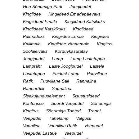
Hea Sõnumiga Padi
Joogipudel
Kingiidee
Kingiideed Emadepäevaks
Kingiideed Emale
Kingiideed Katsikuks
Kingiideed Katskikuks
Kingiideed
Pulmadeks
Kingiidee Emale
Kingiidee
Kallimale
Kingiidee Vanaemale
Kingitus
Soolaleivaks
Korduvkasutatav
Joogipudel
Lamp
Lamp Lastetuppa
Lamptäht
Laste Joogipudel
Lastele
Lastetuppa
Puidust Lamp
Puuvillane
Rätik
Puuvillane Sall
Rannalina
Rannarätik
Saunalina
Sisekujunduselement
Sisustusideed
Kontorisse
Spordi Veepudel
Sõnumiga
Kingitus
Sõnumiga Tooted
Trenni
Veepudel
Tähelamp
Valgusti
Vannilina
Vannilina Rätik
Veepudel
Veepudel Lastele
Veepudel