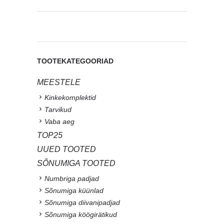
TOOTEKATEGOORIAD
MEESTELE
Kinkekomplektid
Tarvikud
Vaba aeg
TOP25
UUED TOOTED
SÕNUMIGA TOOTED
Numbriga padjad
Sõnumiga küünlad
Sõnumiga diivanipadjad
Sõnumiga köögirätikud