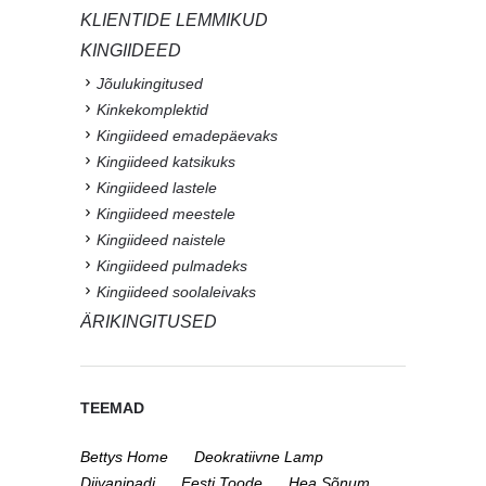
KLIENTIDE LEMMIKUD
KINGIIDEED
Jõulukingitused
Kinkekomplektid
Kingiideed emadepäevaks
Kingiideed katsikuks
Kingiideed lastele
Kingiideed meestele
Kingiideed naistele
Kingiideed pulmadeks
Kingiideed soolaleivaks
ÄRIKINGITUSED
TEEMAD
Bettys Home
Deokratiivne Lamp
Diivanipadi
Eesti Toode
Hea Sõnum