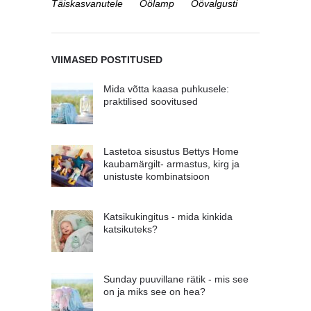
Täiskasvanutele
Öölamp
Öövalgusti
VIIMASED POSTITUSED
Mida võtta kaasa puhkusele:
praktilised soovitused
Lastetoa sisustus Bettys Home
kaubamärgilt- armastus, kirg ja
unistuste kombinatsioon
Katsikukingitus - mida kinkida
katsikuteks?
Sunday puuvillane rätik - mis see
on ja miks see on hea?