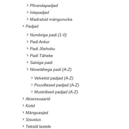
Põrandapadjad
Istepadjad
Madratsid mängunurka
Padjad
Numbriga padi (1-0)
Padi Ankur
Padi Jõehobu
Padi Täheke
Satsiga padi
Nimetähega padi (A-Z)
Velvetist padjad (A-Z)
Puuvillased padjad (A-Z)
Mustrilised padjad (A-Z)
Aksessuaarid
Kotid
Mänguasjad
Sisustus
Tekstiil lastele