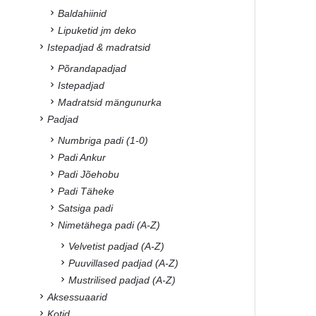
Baldahiinid
Lipuketid jm deko
Istepadjad & madratsid
Põrandapadjad
Istepadjad
Madratsid mängunurka
Padjad
Numbriga padi (1-0)
Padi Ankur
Padi Jõehobu
Padi Täheke
Satsiga padi
Nimetähega padi (A-Z)
Velvetist padjad (A-Z)
Puuvillased padjad (A-Z)
Mustrilised padjad (A-Z)
Aksessuaarid
Kotid