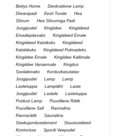
Bettys Home
Deokratiivne Lamp
Diivanipadi
Eesti Toode
Hea
Sõnum
Hea Sõnumiga Padi
Joogipudel
Kingiidee
Kingiideed
Emadepäevaks
Kingiideed Emale
Kingiideed Katsikuks
Kingiideed
Katskikuks
Kingiideed Pulmadeks
Kingiidee Emale
Kingiidee Kallimale
Kingiidee Vanaemale
Kingitus
Soolaleivaks
Korduvkasutatav
Joogipudel
Lamp
Lamp
Lastetuppa
Lamptäht
Laste
Joogipudel
Lastele
Lastetuppa
Puidust Lamp
Puuvillane Rätik
Puuvillane Sall
Rannalina
Rannarätik
Saunalina
Sisekujunduselement
Sisustusideed
Kontorisse
Spordi Veepudel