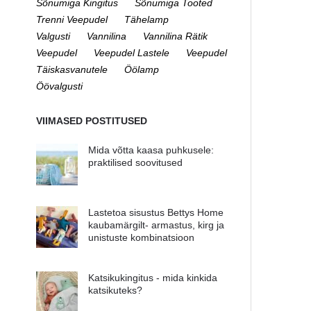
Sõnumiga Kingitus
Sõnumiga Tooted
Trenni Veepudel
Tähelamp
Valgusti
Vannilina
Vannilina Rätik
Veepudel
Veepudel Lastele
Veepudel
Täiskasvanutele
Öölamp
Öövalgusti
VIIMASED POSTITUSED
Mida võtta kaasa puhkusele:
praktilised soovitused
Lastetoa sisustus Bettys Home
kaubamärgilt- armastus, kirg ja
unistuste kombinatsioon
Katsikukingitus - mida kinkida
katsikuteks?