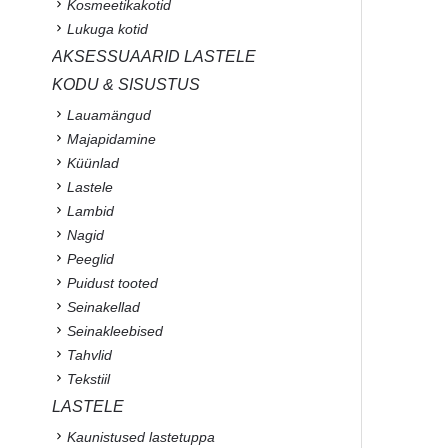
Kosmeetikakotid
Lukuga kotid
AKSESSUAARID LASTELE
KODU & SISUSTUS
Lauamängud
Majapidamine
Küünlad
Lastele
Lambid
Nagid
Peeglid
Puidust tooted
Seinakellad
Seinakleebised
Tahvlid
Tekstiil
LASTELE
Kaunistused lastetuppa