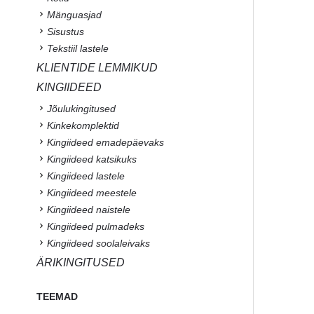
Mänguasjad
Sisustus
Tekstiil lastele
KLIENTIDE LEMMIKUD
KINGIIDEED
Jõulukingitused
Kinkekomplektid
Kingiideed emadepäevaks
Kingiideed katsikuks
Kingiideed lastele
Kingiideed meestele
Kingiideed naistele
Kingiideed pulmadeks
Kingiideed soolaleivaks
ÄRIKINGITUSED
TEEMAD