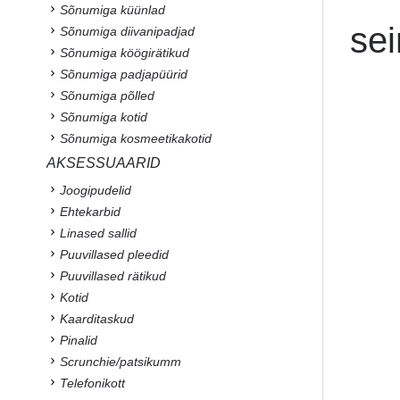
Sõnumiga küünlad
sei
Sõnumiga diivanipadjad
Sõnumiga köögirätikud
Sõnumiga padjapüürid
Sõnumiga põlled
Sõnumiga kotid
Sõnumiga kosmeetikakotid
AKSESSUAARID
Joogipudelid
Ehtekarbid
Linased sallid
Puuvillased pleedid
Puuvillased rätikud
Kotid
Kaarditaskud
Pinalid
Scrunchie/patsikumm
Telefonikott