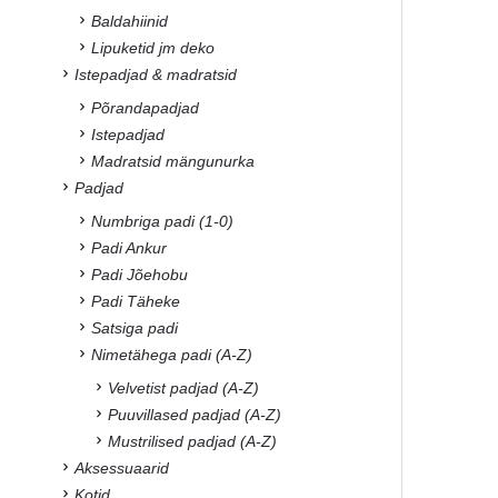
Baldahiinid
Lipuketid jm deko
Istepadjad & madratsid
Põrandapadjad
Istepadjad
Madratsid mängunurka
Padjad
Numbriga padi (1-0)
Padi Ankur
Padi Jõehobu
Padi Täheke
Satsiga padi
Nimetähega padi (A-Z)
Velvetist padjad (A-Z)
Puuvillased padjad (A-Z)
Mustrilised padjad (A-Z)
Aksessuaarid
Kotid