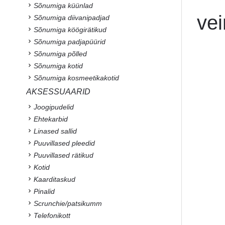
Sõnumiga küünlad
vei
Sõnumiga diivanipadjad
Sõnumiga köögirätikud
Sõnumiga padjapüürid
Sõnumiga põlled
Sõnumiga kotid
Sõnumiga kosmeetikakotid
AKSESSUAARID
Joogipudelid
Ehtekarbid
Linased sallid
Puuvillased pleedid
Puuvillased rätikud
Kotid
Kaarditaskud
Pinalid
Scrunchie/patsikumm
Telefonikott