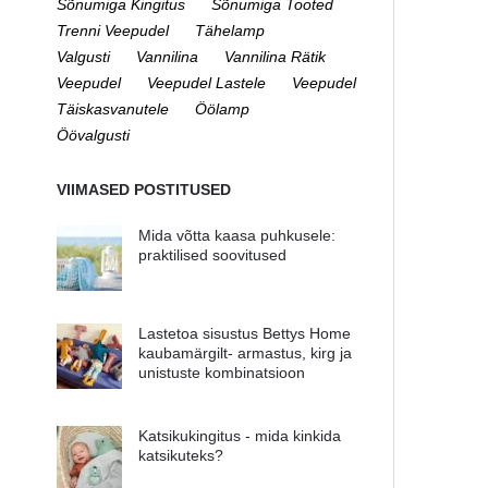
Sõnumiga Kingitus
Sõnumiga Tooted
Trenni Veepudel
Tähelamp
Valgusti
Vannilina
Vannilina Rätik
Veepudel
Veepudel Lastele
Veepudel
Täiskasvanutele
Öölamp
Öövalgusti
VIIMASED POSTITUSED
Mida võtta kaasa puhkusele:
praktilised soovitused
Lastetoa sisustus Bettys Home
kaubamärgilt- armastus, kirg ja
unistuste kombinatsioon
Katsikukingitus - mida kinkida
katsikuteks?