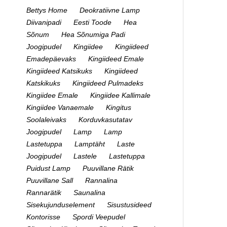
Bettys Home
Deokratiivne Lamp
Diivanipadi
Eesti Toode
Hea
Sõnum
Hea Sõnumiga Padi
Joogipudel
Kingiidee
Kingiideed
Emadepäevaks
Kingiideed Emale
Kingiideed Katsikuks
Kingiideed
Katskikuks
Kingiideed Pulmadeks
Kingiidee Emale
Kingiidee Kallimale
Kingiidee Vanaemale
Kingitus
Soolaleivaks
Korduvkasutatav
Joogipudel
Lamp
Lamp
Lastetuppa
Lamptäht
Laste
Joogipudel
Lastele
Lastetuppa
Puidust Lamp
Puuvillane Rätik
Puuvillane Sall
Rannalina
Rannarätik
Saunalina
Sisekujunduselement
Sisustusideed
Kontorisse
Spordi Veepudel