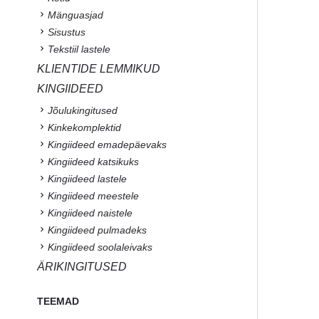
Mänguasjad
Sisustus
Tekstiil lastele
KLIENTIDE LEMMIKUD
KINGIIDEED
Jõulukingitused
Kinkekomplektid
Kingiideed emadepäevaks
Kingiideed katsikuks
Kingiideed lastele
Kingiideed meestele
Kingiideed naistele
Kingiideed pulmadeks
Kingiideed soolaleivaks
ÄRIKINGITUSED
TEEMAD