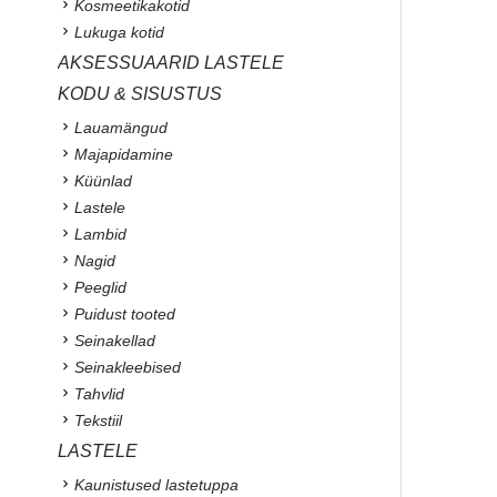
Kosmeetikakotid
Lukuga kotid
AKSESSUAARID LASTELE
KODU & SISUSTUS
Lauamängud
Majapidamine
Küünlad
Lastele
Lambid
Nagid
Peeglid
Puidust tooted
Seinakellad
Seinakleebised
Tahvlid
Tekstiil
LASTELE
Kaunistused lastetuppa