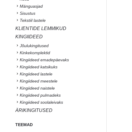
Mänguasjad
Sisustus
Tekstiil lastele
KLIENTIDE LEMMIKUD
KINGIIDEED
Jõulukingitused
Kinkekomplektid
Kingiideed emadepäevaks
Kingiideed katsikuks
Kingiideed lastele
Kingiideed meestele
Kingiideed naistele
Kingiideed pulmadeks
Kingiideed soolaleivaks
ÄRIKINGITUSED
TEEMAD