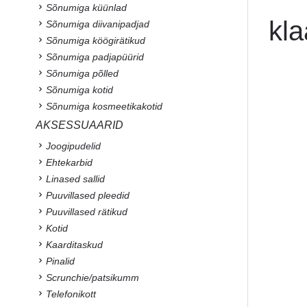
Sõnumiga küünlad
kl
Sõnumiga diivanipadjad
Sõnumiga köögirätikud
Sõnumiga padjapüürid
Sõnumiga põlled
Sõnumiga kotid
Sõnumiga kosmeetikakotid
AKSESSUAARID
Joogipudelid
Ehtekarbid
Linased sallid
Puuvillased pleedid
Puuvillased rätikud
Kotid
Kaarditaskud
Pinalid
Scrunchie/patsikumm
Telefonikott