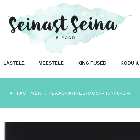
LASTELE
MEESTELE
KINGITUSED
KODU &
ATTACHMENT: KLAASTAHVEL-MUST-40×40-CM