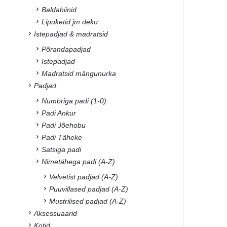
Baldahiinid
Lipuketid jm deko
Istepadjad & madratsid
Põrandapadjad
Istepadjad
Madratsid mängunurka
Padjad
Numbriga padi (1-0)
Padi Ankur
Padi Jõehobu
Padi Täheke
Satsiga padi
Nimetähega padi (A-Z)
Velvetist padjad (A-Z)
Puuvillased padjad (A-Z)
Mustrilised padjad (A-Z)
Aksessuaarid
Kotid