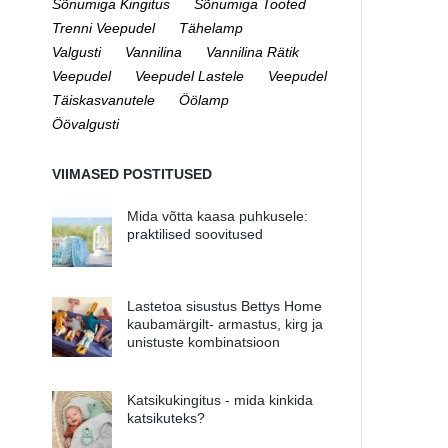
Sõnumiga Kingitus
Sõnumiga Tooted
Trenni Veepudel
Tähelamp
Valgusti
Vannilina
Vannilina Rätik
Veepudel
Veepudel Lastele
Veepudel
Täiskasvanutele
Öölamp
Öövalgusti
VIIMASED POSTITUSED
Mida võtta kaasa puhkusele:
praktilised soovitused
Lastetoa sisustus Bettys Home
kaubamärgilt- armastus, kirg ja
unistuste kombinatsioon
Katsikukingitus - mida kinkida
katsikuteks?