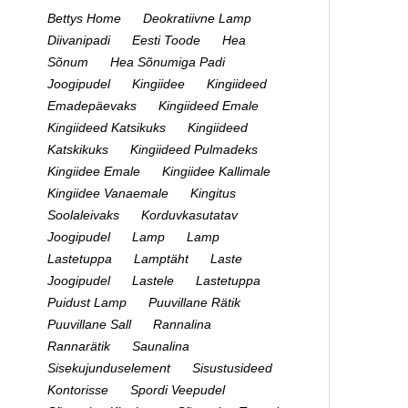
Bettys Home
Deokratiivne Lamp
Diivanipadi
Eesti Toode
Hea
Sõnum
Hea Sõnumiga Padi
Joogipudel
Kingiidee
Kingiideed
Emadepäevaks
Kingiideed Emale
Kingiideed Katsikuks
Kingiideed
Katskikuks
Kingiideed Pulmadeks
Kingiidee Emale
Kingiidee Kallimale
Kingiidee Vanaemale
Kingitus
Soolaleivaks
Korduvkasutatav
Joogipudel
Lamp
Lamp
Lastetuppa
Lamptäht
Laste
Joogipudel
Lastele
Lastetuppa
Puidust Lamp
Puuvillane Rätik
Puuvillane Sall
Rannalina
Rannarätik
Saunalina
Sisekujunduselement
Sisustusideed
Kontorisse
Spordi Veepudel