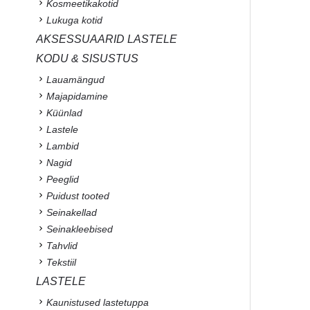
Kosmeetikakotid
Lukuga kotid
AKSESSUAARID LASTELE
KODU & SISUSTUS
Lauamängud
Majapidamine
Küünlad
Lastele
Lambid
Nagid
Peeglid
Puidust tooted
Seinakellad
Seinakleebised
Tahvlid
Tekstiil
LASTELE
Kaunistused lastetuppa