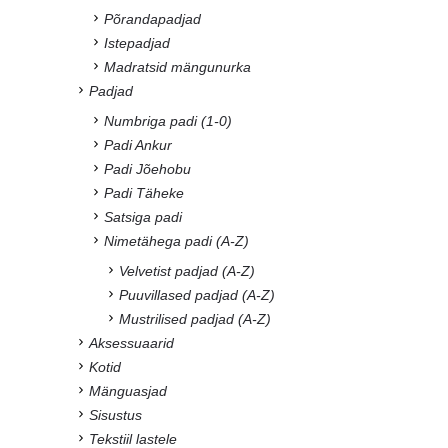
Põrandapadjad
Istepadjad
Madratsid mängunurka
Padjad
Numbriga padi (1-0)
Padi Ankur
Padi Jõehobu
Padi Täheke
Satsiga padi
Nimetähega padi (A-Z)
Velvetist padjad (A-Z)
Puuvillased padjad (A-Z)
Mustrilised padjad (A-Z)
Aksessuaarid
Kotid
Mänguasjad
Sisustus
Tekstiil lastele