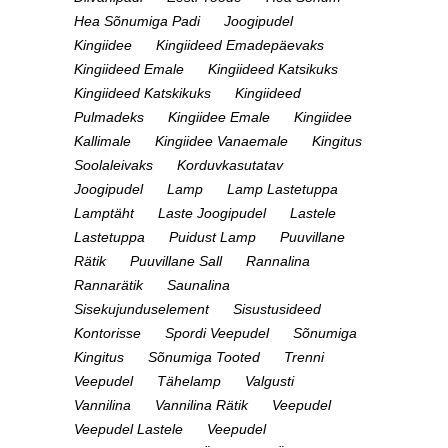
Hea Sõnumiga Padi
Joogipudel
Kingiidee
Kingiideed Emadepäevaks
Kingiideed Emale
Kingiideed Katsikuks
Kingiideed Katskikuks
Kingiideed
Pulmadeks
Kingiidee Emale
Kingiidee
Kallimale
Kingiidee Vanaemale
Kingitus
Soolaleivaks
Korduvkasutatav
Joogipudel
Lamp
Lamp Lastetuppa
Lamptäht
Laste Joogipudel
Lastele
Lastetuppa
Puidust Lamp
Puuvillane
Rätik
Puuvillane Sall
Rannalina
Rannarätik
Saunalina
Sisekujunduselement
Sisustusideed
Kontorisse
Spordi Veepudel
Sõnumiga
Kingitus
Sõnumiga Tooted
Trenni
Veepudel
Tähelamp
Valgusti
Vannilina
Vannilina Rätik
Veepudel
Veepudel Lastele
Veepudel