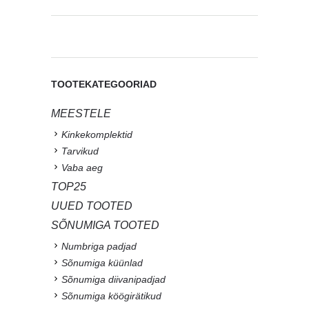
TOOTEKATEGOORIAD
MEESTELE
Kinkekomplektid
Tarvikud
Vaba aeg
TOP25
UUED TOOTED
SÕNUMIGA TOOTED
Numbriga padjad
Sõnumiga küünlad
Sõnumiga diivanipadjad
Sõnumiga köögirätikud