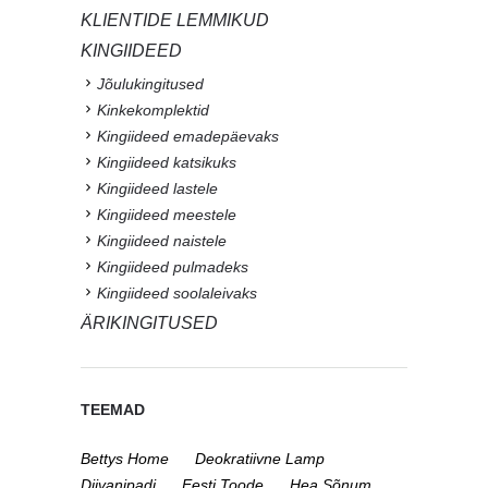
KLIENTIDE LEMMIKUD
KINGIIDEED
Jõulukingitused
Kinkekomplektid
Kingiideed emadepäevaks
Kingiideed katsikuks
Kingiideed lastele
Kingiideed meestele
Kingiideed naistele
Kingiideed pulmadeks
Kingiideed soolaleivaks
ÄRIKINGITUSED
TEEMAD
Bettys Home
Deokratiivne Lamp
Diivanipadi
Eesti Toode
Hea Sõnum