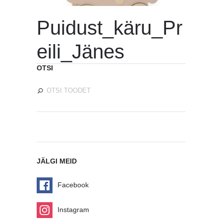
Puidust_käru_Pr
eili_Jänes
OTSI
JÄLGI MEID
Facebook
Instagram