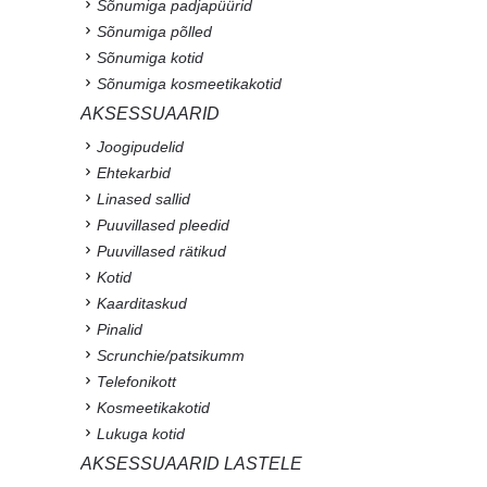
Sõnumiga padjapüürid
Sõnumiga põlled
Sõnumiga kotid
Sõnumiga kosmeetikakotid
AKSESSUAARID
Joogipudelid
Ehtekarbid
Linased sallid
Puuvillased pleedid
Puuvillased rätikud
Kotid
Kaarditaskud
Pinalid
Scrunchie/patsikumm
Telefonikott
Kosmeetikakotid
Lukuga kotid
AKSESSUAARID LASTELE