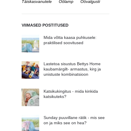
Täiskasvanutele
Öölamp
Öövalgusti
VIIMASED POSTITUSED
Mida võtta kaasa puhkusele:
praktilised soovitused
Lastetoa sisustus Bettys Home
kaubamärgilt- armastus, kirg ja
unistuste kombinatsioon
Katsikukingitus - mida kinkida
katsikuteks?
Sunday puuvillane rätik - mis see
on ja miks see on hea?