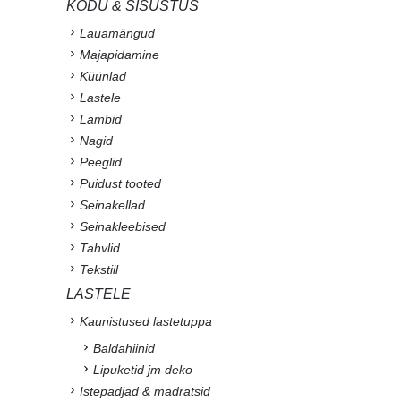
KODU & SISUSTUS
Lauamängud
Majapidamine
Küünlad
Lastele
Lambid
Nagid
Peeglid
Puidust tooted
Seinakellad
Seinakleebised
Tahvlid
Tekstiil
LASTELE
Kaunistused lastetuppa
Baldahiinid
Lipuketid jm deko
Istepadjad & madratsid