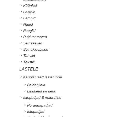
Küünlad
Lastele
Lambid
Nagid
Peeglid
Puidust tooted
Seinakellad
Seinakleebised
Tahvlid
Tekstiil
LASTELE
Kaunistused lastetuppa
Baldahiinid
Lipuketid jm deko
Istepadjad & madratsid
Põrandapadjad
Istepadjad