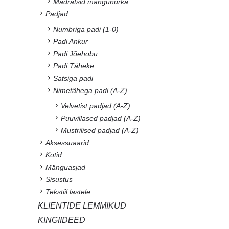
Madratsid mängunurka
Padjad
Numbriga padi (1-0)
Padi Ankur
Padi Jõehobu
Padi Täheke
Satsiga padi
Nimetähega padi (A-Z)
Velvetist padjad (A-Z)
Puuvillased padjad (A-Z)
Mustrilised padjad (A-Z)
Aksessuaarid
Kotid
Mänguasjad
Sisustus
Tekstiil lastele
KLIENTIDE LEMMIKUD
KINGIIDEED