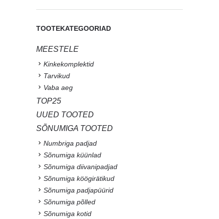
TOOTEKATEGOORIAD
MEESTELE
Kinkekomplektid
Tarvikud
Vaba aeg
TOP25
UUED TOOTED
SÕNUMIGA TOOTED
Numbriga padjad
Sõnumiga küünlad
Sõnumiga diivanipadjad
Sõnumiga köögirätikud
Sõnumiga padjapüürid
Sõnumiga põlled
Sõnumiga kotid