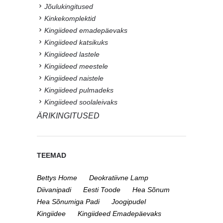
Jõulukingitused
Kinkekomplektid
Kingiideed emadepäevaks
Kingiideed katsikuks
Kingiideed lastele
Kingiideed meestele
Kingiideed naistele
Kingiideed pulmadeks
Kingiideed soolaleivaks
ÄRIKINGITUSED
TEEMAD
Bettys Home
Deokratiivne Lamp
Diivanipadi
Eesti Toode
Hea Sõnum
Hea Sõnumiga Padi
Joogipudel
Kingiidee
Kingiideed Emadepäevaks