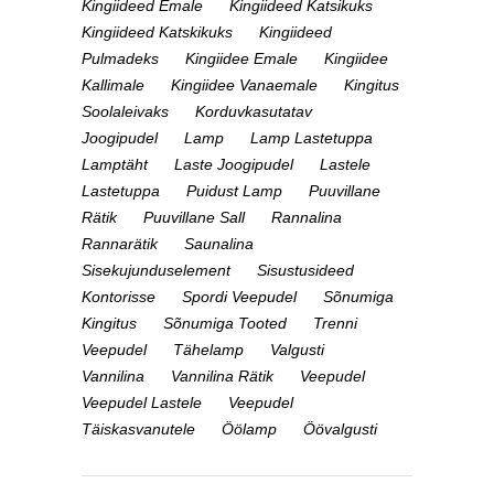
Kingiideed Emale
Kingiideed Katsikuks
Kingiideed Katskikuks
Kingiideed
Pulmadeks
Kingiidee Emale
Kingiidee
Kallimale
Kingiidee Vanaemale
Kingitus
Soolaleivaks
Korduvkasutatav
Joogipudel
Lamp
Lamp Lastetuppa
Lamptäht
Laste Joogipudel
Lastele
Lastetuppa
Puidust Lamp
Puuvillane
Rätik
Puuvillane Sall
Rannalina
Rannarätik
Saunalina
Sisekujunduselement
Sisustusideed
Kontorisse
Spordi Veepudel
Sõnumiga
Kingitus
Sõnumiga Tooted
Trenni
Veepudel
Tähelamp
Valgusti
Vannilina
Vannilina Rätik
Veepudel
Veepudel Lastele
Veepudel
Täiskasvanutele
Öölamp
Öövalgusti