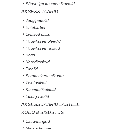
Sõnumiga kosmeetikakotid
AKSESSUAARID
Joogipudelid
Ehtekarbid
Linased sallid
Puuvillased pleedid
Puuvillased rätikud
Kotid
Kaarditaskud
Pinalid
Scrunchie/patsikumm
Telefonikott
Kosmeetikakotid
Lukuga kotid
AKSESSUAARID LASTELE
KODU & SISUSTUS
Lauamängud
Majapidamine