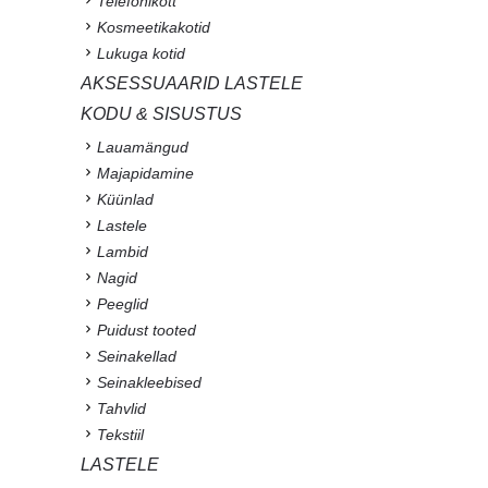
Telefonikott
Kosmeetikakotid
Lukuga kotid
AKSESSUAARID LASTELE
KODU & SISUSTUS
Lauamängud
Majapidamine
Küünlad
Lastele
Lambid
Nagid
Peeglid
Puidust tooted
Seinakellad
Seinakleebised
Tahvlid
Tekstiil
LASTELE