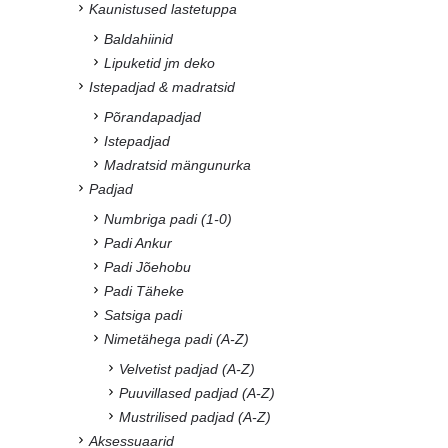
Kaunistused lastetuppa
Baldahiinid
Lipuketid jm deko
Istepadjad & madratsid
Põrandapadjad
Istepadjad
Madratsid mängunurka
Padjad
Numbriga padi (1-0)
Padi Ankur
Padi Jõehobu
Padi Täheke
Satsiga padi
Nimetähega padi (A-Z)
Velvetist padjad (A-Z)
Puuvillased padjad (A-Z)
Mustrilised padjad (A-Z)
Aksessuaarid