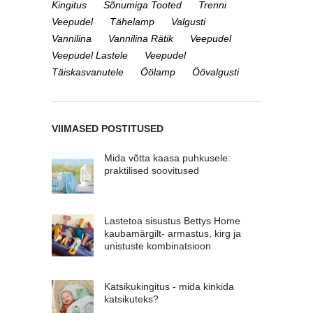
Kingitus
Sõnumiga Tooted
Trenni
Veepudel
Tähelamp
Valgusti
Vannilina
Vannilina Rätik
Veepudel
Veepudel Lastele
Veepudel
Täiskasvanutele
Öölamp
Öövalgusti
VIIMASED POSTITUSED
Mida võtta kaasa puhkusele:
praktilised soovitused
Lastetoa sisustus Bettys Home
kaubamärgilt- armastus, kirg ja
unistuste kombinatsioon
Katsikukingitus - mida kinkida
katsikuteks?