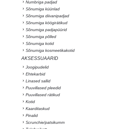
Numbriga padjad
Sõnumiga küünlad
Sõnumiga diivanipadjad
Sõnumiga köögirätikud
Sõnumiga padjapüürid
Sõnumiga põlled
Sõnumiga kotid
Sõnumiga kosmeetikakotid
AKSESSUAARID
Joogipudelid
Ehtekarbid
Linased sallid
Puuvillased pleedid
Puuvillased rätikud
Kotid
Kaarditaskud
Pinalid
Scrunchie/patsikumm