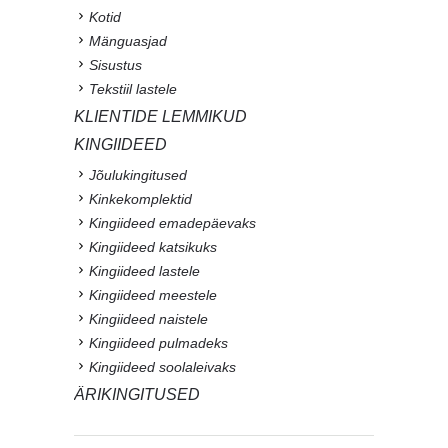
Kotid
Mänguasjad
Sisustus
Tekstiil lastele
KLIENTIDE LEMMIKUD
KINGIIDEED
Jõulukingitused
Kinkekomplektid
Kingiideed emadepäevaks
Kingiideed katsikuks
Kingiideed lastele
Kingiideed meestele
Kingiideed naistele
Kingiideed pulmadeks
Kingiideed soolaleivaks
ÄRIKINGITUSED