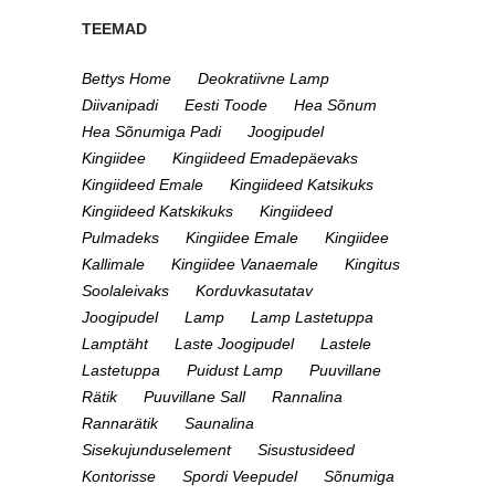
TEEMAD
Bettys Home
Deokratiivne Lamp
Diivanipadi
Eesti Toode
Hea Sõnum
Hea Sõnumiga Padi
Joogipudel
Kingiidee
Kingiideed Emadepäevaks
Kingiideed Emale
Kingiideed Katsikuks
Kingiideed Katskikuks
Kingiideed
Pulmadeks
Kingiidee Emale
Kingiidee
Kallimale
Kingiidee Vanaemale
Kingitus
Soolaleivaks
Korduvkasutatav
Joogipudel
Lamp
Lamp Lastetuppa
Lamptäht
Laste Joogipudel
Lastele
Lastetuppa
Puidust Lamp
Puuvillane
Rätik
Puuvillane Sall
Rannalina
Rannarätik
Saunalina
Sisekujunduselement
Sisustusideed
Kontorisse
Spordi Veepudel
Sõnumiga