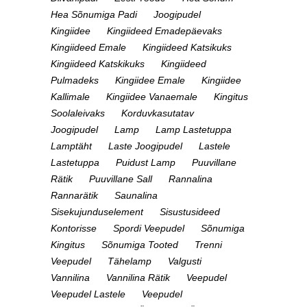
Hea Sõnumiga Padi
Joogipudel
Kingiidee
Kingiideed Emadepäevaks
Kingiideed Emale
Kingiideed Katsikuks
Kingiideed Katskikuks
Kingiideed
Pulmadeks
Kingiidee Emale
Kingiidee
Kallimale
Kingiidee Vanaemale
Kingitus
Soolaleivaks
Korduvkasutatav
Joogipudel
Lamp
Lamp Lastetuppa
Lamptäht
Laste Joogipudel
Lastele
Lastetuppa
Puidust Lamp
Puuvillane
Rätik
Puuvillane Sall
Rannalina
Rannarätik
Saunalina
Sisekujunduselement
Sisustusideed
Kontorisse
Spordi Veepudel
Sõnumiga
Kingitus
Sõnumiga Tooted
Trenni
Veepudel
Tähelamp
Valgusti
Vannilina
Vannilina Rätik
Veepudel
Veepudel Lastele
Veepudel