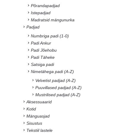
Põrandapadjad
Istepadjad
Madratsid mängunurka
Padjad
Numbriga padi (1-0)
Padi Ankur
Padi Jõehobu
Padi Täheke
Satsiga padi
Nimetähega padi (A-Z)
Velvetist padjad (A-Z)
Puuvillased padjad (A-Z)
Mustrilised padjad (A-Z)
Aksessuaarid
Kotid
Mänguasjad
Sisustus
Tekstiil lastele