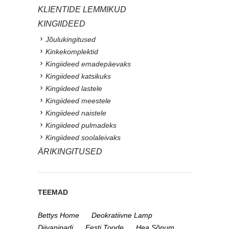
KLIENTIDE LEMMIKUD
KINGIIDEED
Jõulukingitused
Kinkekomplektid
Kingiideed emadepäevaks
Kingiideed katsikuks
Kingiideed lastele
Kingiideed meestele
Kingiideed naistele
Kingiideed pulmadeks
Kingiideed soolaleivaks
ÄRIKINGITUSED
TEEMAD
Bettys Home
Deokratiivne Lamp
Diivanipadi
Eesti Toode
Hea Sõnum