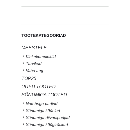
TOOTEKATEGOORIAD
MEESTELE
Kinkekomplektid
Tarvikud
Vaba aeg
TOP25
UUED TOOTED
SÕNUMIGA TOOTED
Numbriga padjad
Sõnumiga küünlad
Sõnumiga diivanipadjad
Sõnumiga köögirätikud