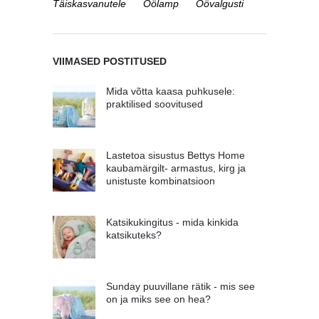
Täiskasvanutele
Öölamp
Öövalgusti
VIIMASED POSTITUSED
Mida võtta kaasa puhkusele:
praktilised soovitused
Lastetoa sisustus Bettys Home
kaubamärgilt- armastus, kirg ja
unistuste kombinatsioon
Katsikukingitus - mida kinkida
katsikuteks?
Sunday puuvillane rätik - mis see
on ja miks see on hea?