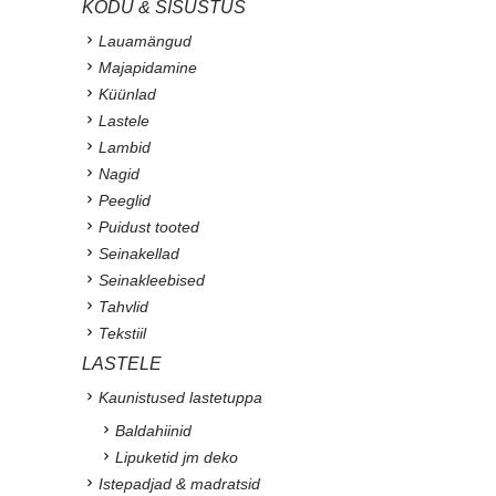
KODU & SISUSTUS
Lauamängud
Majapidamine
Küünlad
Lastele
Lambid
Nagid
Peeglid
Puidust tooted
Seinakellad
Seinakleebised
Tahvlid
Tekstiil
LASTELE
Kaunistused lastetuppa
Baldahiinid
Lipuketid jm deko
Istepadjad & madratsid