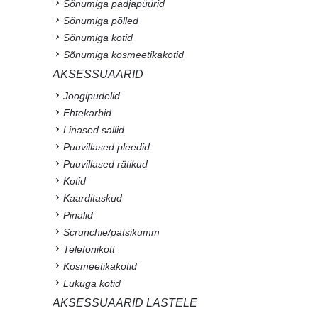
Sõnumiga padjapüürid
Sõnumiga põlled
Sõnumiga kotid
Sõnumiga kosmeetikakotid
AKSESSUAARID
Joogipudelid
Ehtekarbid
Linased sallid
Puuvillased pleedid
Puuvillased rätikud
Kotid
Kaarditaskud
Pinalid
Scrunchie/patsikumm
Telefonikott
Kosmeetikakotid
Lukuga kotid
AKSESSUAARID LASTELE