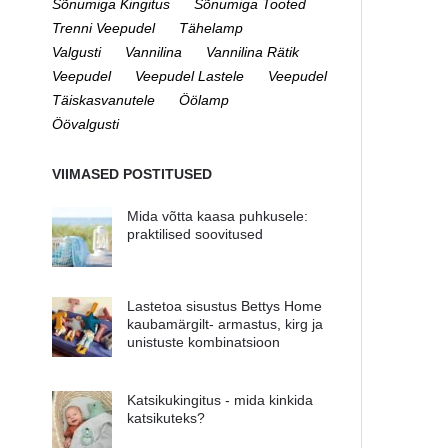
Sõnumiga Kingitus
Sõnumiga Tooted
Trenni Veepudel
Tähelamp
Valgusti
Vannilina
Vannilina Rätik
Veepudel
Veepudel Lastele
Veepudel
Täiskasvanutele
Öölamp
Öövalgusti
VIIMASED POSTITUSED
Mida võtta kaasa puhkusele:
praktilised soovitused
Lastetoa sisustus Bettys Home
kaubamärgilt- armastus, kirg ja
unistuste kombinatsioon
Katsikukingitus - mida kinkida
katsikuteks?