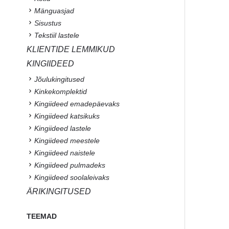
Mänguasjad
Sisustus
Tekstiil lastele
KLIENTIDE LEMMIKUD
KINGIIDEED
Jõulukingitused
Kinkekomplektid
Kingiideed emadepäevaks
Kingiideed katsikuks
Kingiideed lastele
Kingiideed meestele
Kingiideed naistele
Kingiideed pulmadeks
Kingiideed soolaleivaks
ÄRIKINGITUSED
TEEMAD