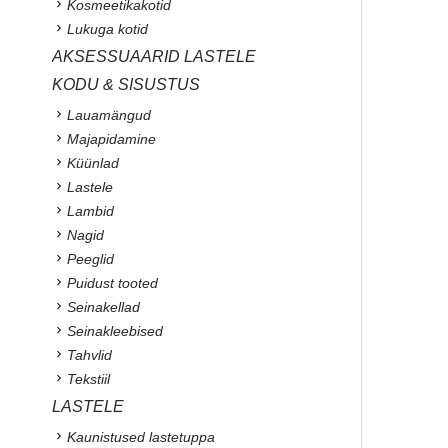
Kosmeetikakotid
Lukuga kotid
AKSESSUAARID LASTELE
KODU & SISUSTUS
Lauamängud
Majapidamine
Küünlad
Lastele
Lambid
Nagid
Peeglid
Puidust tooted
Seinakellad
Seinakleebised
Tahvlid
Tekstiil
LASTELE
Kaunistused lastetuppa