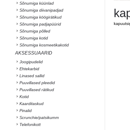
Sõnumiga küünlad
kap
Sõnumiga diivanipadjad
Sõnumiga köögirätikud
kapuutsi
Sõnumiga padjapüürid
Sõnumiga põlled
Sõnumiga kotid
Sõnumiga kosmeetikakotid
AKSESSUAARID
Joogipudelid
Ehtekarbid
Linased sallid
Puuvillased pleedid
Puuvillased rätikud
Kotid
Kaarditaskud
Pinalid
Scrunchie/patsikumm
Telefonikott