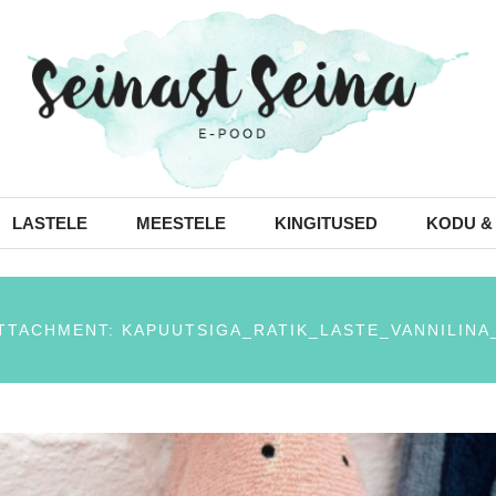
LASTELE
MEESTELE
KINGITUSED
KODU &
TTACHMENT: KAPUUTSIGA_RATIK_LASTE_VANNILINA