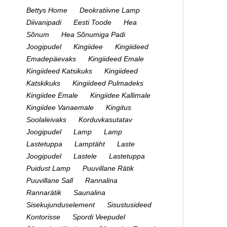
Bettys Home
Deokratiivne Lamp
Diivanipadi
Eesti Toode
Hea
Sõnum
Hea Sõnumiga Padi
Joogipudel
Kingiidee
Kingiideed
Emadepäevaks
Kingiideed Emale
Kingiideed Katsikuks
Kingiideed
Katskikuks
Kingiideed Pulmadeks
Kingiidee Emale
Kingiidee Kallimale
Kingiidee Vanaemale
Kingitus
Soolaleivaks
Korduvkasutatav
Joogipudel
Lamp
Lamp
Lastetuppa
Lamptäht
Laste
Joogipudel
Lastele
Lastetuppa
Puidust Lamp
Puuvillane Rätik
Puuvillane Sall
Rannalina
Rannarätik
Saunalina
Sisekujunduselement
Sisustusideed
Kontorisse
Spordi Veepudel