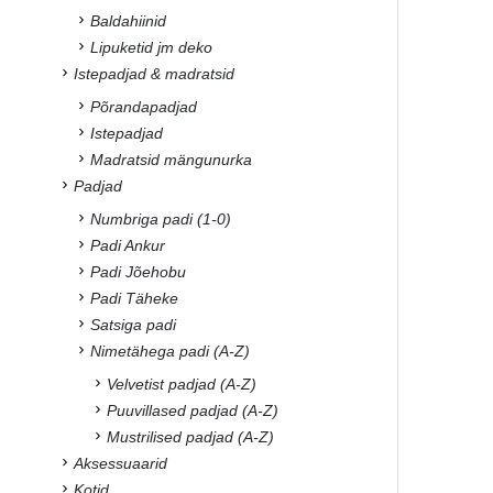
Baldahiinid
Lipuketid jm deko
Istepadjad & madratsid
Põrandapadjad
Istepadjad
Madratsid mängunurka
Padjad
Numbriga padi (1-0)
Padi Ankur
Padi Jõehobu
Padi Täheke
Satsiga padi
Nimetähega padi (A-Z)
Velvetist padjad (A-Z)
Puuvillased padjad (A-Z)
Mustrilised padjad (A-Z)
Aksessuaarid
Kotid