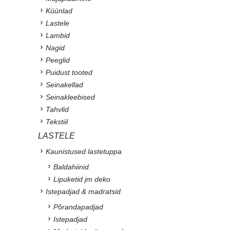
Küünlad
Lastele
Lambid
Nagid
Peeglid
Puidust tooted
Seinakellad
Seinakleebised
Tahvlid
Tekstiil
LASTELE
Kaunistused lastetuppa
Baldahiinid
Lipuketid jm deko
Istepadjad & madratsid
Põrandapadjad
Istepadjad