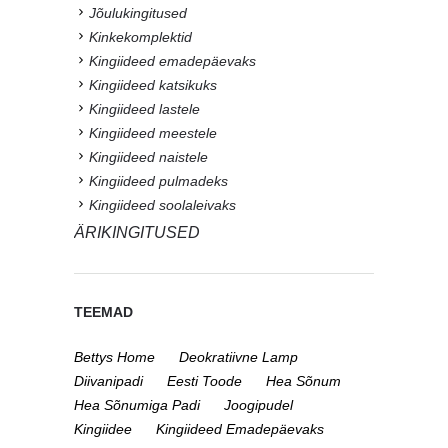
Jõulukingitused
Kinkekomplektid
Kingiideed emadepäevaks
Kingiideed katsikuks
Kingiideed lastele
Kingiideed meestele
Kingiideed naistele
Kingiideed pulmadeks
Kingiideed soolaleivaks
ÄRIKINGITUSED
TEEMAD
Bettys Home
Deokratiivne Lamp
Diivanipadi
Eesti Toode
Hea Sõnum
Hea Sõnumiga Padi
Joogipudel
Kingiidee
Kingiideed Emadepäevaks