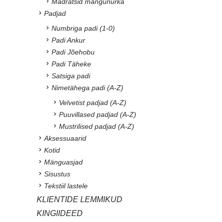
Madratsid mängunurka
Padjad
Numbriga padi (1-0)
Padi Ankur
Padi Jõehobu
Padi Täheke
Satsiga padi
Nimetähega padi (A-Z)
Velvetist padjad (A-Z)
Puuvillased padjad (A-Z)
Mustrilised padjad (A-Z)
Aksessuaarid
Kotid
Mänguasjad
Sisustus
Tekstiil lastele
KLIENTIDE LEMMIKUD
KINGIIDEED