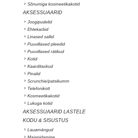
Sõnumiga kosmeetikakotid
AKSESSUAARID
Joogipudelid
Ehtekarbid
Linased sallid
Puuvillased pleedid
Puuvillased rätikud
Kotid
Kaarditaskud
Pinalid
Scrunchie/patsikumm
Telefonikott
Kosmeetikakotid
Lukuga kotid
AKSESSUAARID LASTELE
KODU & SISUSTUS
Lauamängud
Majapidamine