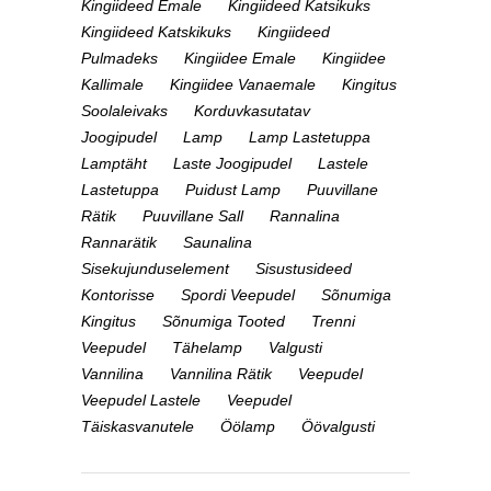
Kingiideed Emale
Kingiideed Katsikuks
Kingiideed Katskikuks
Kingiideed
Pulmadeks
Kingiidee Emale
Kingiidee
Kallimale
Kingiidee Vanaemale
Kingitus
Soolaleivaks
Korduvkasutatav
Joogipudel
Lamp
Lamp Lastetuppa
Lamptäht
Laste Joogipudel
Lastele
Lastetuppa
Puidust Lamp
Puuvillane
Rätik
Puuvillane Sall
Rannalina
Rannarätik
Saunalina
Sisekujunduselement
Sisustusideed
Kontorisse
Spordi Veepudel
Sõnumiga
Kingitus
Sõnumiga Tooted
Trenni
Veepudel
Tähelamp
Valgusti
Vannilina
Vannilina Rätik
Veepudel
Veepudel Lastele
Veepudel
Täiskasvanutele
Öölamp
Öövalgusti