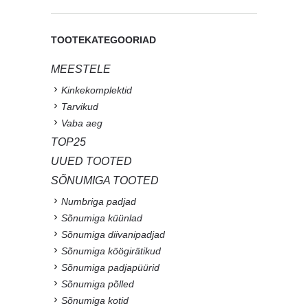
TOOTEKATEGOORIAD
MEESTELE
Kinkekomplektid
Tarvikud
Vaba aeg
TOP25
UUED TOOTED
SÕNUMIGA TOOTED
Numbriga padjad
Sõnumiga küünlad
Sõnumiga diivanipadjad
Sõnumiga köögirätikud
Sõnumiga padjapüürid
Sõnumiga põlled
Sõnumiga kotid