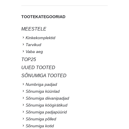
TOOTEKATEGOORIAD
MEESTELE
Kinkekomplektid
Tarvikud
Vaba aeg
TOP25
UUED TOOTED
SÕNUMIGA TOOTED
Numbriga padjad
Sõnumiga küünlad
Sõnumiga diivanipadjad
Sõnumiga köögirätikud
Sõnumiga padjapüürid
Sõnumiga põlled
Sõnumiga kotid