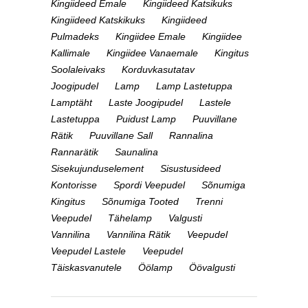
Kingiideed Emale
Kingiideed Katsikuks
Kingiideed Katskikuks
Kingiideed
Pulmadeks
Kingiidee Emale
Kingiidee
Kallimale
Kingiidee Vanaemale
Kingitus
Soolaleivaks
Korduvkasutatav
Joogipudel
Lamp
Lamp Lastetuppa
Lamptäht
Laste Joogipudel
Lastele
Lastetuppa
Puidust Lamp
Puuvillane
Rätik
Puuvillane Sall
Rannalina
Rannarätik
Saunalina
Sisekujunduselement
Sisustusideed
Kontorisse
Spordi Veepudel
Sõnumiga
Kingitus
Sõnumiga Tooted
Trenni
Veepudel
Tähelamp
Valgusti
Vannilina
Vannilina Rätik
Veepudel
Veepudel Lastele
Veepudel
Täiskasvanutele
Öölamp
Öövalgusti