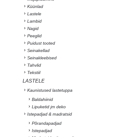
Küünlad
Lastele
Lambid
Nagid
Peeglid
Puidust tooted
Seinakellad
Seinakleebised
Tahvlid
Tekstiil
LASTELE
Kaunistused lastetuppa
Baldahiinid
Lipuketid jm deko
Istepadjad & madratsid
Põrandapadjad
Istepadjad