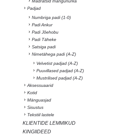
Madratsid mängunurka
Padjad
Numbriga padi (1-0)
Padi Ankur
Padi Jõehobu
Padi Täheke
Satsiga padi
Nimetähega padi (A-Z)
Velvetist padjad (A-Z)
Puuvillased padjad (A-Z)
Mustrilised padjad (A-Z)
Aksessuaarid
Kotid
Mänguasjad
Sisustus
Tekstiil lastele
KLIENTIDE LEMMIKUD
KINGIIDEED