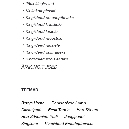
Jõulukingitused
Kinkekomplektid
Kingiideed emadepäevaks
Kingiideed katsikuks
Kingiideed lastele
Kingiideed meestele
Kingiideed naistele
Kingiideed pulmadeks
Kingiideed soolaleivaks
ÄRIKINGITUSED
TEEMAD
Bettys Home
Deokratiivne Lamp
Diivanipadi
Eesti Toode
Hea Sõnum
Hea Sõnumiga Padi
Joogipudel
Kingiidee
Kingiideed Emadepäevaks