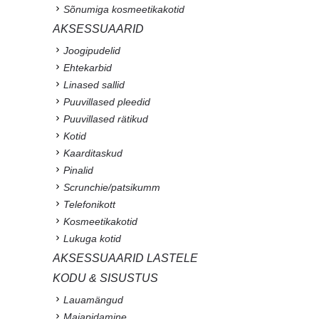
Sõnumiga kosmeetikakotid
AKSESSUAARID
Joogipudelid
Ehtekarbid
Linased sallid
Puuvillased pleedid
Puuvillased rätikud
Kotid
Kaarditaskud
Pinalid
Scrunchie/patsikumm
Telefonikott
Kosmeetikakotid
Lukuga kotid
AKSESSUAARID LASTELE
KODU & SISUSTUS
Lauamängud
Majapidamine