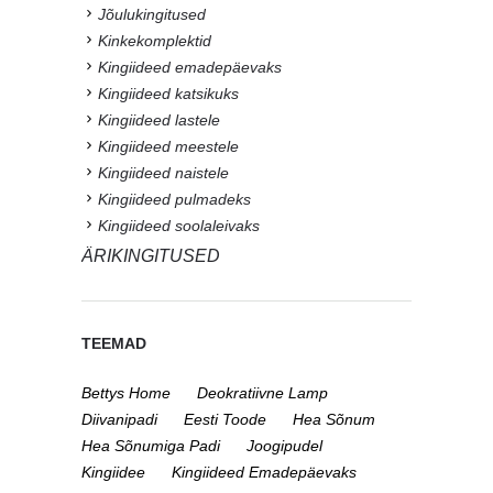
Jõulukingitused
Kinkekomplektid
Kingiideed emadepäevaks
Kingiideed katsikuks
Kingiideed lastele
Kingiideed meestele
Kingiideed naistele
Kingiideed pulmadeks
Kingiideed soolaleivaks
ÄRIKINGITUSED
TEEMAD
Bettys Home
Deokratiivne Lamp
Diivanipadi
Eesti Toode
Hea Sõnum
Hea Sõnumiga Padi
Joogipudel
Kingiidee
Kingiideed Emadepäevaks