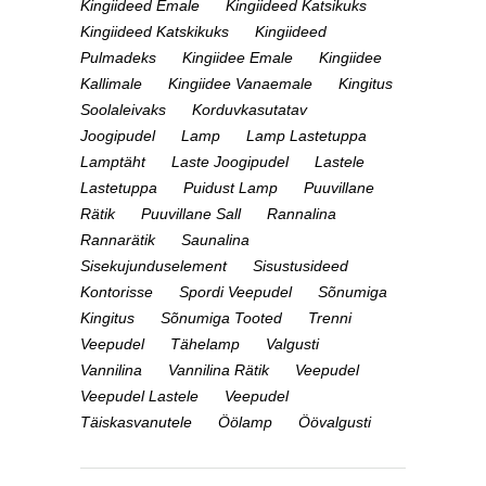
Kingiideed Emale
Kingiideed Katsikuks
Kingiideed Katskikuks
Kingiideed
Pulmadeks
Kingiidee Emale
Kingiidee
Kallimale
Kingiidee Vanaemale
Kingitus
Soolaleivaks
Korduvkasutatav
Joogipudel
Lamp
Lamp Lastetuppa
Lamptäht
Laste Joogipudel
Lastele
Lastetuppa
Puidust Lamp
Puuvillane
Rätik
Puuvillane Sall
Rannalina
Rannarätik
Saunalina
Sisekujunduselement
Sisustusideed
Kontorisse
Spordi Veepudel
Sõnumiga
Kingitus
Sõnumiga Tooted
Trenni
Veepudel
Tähelamp
Valgusti
Vannilina
Vannilina Rätik
Veepudel
Veepudel Lastele
Veepudel
Täiskasvanutele
Öölamp
Öövalgusti