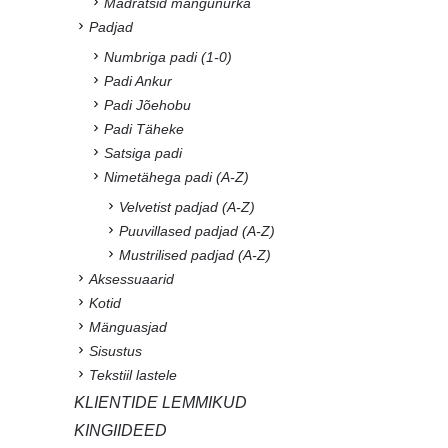
Madratsid mängunurka
Padjad
Numbriga padi (1-0)
Padi Ankur
Padi Jõehobu
Padi Täheke
Satsiga padi
Nimetähega padi (A-Z)
Velvetist padjad (A-Z)
Puuvillased padjad (A-Z)
Mustrilised padjad (A-Z)
Aksessuaarid
Kotid
Mänguasjad
Sisustus
Tekstiil lastele
KLIENTIDE LEMMIKUD
KINGIIDEED