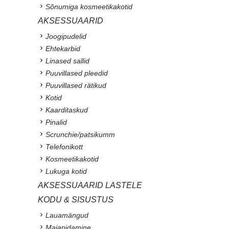
Sõnumiga kosmeetikakotid
AKSESSUAARID
Joogipudelid
Ehtekarbid
Linased sallid
Puuvillased pleedid
Puuvillased rätikud
Kotid
Kaarditaskud
Pinalid
Scrunchie/patsikumm
Telefonikott
Kosmeetikakotid
Lukuga kotid
AKSESSUAARID LASTELE
KODU & SISUSTUS
Lauamängud
Majapidamine