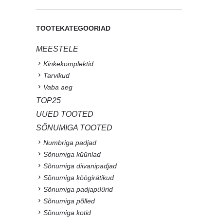
TOOTEKATEGOORIAD
MEESTELE
Kinkekomplektid
Tarvikud
Vaba aeg
TOP25
UUED TOOTED
SÕNUMIGA TOOTED
Numbriga padjad
Sõnumiga küünlad
Sõnumiga diivanipadjad
Sõnumiga köögirätikud
Sõnumiga padjapüürid
Sõnumiga põlled
Sõnumiga kotid