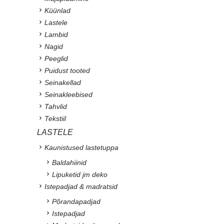
Küünlad
Lastele
Lambid
Nagid
Peeglid
Puidust tooted
Seinakellad
Seinakleebised
Tahvlid
Tekstiil
LASTELE
Kaunistused lastetuppa
Baldahiinid
Lipuketid jm deko
Istepadjad & madratsid
Põrandapadjad
Istepadjad