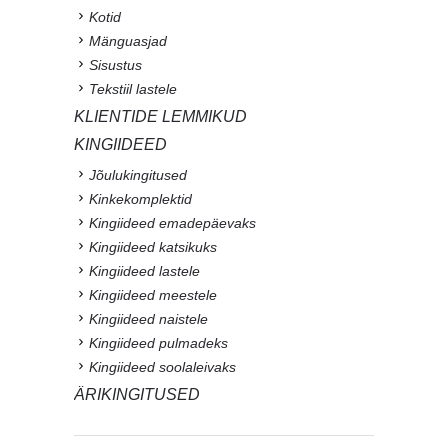
Kotid
Mänguasjad
Sisustus
Tekstiil lastele
KLIENTIDE LEMMIKUD
KINGIIDEED
Jõulukingitused
Kinkekomplektid
Kingiideed emadepäevaks
Kingiideed katsikuks
Kingiideed lastele
Kingiideed meestele
Kingiideed naistele
Kingiideed pulmadeks
Kingiideed soolaleivaks
ÄRIKINGITUSED