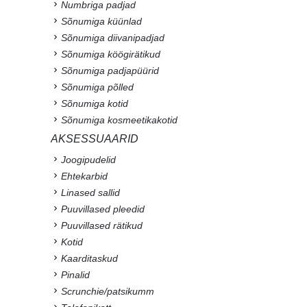
Numbriga padjad
Sõnumiga küünlad
Sõnumiga diivanipadjad
Sõnumiga köögirätikud
Sõnumiga padjapüürid
Sõnumiga põlled
Sõnumiga kotid
Sõnumiga kosmeetikakotid
AKSESSUAARID
Joogipudelid
Ehtekarbid
Linased sallid
Puuvillased pleedid
Puuvillased rätikud
Kotid
Kaarditaskud
Pinalid
Scrunchie/patsikumm