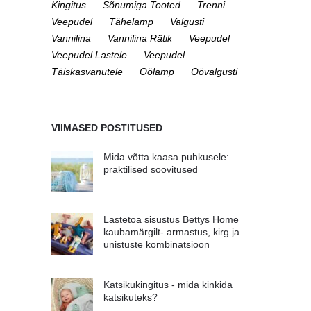
Kingitus
Sõnumiga Tooted
Trenni
Veepudel
Tähelamp
Valgusti
Vannilina
Vannilina Rätik
Veepudel
Veepudel Lastele
Veepudel
Täiskasvanutele
Öölamp
Öövalgusti
VIIMASED POSTITUSED
Mida võtta kaasa puhkusele:
praktilised soovitused
Lastetoa sisustus Bettys Home
kaubamärgilt- armastus, kirg ja
unistuste kombinatsioon
Katsikukingitus - mida kinkida
katsikuteks?