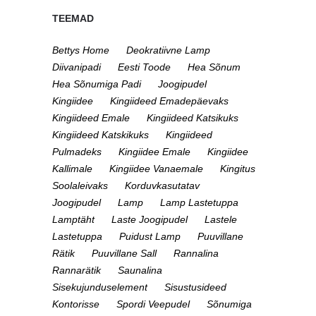
TEEMAD
Bettys Home
Deokratiivne Lamp
Diivanipadi
Eesti Toode
Hea Sõnum
Hea Sõnumiga Padi
Joogipudel
Kingiidee
Kingiideed Emadepäevaks
Kingiideed Emale
Kingiideed Katsikuks
Kingiideed Katskikuks
Kingiideed
Pulmadeks
Kingiidee Emale
Kingiidee
Kallimale
Kingiidee Vanaemale
Kingitus
Soolaleivaks
Korduvkasutatav
Joogipudel
Lamp
Lamp Lastetuppa
Lamptäht
Laste Joogipudel
Lastele
Lastetuppa
Puidust Lamp
Puuvillane
Rätik
Puuvillane Sall
Rannalina
Rannarätik
Saunalina
Sisekujunduselement
Sisustusideed
Kontorisse
Spordi Veepudel
Sõnumiga