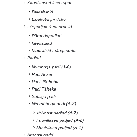
Kaunistused lastetuppa
Baldahiinid
Lipuketid jm deko
Istepadjad & madratsid
Põrandapadjad
Istepadjad
Madratsid mängunurka
Padjad
Numbriga padi (1-0)
Padi Ankur
Padi Jõehobu
Padi Täheke
Satsiga padi
Nimetähega padi (A-Z)
Velvetist padjad (A-Z)
Puuvillased padjad (A-Z)
Mustrilised padjad (A-Z)
Aksessuaarid