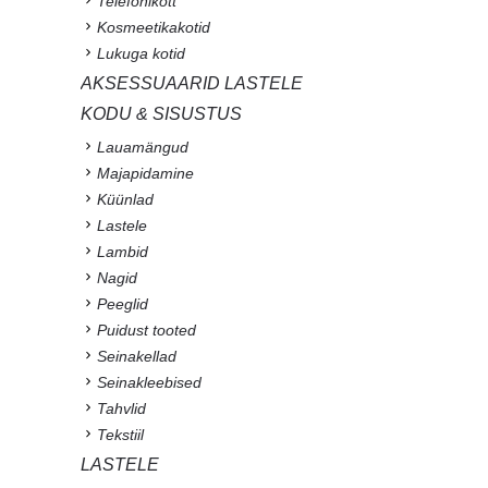
Telefonikott
Kosmeetikakotid
Lukuga kotid
AKSESSUAARID LASTELE
KODU & SISUSTUS
Lauamängud
Majapidamine
Küünlad
Lastele
Lambid
Nagid
Peeglid
Puidust tooted
Seinakellad
Seinakleebised
Tahvlid
Tekstiil
LASTELE