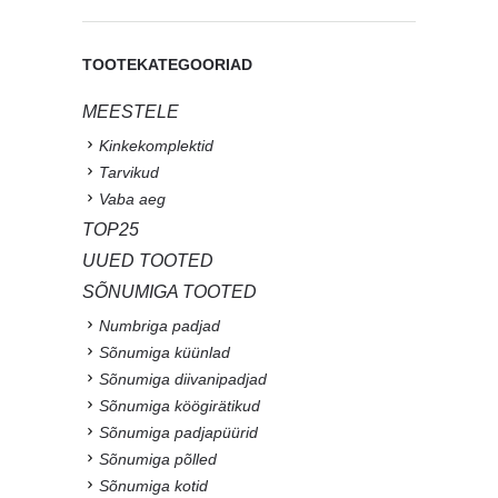
TOOTEKATEGOORIAD
MEESTELE
Kinkekomplektid
Tarvikud
Vaba aeg
TOP25
UUED TOOTED
SÕNUMIGA TOOTED
Numbriga padjad
Sõnumiga küünlad
Sõnumiga diivanipadjad
Sõnumiga köögirätikud
Sõnumiga padjapüürid
Sõnumiga põlled
Sõnumiga kotid