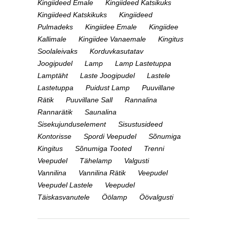
Kingiideed Emale
Kingiideed Katsikuks
Kingiideed Katskikuks
Kingiideed
Pulmadeks
Kingiidee Emale
Kingiidee
Kallimale
Kingiidee Vanaemale
Kingitus
Soolaleivaks
Korduvkasutatav
Joogipudel
Lamp
Lamp Lastetuppa
Lamptäht
Laste Joogipudel
Lastele
Lastetuppa
Puidust Lamp
Puuvillane
Rätik
Puuvillane Sall
Rannalina
Rannarätik
Saunalina
Sisekujunduselement
Sisustusideed
Kontorisse
Spordi Veepudel
Sõnumiga
Kingitus
Sõnumiga Tooted
Trenni
Veepudel
Tähelamp
Valgusti
Vannilina
Vannilina Rätik
Veepudel
Veepudel Lastele
Veepudel
Täiskasvanutele
Öölamp
Öövalgusti