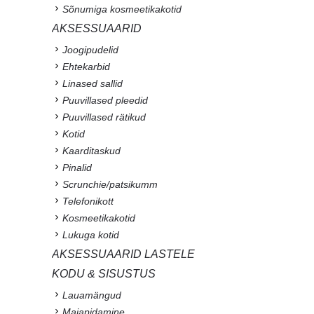
Sõnumiga kosmeetikakotid
AKSESSUAARID
Joogipudelid
Ehtekarbid
Linased sallid
Puuvillased pleedid
Puuvillased rätikud
Kotid
Kaarditaskud
Pinalid
Scrunchie/patsikumm
Telefonikott
Kosmeetikakotid
Lukuga kotid
AKSESSUAARID LASTELE
KODU & SISUSTUS
Lauamängud
Majapidamine