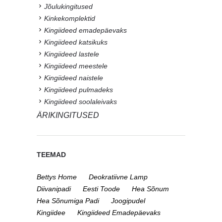
Jõulukingitused
Kinkekomplektid
Kingiideed emadepäevaks
Kingiideed katsikuks
Kingiideed lastele
Kingiideed meestele
Kingiideed naistele
Kingiideed pulmadeks
Kingiideed soolaleivaks
ÄRIKINGITUSED
TEEMAD
Bettys Home
Deokratiivne Lamp
Diivanipadi
Eesti Toode
Hea Sõnum
Hea Sõnumiga Padi
Joogipudel
Kingiidee
Kingiideed Emadepäevaks