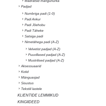
Madratsid mängunurka
Padjad
Numbriga padi (1-0)
Padi Ankur
Padi Jõehobu
Padi Täheke
Satsiga padi
Nimetähega padi (A-Z)
Velvetist padjad (A-Z)
Puuvillased padjad (A-Z)
Mustrilised padjad (A-Z)
Aksessuaarid
Kotid
Mänguasjad
Sisustus
Tekstiil lastele
KLIENTIDE LEMMIKUD
KINGIIDEED