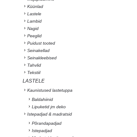
Küünlad
Lastele
Lambid
Nagid
Peeglid
Puidust tooted
Seinakellad
Seinakleebised
Tahvlid
Tekstiil
LASTELE
Kaunistused lastetuppa
Baldahiinid
Lipuketid jm deko
Istepadjad & madratsid
Põrandapadjad
Istepadjad