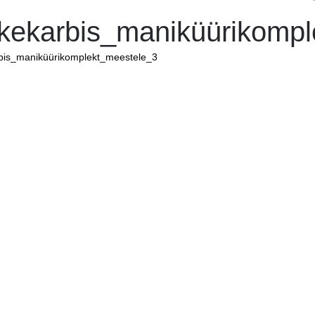
nkekarbis_maniküürikomp
rbis_maniküürikomplekt_meestele_3