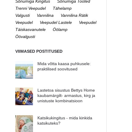
Sõnumiga Kingitus
Sõnumiga Tooted
Trenni Veepudel
Tähelamp
Valgusti
Vannilina
Vannilina Rätik
Veepudel
Veepudel Lastele
Veepudel
Täiskasvanutele
Öölamp
Öövalgusti
VIIMASED POSTITUSED
Mida võtta kaasa puhkusele:
praktilised soovitused
Lastetoa sisustus Bettys Home
kaubamärgilt- armastus, kirg ja
unistuste kombinatsioon
Katsikukingitus - mida kinkida
katsikuteks?