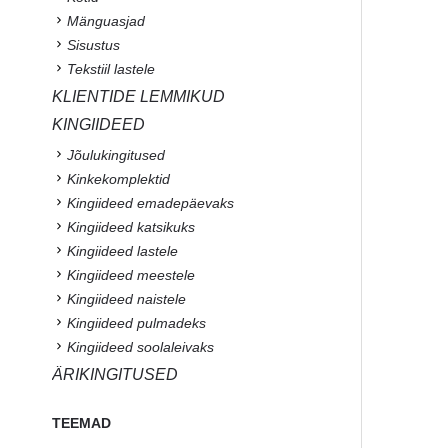
Mänguasjad
Sisustus
Tekstiil lastele
KLIENTIDE LEMMIKUD
KINGIIDEED
Jõulukingitused
Kinkekomplektid
Kingiideed emadepäevaks
Kingiideed katsikuks
Kingiideed lastele
Kingiideed meestele
Kingiideed naistele
Kingiideed pulmadeks
Kingiideed soolaleivaks
ÄRIKINGITUSED
TEEMAD