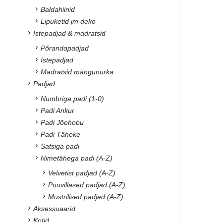
Baldahiinid
Lipuketid jm deko
Istepadjad & madratsid
Põrandapadjad
Istepadjad
Madratsid mängunurka
Padjad
Numbriga padi (1-0)
Padi Ankur
Padi Jõehobu
Padi Täheke
Satsiga padi
Nimetähega padi (A-Z)
Velvetist padjad (A-Z)
Puuvillased padjad (A-Z)
Mustrilised padjad (A-Z)
Aksessuaarid
Kotid