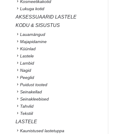
Kosmeetikakotid
Lukuga kotid
AKSESSUAARID LASTELE
KODU & SISUSTUS
Lauamängud
Majapidamine
Küünlad
Lastele
Lambid
Nagid
Peeglid
Puidust tooted
Seinakellad
Seinakleebised
Tahvlid
Tekstiil
LASTELE
Kaunistused lastetuppa