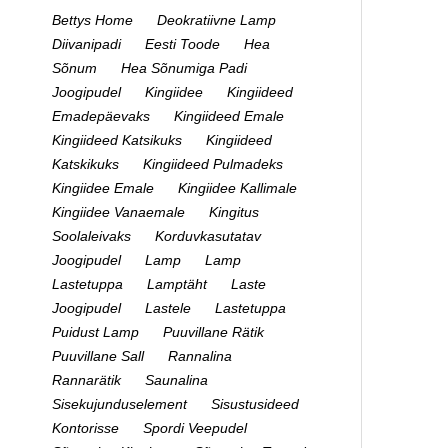
Bettys Home
Deokratiivne Lamp
Diivanipadi
Eesti Toode
Hea
Sõnum
Hea Sõnumiga Padi
Joogipudel
Kingiidee
Kingiideed
Emadepäevaks
Kingiideed Emale
Kingiideed Katsikuks
Kingiideed
Katskikuks
Kingiideed Pulmadeks
Kingiidee Emale
Kingiidee Kallimale
Kingiidee Vanaemale
Kingitus
Soolaleivaks
Korduvkasutatav
Joogipudel
Lamp
Lamp
Lastetuppa
Lamptäht
Laste
Joogipudel
Lastele
Lastetuppa
Puidust Lamp
Puuvillane Rätik
Puuvillane Sall
Rannalina
Rannarätik
Saunalina
Sisekujunduselement
Sisustusideed
Kontorisse
Spordi Veepudel