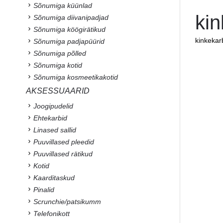
Sõnumiga küünlad
ki
Sõnumiga diivanipadjad
Sõnumiga köögirätikud
kinkeka
Sõnumiga padjapüürid
Sõnumiga põlled
Sõnumiga kotid
Sõnumiga kosmeetikakotid
AKSESSUAARID
Joogipudelid
Ehtekarbid
Linased sallid
Puuvillased pleedid
Puuvillased rätikud
Kotid
Kaarditaskud
Pinalid
Scrunchie/patsikumm
Telefonikott