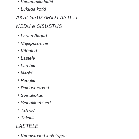
Kosmeetikakotid
Lukuga kotid
AKSESSUAARID LASTELE
KODU & SISUSTUS
Lauamängud
Majapidamine
Küünlad
Lastele
Lambid
Nagid
Peeglid
Puidust tooted
Seinakellad
Seinakleebised
Tahvlid
Tekstiil
LASTELE
Kaunistused lastetuppa