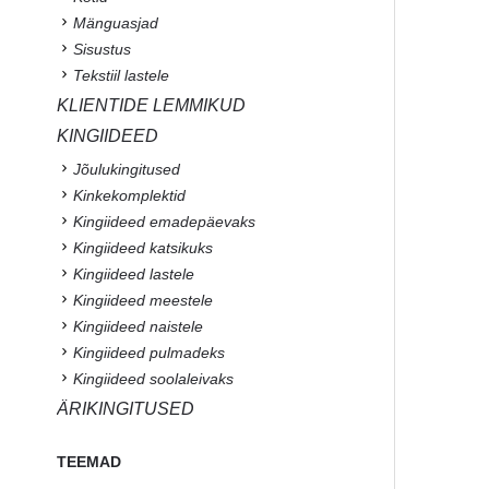
Mänguasjad
Sisustus
Tekstiil lastele
KLIENTIDE LEMMIKUD
KINGIIDEED
Jõulukingitused
Kinkekomplektid
Kingiideed emadepäevaks
Kingiideed katsikuks
Kingiideed lastele
Kingiideed meestele
Kingiideed naistele
Kingiideed pulmadeks
Kingiideed soolaleivaks
ÄRIKINGITUSED
TEEMAD