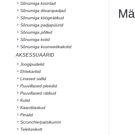
Sõnumiga küünlad
Mä
Sõnumiga diivanipadjad
Sõnumiga köögirätikud
Sõnumiga padjapüürid
Sõnumiga põlled
Sõnumiga kotid
Sõnumiga kosmeetikakotid
AKSESSUAARID
Joogipudelid
Ehtekarbid
Linased sallid
Puuvillased pleedid
Puuvillased rätikud
Kotid
Kaarditaskud
Pinalid
Scrunchie/patsikumm
Telefonikott