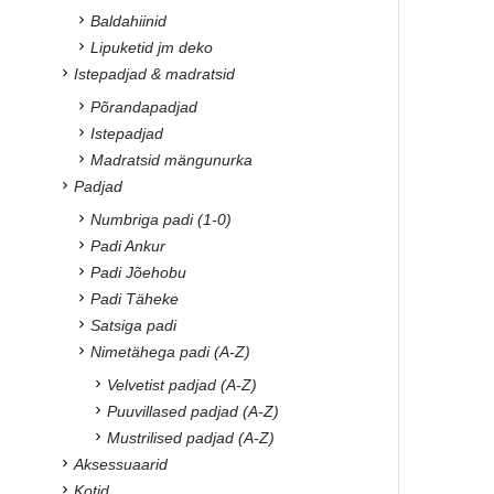
Baldahiinid
Lipuketid jm deko
Istepadjad & madratsid
Põrandapadjad
Istepadjad
Madratsid mängunurka
Padjad
Numbriga padi (1-0)
Padi Ankur
Padi Jõehobu
Padi Täheke
Satsiga padi
Nimetähega padi (A-Z)
Velvetist padjad (A-Z)
Puuvillased padjad (A-Z)
Mustrilised padjad (A-Z)
Aksessuaarid
Kotid