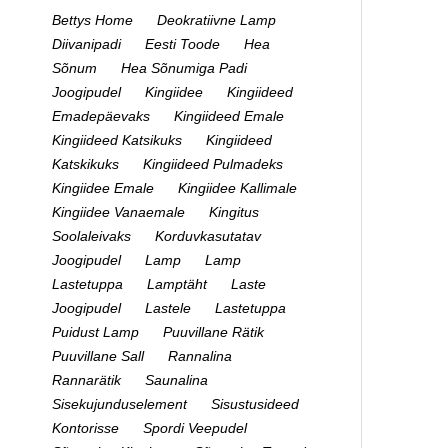
Bettys Home
Deokratiivne Lamp
Diivanipadi
Eesti Toode
Hea
Sõnum
Hea Sõnumiga Padi
Joogipudel
Kingiidee
Kingiideed
Emadepäevaks
Kingiideed Emale
Kingiideed Katsikuks
Kingiideed
Katskikuks
Kingiideed Pulmadeks
Kingiidee Emale
Kingiidee Kallimale
Kingiidee Vanaemale
Kingitus
Soolaleivaks
Korduvkasutatav
Joogipudel
Lamp
Lamp
Lastetuppa
Lamptäht
Laste
Joogipudel
Lastele
Lastetuppa
Puidust Lamp
Puuvillane Rätik
Puuvillane Sall
Rannalina
Rannarätik
Saunalina
Sisekujunduselement
Sisustusideed
Kontorisse
Spordi Veepudel