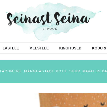
LASTELE
MEESTELE
KINGITUSED
KODU &
TACHMENT: MÄNGUASJADE KOTT_SUUR_KAVAL REB