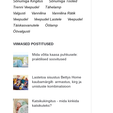
Sõnumiga Kingitus
Sõnumiga Tooted
Trenni Veepudel
Tähelamp
Valgusti
Vannilina
Vannilina Rätik
Veepudel
Veepudel Lastele
Veepudel
Täiskasvanutele
Öölamp
Öövalgusti
VIIMASED POSTITUSED
Mida võtta kaasa puhkusele:
praktilised soovitused
Lastetoa sisustus Bettys Home
kaubamärgilt- armastus, kirg ja
unistuste kombinatsioon
Katsikukingitus - mida kinkida
katsikuteks?