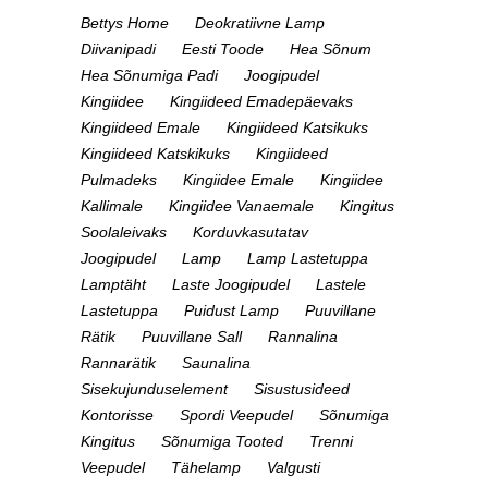
Bettys Home
Deokratiivne Lamp
Diivanipadi
Eesti Toode
Hea Sõnum
Hea Sõnumiga Padi
Joogipudel
Kingiidee
Kingiideed Emadepäevaks
Kingiideed Emale
Kingiideed Katsikuks
Kingiideed Katskikuks
Kingiideed
Pulmadeks
Kingiidee Emale
Kingiidee
Kallimale
Kingiidee Vanaemale
Kingitus
Soolaleivaks
Korduvkasutatav
Joogipudel
Lamp
Lamp Lastetuppa
Lamptäht
Laste Joogipudel
Lastele
Lastetuppa
Puidust Lamp
Puuvillane
Rätik
Puuvillane Sall
Rannalina
Rannarätik
Saunalina
Sisekujunduselement
Sisustusideed
Kontorisse
Spordi Veepudel
Sõnumiga
Kingitus
Sõnumiga Tooted
Trenni
Veepudel
Tähelamp
Valgusti