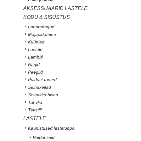
AKSESSUAARID LASTELE
KODU & SISUSTUS
Lauamängud
Majapidamine
Küünlad
Lastele
Lambid
Nagid
Peeglid
Puidust tooted
Seinakellad
Seinakleebised
Tahvlid
Tekstiil
LASTELE
Kaunistused lastetuppa
Baldahiinid