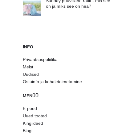
Sunday puuvillane rätik - mis see
on ja miks see on hea?
INFO
Privaatsuspoliitika
Meist
Uudised
Ostuinfo ja kohaletoimetamine
MENÜÜ
E-pood
Uued tooted
Kingiideed
Blogi