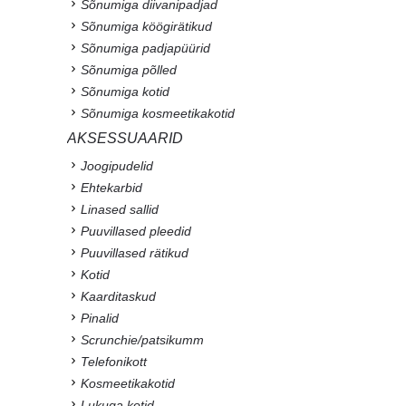
Sõnumiga diivanipadjad
Sõnumiga köögirätikud
Sõnumiga padjapüürid
Sõnumiga põlled
Sõnumiga kotid
Sõnumiga kosmeetikakotid
AKSESSUAARID
Joogipudelid
Ehtekarbid
Linased sallid
Puuvillased pleedid
Puuvillased rätikud
Kotid
Kaarditaskud
Pinalid
Scrunchie/patsikumm
Telefonikott
Kosmeetikakotid
Lukuga kotid