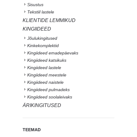
Sisustus
Tekstiil lastele
KLIENTIDE LEMMIKUD
KINGIIDEED
Jõulukingitused
Kinkekomplektid
Kingiideed emadepäevaks
Kingiideed katsikuks
Kingiideed lastele
Kingiideed meestele
Kingiideed naistele
Kingiideed pulmadeks
Kingiideed soolaleivaks
ÄRIKINGITUSED
TEEMAD