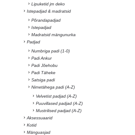
Lipuketid jm deko
Istepadjad & madratsid
Põrandapadjad
Istepadjad
Madratsid mängunurka
Padjad
Numbriga padi (1-0)
Padi Ankur
Padi Jõehobu
Padi Täheke
Satsiga padi
Nimetähega padi (A-Z)
Velvetist padjad (A-Z)
Puuvillased padjad (A-Z)
Mustrilised padjad (A-Z)
Aksessuaarid
Kotid
Mänguasjad