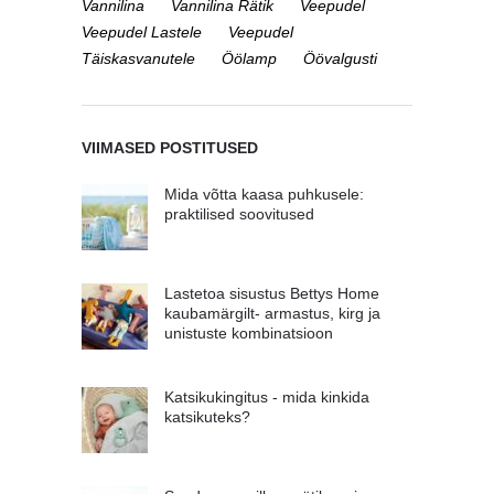
Vannilina
Vannilina Rätik
Veepudel
Veepudel Lastele
Veepudel
Täiskasvanutele
Öölamp
Öövalgusti
VIIMASED POSTITUSED
Mida võtta kaasa puhkusele:
praktilised soovitused
Lastetoa sisustus Bettys Home
kaubamärgilt- armastus, kirg ja
unistuste kombinatsioon
Katsikukingitus - mida kinkida
katsikuteks?