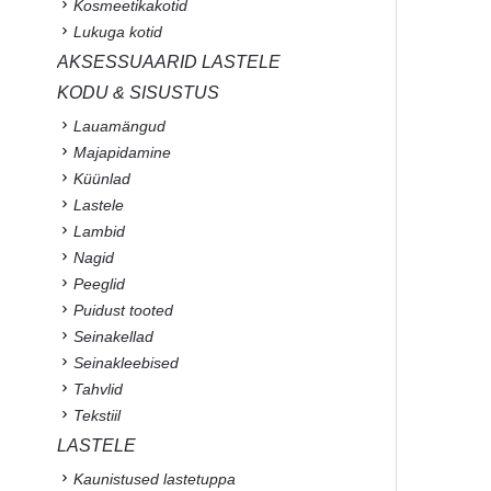
Kosmeetikakotid
Lukuga kotid
AKSESSUAARID LASTELE
KODU & SISUSTUS
Lauamängud
Majapidamine
Küünlad
Lastele
Lambid
Nagid
Peeglid
Puidust tooted
Seinakellad
Seinakleebised
Tahvlid
Tekstiil
LASTELE
Kaunistused lastetuppa