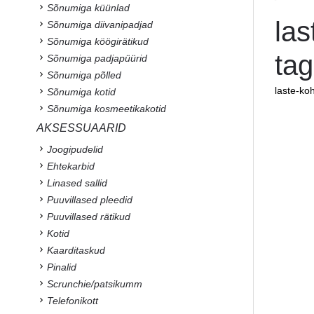
Sõnumiga küünlad
las
Sõnumiga diivanipadjad
Sõnumiga köögirätikud
tag
Sõnumiga padjapüürid
Sõnumiga põlled
laste-ko
Sõnumiga kotid
Sõnumiga kosmeetikakotid
AKSESSUAARID
Joogipudelid
Ehtekarbid
Linased sallid
Puuvillased pleedid
Puuvillased rätikud
Kotid
Kaarditaskud
Pinalid
Scrunchie/patsikumm
Telefonikott