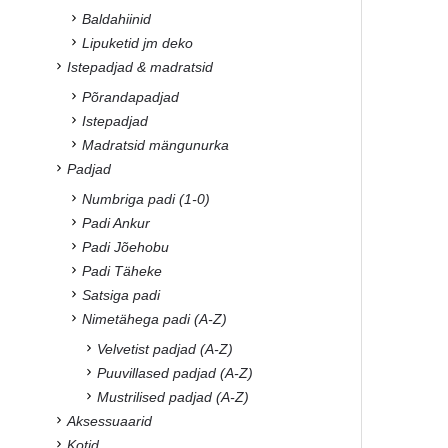
Baldahiinid
Lipuketid jm deko
Istepadjad & madratsid
Põrandapadjad
Istepadjad
Madratsid mängunurka
Padjad
Numbriga padi (1-0)
Padi Ankur
Padi Jõehobu
Padi Täheke
Satsiga padi
Nimetähega padi (A-Z)
Velvetist padjad (A-Z)
Puuvillased padjad (A-Z)
Mustrilised padjad (A-Z)
Aksessuaarid
Kotid