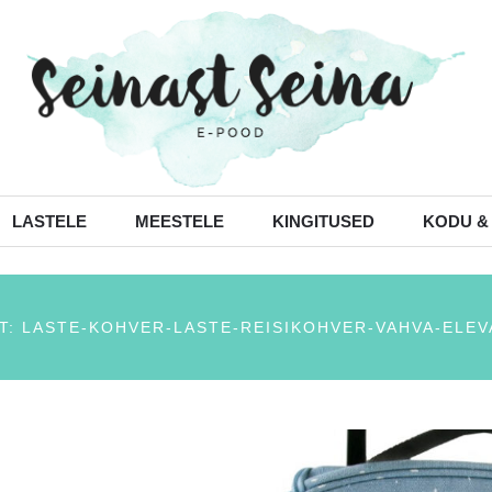
LASTELE
MEESTELE
KINGITUSED
KODU &
: LASTE-KOHVER-LASTE-REISIKOHVER-VAHVA-ELE