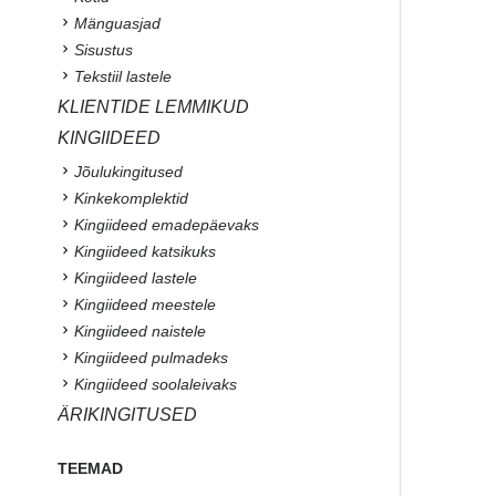
Mänguasjad
Sisustus
Tekstiil lastele
KLIENTIDE LEMMIKUD
KINGIIDEED
Jõulukingitused
Kinkekomplektid
Kingiideed emadepäevaks
Kingiideed katsikuks
Kingiideed lastele
Kingiideed meestele
Kingiideed naistele
Kingiideed pulmadeks
Kingiideed soolaleivaks
ÄRIKINGITUSED
TEEMAD