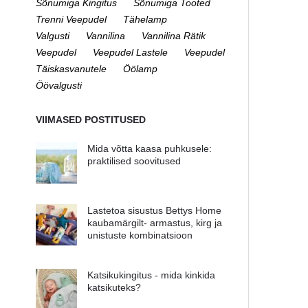
Sõnumiga Kingitus
Sõnumiga Tooted
Trenni Veepudel
Tähelamp
Valgusti
Vannilina
Vannilina Rätik
Veepudel
Veepudel Lastele
Veepudel
Täiskasvanutele
Öölamp
Öövalgusti
VIIMASED POSTITUSED
Mida võtta kaasa puhkusele:
praktilised soovitused
Lastetoa sisustus Bettys Home
kaubamärgilt- armastus, kirg ja
unistuste kombinatsioon
Katsikukingitus - mida kinkida
katsikuteks?