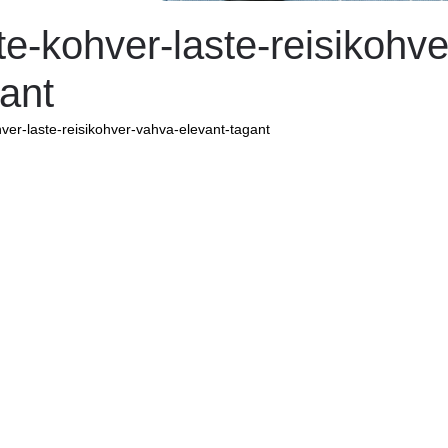
te-kohver-laste-reisikohv
ant
hver-laste-reisikohver-vahva-elevant-tagant