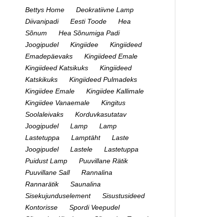
Bettys Home
Deokratiivne Lamp
Diivanipadi
Eesti Toode
Hea
Sõnum
Hea Sõnumiga Padi
Joogipudel
Kingiidee
Kingiideed
Emadepäevaks
Kingiideed Emale
Kingiideed Katsikuks
Kingiideed
Katskikuks
Kingiideed Pulmadeks
Kingiidee Emale
Kingiidee Kallimale
Kingiidee Vanaemale
Kingitus
Soolaleivaks
Korduvkasutatav
Joogipudel
Lamp
Lamp
Lastetuppa
Lamptäht
Laste
Joogipudel
Lastele
Lastetuppa
Puidust Lamp
Puuvillane Rätik
Puuvillane Sall
Rannalina
Rannarätik
Saunalina
Sisekujunduselement
Sisustusideed
Kontorisse
Spordi Veepudel