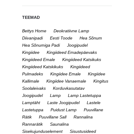
TEEMAD
Bettys Home
Deokratiivne Lamp
Diivanipadi
Eesti Toode
Hea Sõnum
Hea Sõnumiga Padi
Joogipudel
Kingiidee
Kingiideed Emadepäevaks
Kingiideed Emale
Kingiideed Katsikuks
Kingiideed Katskikuks
Kingiideed
Pulmadeks
Kingiidee Emale
Kingiidee
Kallimale
Kingiidee Vanaemale
Kingitus
Soolaleivaks
Korduvkasutatav
Joogipudel
Lamp
Lamp Lastetuppa
Lamptäht
Laste Joogipudel
Lastele
Lastetuppa
Puidust Lamp
Puuvillane
Rätik
Puuvillane Sall
Rannalina
Rannarätik
Saunalina
Sisekujunduselement
Sisustusideed