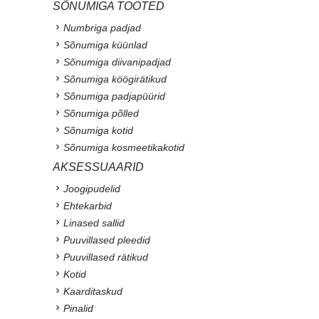
SÕNUMIGA TOOTED
Numbriga padjad
Sõnumiga küünlad
Sõnumiga diivanipadjad
Sõnumiga köögirätikud
Sõnumiga padjapüürid
Sõnumiga põlled
Sõnumiga kotid
Sõnumiga kosmeetikakotid
AKSESSUAARID
Joogipudelid
Ehtekarbid
Linased sallid
Puuvillased pleedid
Puuvillased rätikud
Kotid
Kaarditaskud
Pinalid