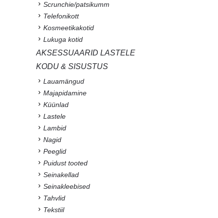
Scrunchie/patsikumm
Telefonikott
Kosmeetikakotid
Lukuga kotid
AKSESSUAARID LASTELE
KODU & SISUSTUS
Lauamängud
Majapidamine
Küünlad
Lastele
Lambid
Nagid
Peeglid
Puidust tooted
Seinakellad
Seinakleebised
Tahvlid
Tekstiil