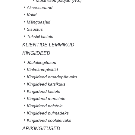
Mustrilised padjad (A-Z)
Aksessuaarid
Kotid
Mänguasjad
Sisustus
Tekstiil lastele
KLIENTIDE LEMMIKUD
KINGIIDEED
Jõulukingitused
Kinkekomplektid
Kingiideed emadepäevaks
Kingiideed katsikuks
Kingiideed lastele
Kingiideed meestele
Kingiideed naistele
Kingiideed pulmadeks
Kingiideed soolaleivaks
ÄRIKINGITUSED