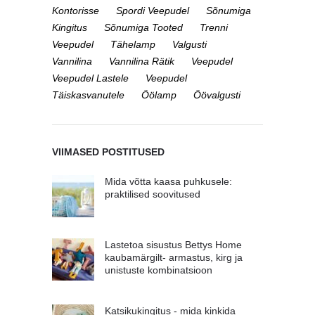
Kontorisse
Spordi Veepudel
Sõnumiga
Kingitus
Sõnumiga Tooted
Trenni
Veepudel
Tähelamp
Valgusti
Vannilina
Vannilina Rätik
Veepudel
Veepudel Lastele
Veepudel
Täiskasvanutele
Öölamp
Öövalgusti
VIIMASED POSTITUSED
Mida võtta kaasa puhkusele:
praktilised soovitused
Lastetoa sisustus Bettys Home
kaubamärgilt- armastus, kirg ja
unistuste kombinatsioon
Katsikukingitus - mida kinkida