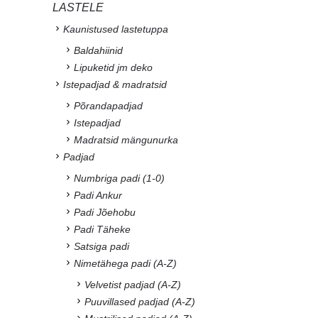
LASTELE
Kaunistused lastetuppa
Baldahiinid
Lipuketid jm deko
Istepadjad & madratsid
Põrandapadjad
Istepadjad
Madratsid mängunurka
Padjad
Numbriga padi (1-0)
Padi Ankur
Padi Jõehobu
Padi Täheke
Satsiga padi
Nimetähega padi (A-Z)
Velvetist padjad (A-Z)
Puuvillased padjad (A-Z)