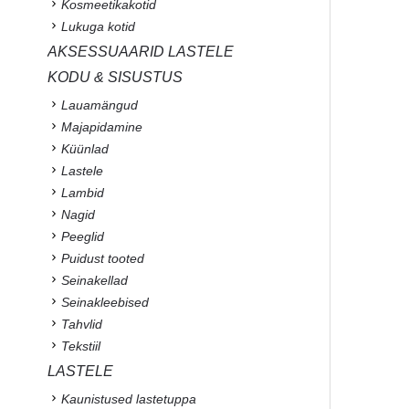
Kosmeetikakotid
Lukuga kotid
AKSESSUAARID LASTELE
KODU & SISUSTUS
Lauamängud
Majapidamine
Küünlad
Lastele
Lambid
Nagid
Peeglid
Puidust tooted
Seinakellad
Seinakleebised
Tahvlid
Tekstiil
LASTELE
Kaunistused lastetuppa