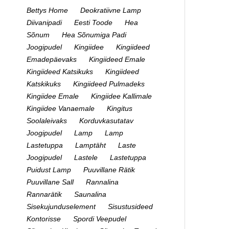
Bettys Home
Deokratiivne Lamp
Diivanipadi
Eesti Toode
Hea
Sõnum
Hea Sõnumiga Padi
Joogipudel
Kingiidee
Kingiideed
Emadepäevaks
Kingiideed Emale
Kingiideed Katsikuks
Kingiideed
Katskikuks
Kingiideed Pulmadeks
Kingiidee Emale
Kingiidee Kallimale
Kingiidee Vanaemale
Kingitus
Soolaleivaks
Korduvkasutatav
Joogipudel
Lamp
Lamp
Lastetuppa
Lamptäht
Laste
Joogipudel
Lastele
Lastetuppa
Puidust Lamp
Puuvillane Rätik
Puuvillane Sall
Rannalina
Rannarätik
Saunalina
Sisekujunduselement
Sisustusideed
Kontorisse
Spordi Veepudel