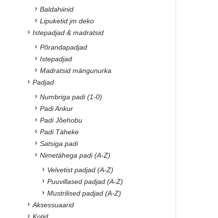
Baldahiinid
Lipuketid jm deko
Istepadjad & madratsid
Põrandapadjad
Istepadjad
Madratsid mängunurka
Padjad
Numbriga padi (1-0)
Padi Ankur
Padi Jõehobu
Padi Täheke
Satsiga padi
Nimetähega padi (A-Z)
Velvetist padjad (A-Z)
Puuvillased padjad (A-Z)
Mustrilised padjad (A-Z)
Aksessuaarid
Kotid