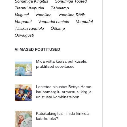
Sõnumiga Kingitus
Sõnumiga Tooted
Trenni Veepudel
Tähelamp
Valgusti
Vannilina
Vannilina Rätik
Veepudel
Veepudel Lastele
Veepudel
Täiskasvanutele
Öölamp
Öövalgusti
VIIMASED POSTITUSED
Mida võtta kaasa puhkusele:
praktilised soovitused
Lastetoa sisustus Bettys Home
kaubamärgilt- armastus, kirg ja
unistuste kombinatsioon
Katsikukingitus - mida kinkida
katsikuteks?