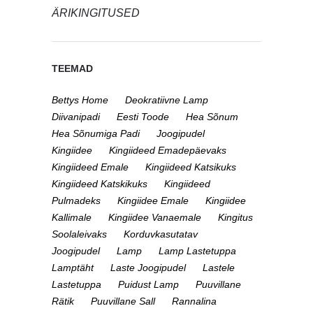
ÄRIKINGITUSED
TEEMAD
Bettys Home
Deokratiivne Lamp
Diivanipadi
Eesti Toode
Hea Sõnum
Hea Sõnumiga Padi
Joogipudel
Kingiidee
Kingiideed Emadepäevaks
Kingiideed Emale
Kingiideed Katsikuks
Kingiideed Katskikuks
Kingiideed
Pulmadeks
Kingiidee Emale
Kingiidee
Kallimale
Kingiidee Vanaemale
Kingitus
Soolaleivaks
Korduvkasutatav
Joogipudel
Lamp
Lamp Lastetuppa
Lamptäht
Laste Joogipudel
Lastele
Lastetuppa
Puidust Lamp
Puuvillane
Rätik
Puuvillane Sall
Rannalina