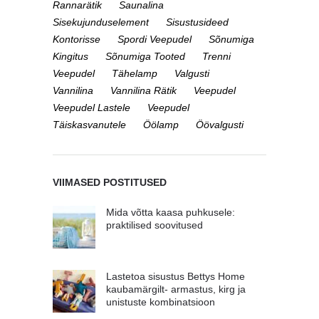
Rannarätik
Saunalina
Sisekujunduselement
Sisustusideed
Kontorisse
Spordi Veepudel
Sõnumiga
Kingitus
Sõnumiga Tooted
Trenni
Veepudel
Tähelamp
Valgusti
Vannilina
Vannilina Rätik
Veepudel
Veepudel Lastele
Veepudel
Täiskasvanutele
Öölamp
Öövalgusti
VIIMASED POSTITUSED
Mida võtta kaasa puhkusele:
praktilised soovitused
Lastetoa sisustus Bettys Home
kaubamärgilt- armastus, kirg ja
unistuste kombinatsioon