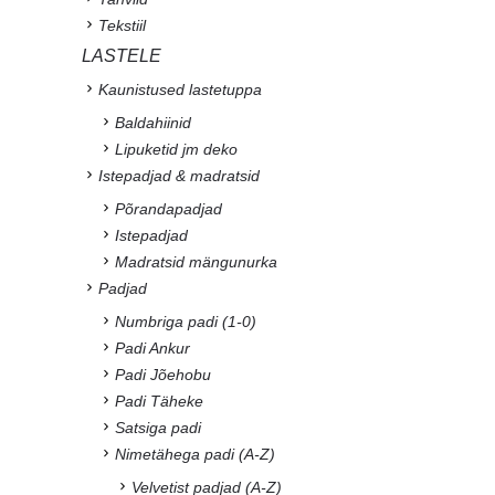
Tekstiil
LASTELE
Kaunistused lastetuppa
Baldahiinid
Lipuketid jm deko
Istepadjad & madratsid
Põrandapadjad
Istepadjad
Madratsid mängunurka
Padjad
Numbriga padi (1-0)
Padi Ankur
Padi Jõehobu
Padi Täheke
Satsiga padi
Nimetähega padi (A-Z)
Velvetist padjad (A-Z)