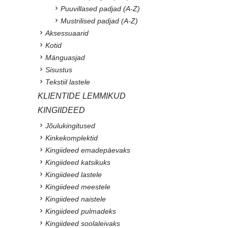
Puuvillased padjad (A-Z)
Mustrilised padjad (A-Z)
Aksessuaarid
Kotid
Mänguasjad
Sisustus
Tekstiil lastele
KLIENTIDE LEMMIKUD
KINGIIDEED
Jõulukingitused
Kinkekomplektid
Kingiideed emadepäevaks
Kingiideed katsikuks
Kingiideed lastele
Kingiideed meestele
Kingiideed naistele
Kingiideed pulmadeks
Kingiideed soolaleivaks