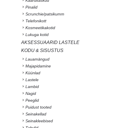
Kaarditaskud
Pinalid
Scrunchie/patsikumm
Telefonikott
Kosmeetikakotid
Lukuga kotid
AKSESSUAARID LASTELE
KODU & SISUSTUS
Lauamängud
Majapidamine
Küünlad
Lastele
Lambid
Nagid
Peeglid
Puidust tooted
Seinakellad
Seinakleebised
Tahvlid