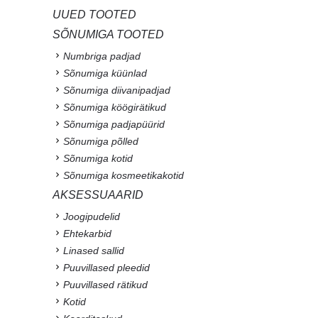
UUED TOOTED
SÕNUMIGA TOOTED
Numbriga padjad
Sõnumiga küünlad
Sõnumiga diivanipadjad
Sõnumiga köögirätikud
Sõnumiga padjapüürid
Sõnumiga põlled
Sõnumiga kotid
Sõnumiga kosmeetikakotid
AKSESSUAARID
Joogipudelid
Ehtekarbid
Linased sallid
Puuvillased pleedid
Puuvillased rätikud
Kotid