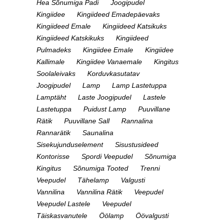
Hea Sõnumiga Padi
Joogipudel
Kingiidee
Kingiideed Emadepäevaks
Kingiideed Emale
Kingiideed Katsikuks
Kingiideed Katskikuks
Kingiideed
Pulmadeks
Kingiidee Emale
Kingiidee
Kallimale
Kingiidee Vanaemale
Kingitus
Soolaleivaks
Korduvkasutatav
Joogipudel
Lamp
Lamp Lastetuppa
Lamptäht
Laste Joogipudel
Lastele
Lastetuppa
Puidust Lamp
Puuvillane
Rätik
Puuvillane Sall
Rannalina
Rannarätik
Saunalina
Sisekujunduselement
Sisustusideed
Kontorisse
Spordi Veepudel
Sõnumiga
Kingitus
Sõnumiga Tooted
Trenni
Veepudel
Tähelamp
Valgusti
Vannilina
Vannilina Rätik
Veepudel
Veepudel Lastele
Veepudel
Täiskasvanutele
Öölamp
Öövalgusti