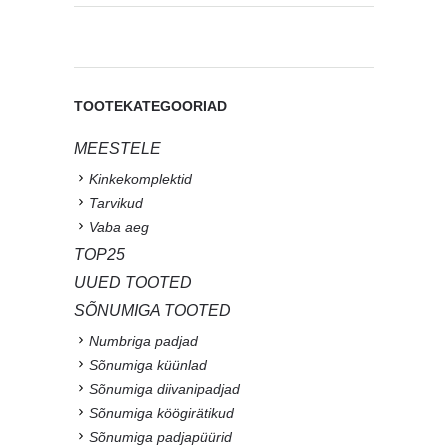
TOOTEKATEGOORIAD
MEESTELE
Kinkekomplektid
Tarvikud
Vaba aeg
TOP25
UUED TOOTED
SÕNUMIGA TOOTED
Numbriga padjad
Sõnumiga küünlad
Sõnumiga diivanipadjad
Sõnumiga köögirätikud
Sõnumiga padjapüürid