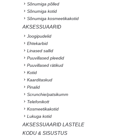
Sõnumiga põlled
Sõnumiga kotid
Sõnumiga kosmeetikakotid
AKSESSUAARID
Joogipudelid
Ehtekarbid
Linased sallid
Puuvillased pleedid
Puuvillased rätikud
Kotid
Kaarditaskud
Pinalid
Scrunchie/patsikumm
Telefonikott
Kosmeetikakotid
Lukuga kotid
AKSESSUAARID LASTELE
KODU & SISUSTUS