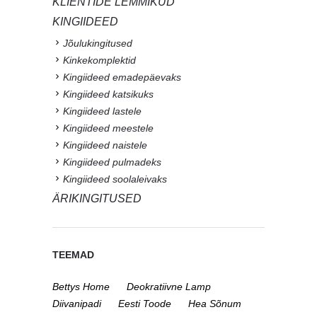
KLIENTIDE LEMMIKUD
KINGIIDEED
Jõulukingitused
Kinkekomplektid
Kingiideed emadepäevaks
Kingiideed katsikuks
Kingiideed lastele
Kingiideed meestele
Kingiideed naistele
Kingiideed pulmadeks
Kingiideed soolaleivaks
ÄRIKINGITUSED
TEEMAD
Bettys Home
Deokratiivne Lamp
Diivanipadi
Eesti Toode
Hea Sõnum