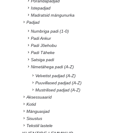
Põrandapadjad
Istepadjad
Madratsid mängunurka
Padjad
Numbriga padi (1-0)
Padi Ankur
Padi Jõehobu
Padi Täheke
Satsiga padi
Nimetähega padi (A-Z)
Velvetist padjad (A-Z)
Puuvillased padjad (A-Z)
Mustrilised padjad (A-Z)
Aksessuaarid
Kotid
Mänguasjad
Sisustus
Tekstiil lastele