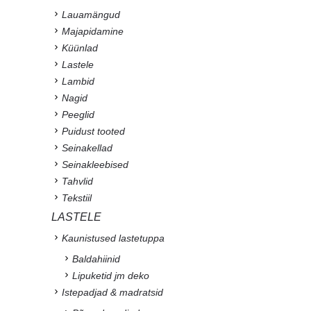
Lauamängud
Majapidamine
Küünlad
Lastele
Lambid
Nagid
Peeglid
Puidust tooted
Seinakellad
Seinakleebised
Tahvlid
Tekstiil
LASTELE
Kaunistused lastetuppa
Baldahiinid
Lipuketid jm deko
Istepadjad & madratsid