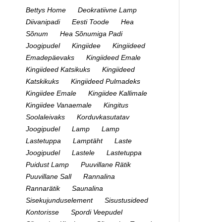
Bettys Home
Deokratiivne Lamp
Diivanipadi
Eesti Toode
Hea
Sõnum
Hea Sõnumiga Padi
Joogipudel
Kingiidee
Kingiideed
Emadepäevaks
Kingiideed Emale
Kingiideed Katsikuks
Kingiideed
Katskikuks
Kingiideed Pulmadeks
Kingiidee Emale
Kingiidee Kallimale
Kingiidee Vanaemale
Kingitus
Soolaleivaks
Korduvkasutatav
Joogipudel
Lamp
Lamp
Lastetuppa
Lamptäht
Laste
Joogipudel
Lastele
Lastetuppa
Puidust Lamp
Puuvillane Rätik
Puuvillane Sall
Rannalina
Rannarätik
Saunalina
Sisekujunduselement
Sisustusideed
Kontorisse
Spordi Veepudel