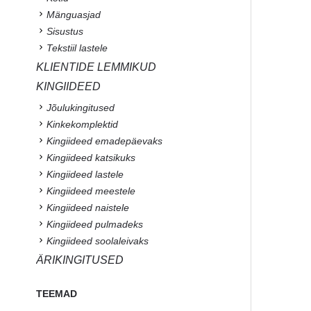
Mänguasjad
Sisustus
Tekstiil lastele
KLIENTIDE LEMMIKUD
KINGIIDEED
Jõulukingitused
Kinkekomplektid
Kingiideed emadepäevaks
Kingiideed katsikuks
Kingiideed lastele
Kingiideed meestele
Kingiideed naistele
Kingiideed pulmadeks
Kingiideed soolaleivaks
ÄRIKINGITUSED
TEEMAD