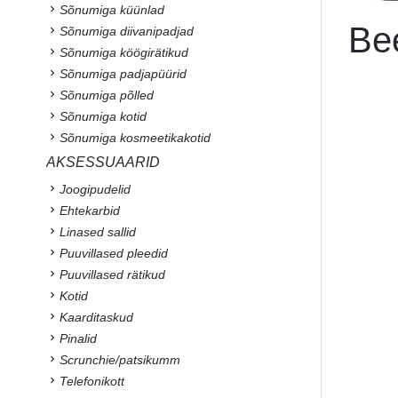
Sõnumiga küünlad
Be
Sõnumiga diivanipadjad
Sõnumiga köögirätikud
Sõnumiga padjapüürid
Sõnumiga põlled
Sõnumiga kotid
Sõnumiga kosmeetikakotid
AKSESSUAARID
Joogipudelid
Ehtekarbid
Linased sallid
Puuvillased pleedid
Puuvillased rätikud
Kotid
Kaarditaskud
Pinalid
Scrunchie/patsikumm
Telefonikott