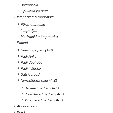
Baldahiinid
Lipuketid jm deko
Istepadjad & madratsid
Põrandapadjad
Istepadjad
Madratsid mängunurka
Padjad
Numbriga padi (1-0)
Padi Ankur
Padi Jõehobu
Padi Täheke
Satsiga padi
Nimetähega padi (A-Z)
Velvetist padjad (A-Z)
Puuvillased padjad (A-Z)
Mustrilised padjad (A-Z)
Aksessuaarid
Kotid