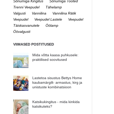
Sõnumiga Kingitus
Sõnumiga Tooted
Trenni Veepudel
Tähelamp
Valgusti
Vannilina
Vannilina Rätik
Veepudel
Veepudel Lastele
Veepudel
Täiskasvanutele
Öölamp
Öövalgusti
VIIMASED POSTITUSED
Mida võtta kaasa puhkusele:
praktilised soovitused
Lastetoa sisustus Bettys Home
kaubamärgilt- armastus, kirg ja
unistuste kombinatsioon
Katsikukingitus - mida kinkida
katsikuteks?