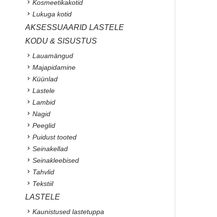
Kosmeetikakotid
Lukuga kotid
AKSESSUAARID LASTELE
KODU & SISUSTUS
Lauamängud
Majapidamine
Küünlad
Lastele
Lambid
Nagid
Peeglid
Puidust tooted
Seinakellad
Seinakleebised
Tahvlid
Tekstiil
LASTELE
Kaunistused lastetuppa