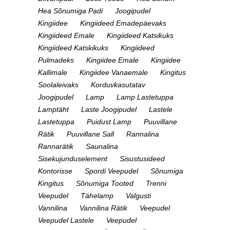
Hea Sõnumiga Padi
Joogipudel
Kingiidee
Kingiideed Emadepäevaks
Kingiideed Emale
Kingiideed Katsikuks
Kingiideed Katskikuks
Kingiideed
Pulmadeks
Kingiidee Emale
Kingiidee
Kallimale
Kingiidee Vanaemale
Kingitus
Soolaleivaks
Korduvkasutatav
Joogipudel
Lamp
Lamp Lastetuppa
Lamptäht
Laste Joogipudel
Lastele
Lastetuppa
Puidust Lamp
Puuvillane
Rätik
Puuvillane Sall
Rannalina
Rannarätik
Saunalina
Sisekujunduselement
Sisustusideed
Kontorisse
Spordi Veepudel
Sõnumiga
Kingitus
Sõnumiga Tooted
Trenni
Veepudel
Tähelamp
Valgusti
Vannilina
Vannilina Rätik
Veepudel
Veepudel Lastele
Veepudel