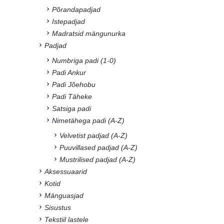
Põrandapadjad
Istepadjad
Madratsid mängunurka
Padjad
Numbriga padi (1-0)
Padi Ankur
Padi Jõehobu
Padi Täheke
Satsiga padi
Nimetähega padi (A-Z)
Velvetist padjad (A-Z)
Puuvillased padjad (A-Z)
Mustrilised padjad (A-Z)
Aksessuaarid
Kotid
Mänguasjad
Sisustus
Tekstiil lastele