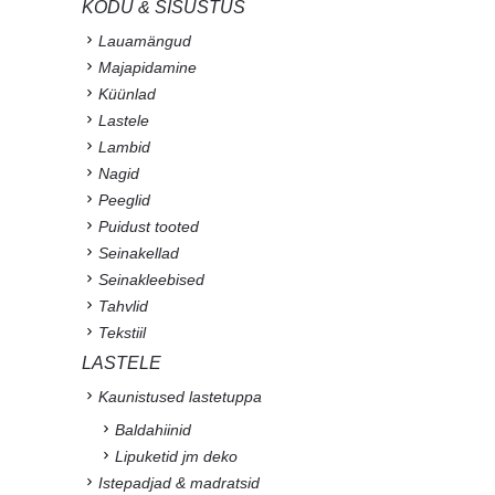
KODU & SISUSTUS
Lauamängud
Majapidamine
Küünlad
Lastele
Lambid
Nagid
Peeglid
Puidust tooted
Seinakellad
Seinakleebised
Tahvlid
Tekstiil
LASTELE
Kaunistused lastetuppa
Baldahiinid
Lipuketid jm deko
Istepadjad & madratsid