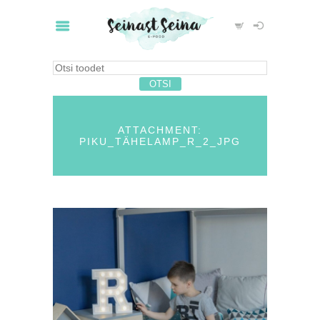
ATTACHMENT:
PIKU_TÄHELAMP_R_2_JPG