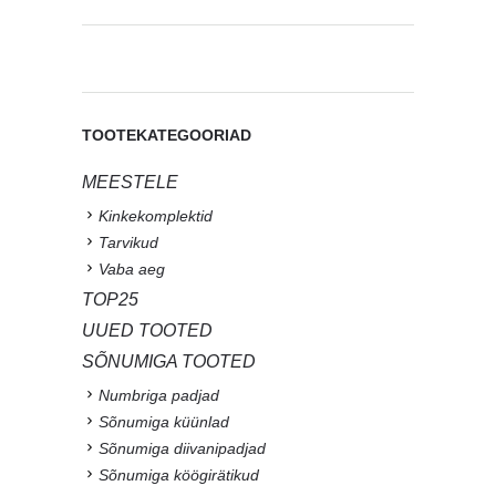
TOOTEKATEGOORIAD
MEESTELE
Kinkekomplektid
Tarvikud
Vaba aeg
TOP25
UUED TOOTED
SÕNUMIGA TOOTED
Numbriga padjad
Sõnumiga küünlad
Sõnumiga diivanipadjad
Sõnumiga köögirätikud