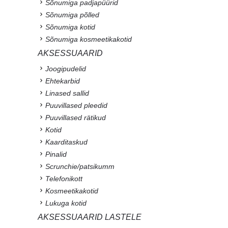
Sõnumiga padjapüürid
Sõnumiga põlled
Sõnumiga kotid
Sõnumiga kosmeetikakotid
AKSESSUAARID
Joogipudelid
Ehtekarbid
Linased sallid
Puuvillased pleedid
Puuvillased rätikud
Kotid
Kaarditaskud
Pinalid
Scrunchie/patsikumm
Telefonikott
Kosmeetikakotid
Lukuga kotid
AKSESSUAARID LASTELE