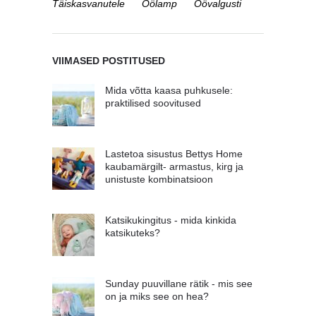
Täiskasvanutele
Öölamp
Öövalgusti
VIIMASED POSTITUSED
Mida võtta kaasa puhkusele:
praktilised soovitused
Lastetoa sisustus Bettys Home
kaubamärgilt- armastus, kirg ja
unistuste kombinatsioon
Katsikukingitus - mida kinkida
katsikuteks?
Sunday puuvillane rätik - mis see
on ja miks see on hea?