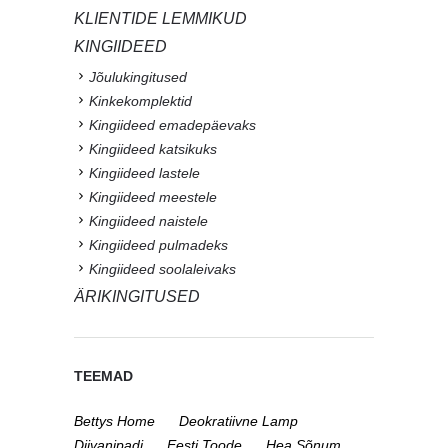
KLIENTIDE LEMMIKUD
KINGIIDEED
Jõulukingitused
Kinkekomplektid
Kingiideed emadepäevaks
Kingiideed katsikuks
Kingiideed lastele
Kingiideed meestele
Kingiideed naistele
Kingiideed pulmadeks
Kingiideed soolaleivaks
ÄRIKINGITUSED
TEEMAD
Bettys Home
Deokratiivne Lamp
Diivanipadi
Eesti Toode
Hea Sõnum