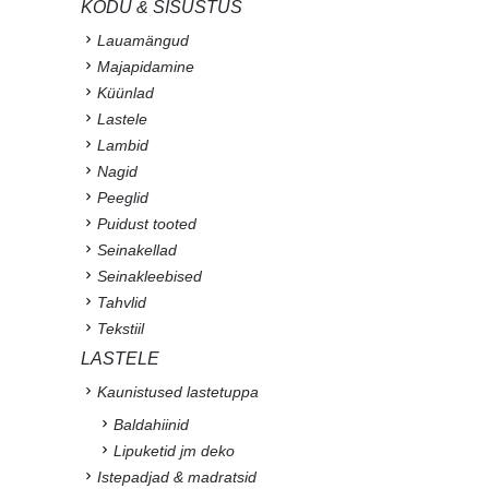
KODU & SISUSTUS
Lauamängud
Majapidamine
Küünlad
Lastele
Lambid
Nagid
Peeglid
Puidust tooted
Seinakellad
Seinakleebised
Tahvlid
Tekstiil
LASTELE
Kaunistused lastetuppa
Baldahiinid
Lipuketid jm deko
Istepadjad & madratsid