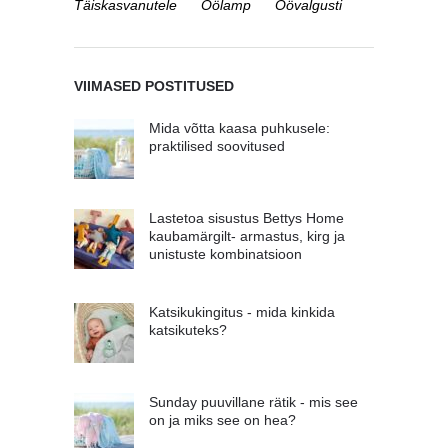
Täiskasvanutele
Öölamp
Öövalgusti
VIIMASED POSTITUSED
Mida võtta kaasa puhkusele:
praktilised soovitused
Lastetoa sisustus Bettys Home
kaubamärgilt- armastus, kirg ja
unistuste kombinatsioon
Katsikukingitus - mida kinkida
katsikuteks?
Sunday puuvillane rätik - mis see
on ja miks see on hea?