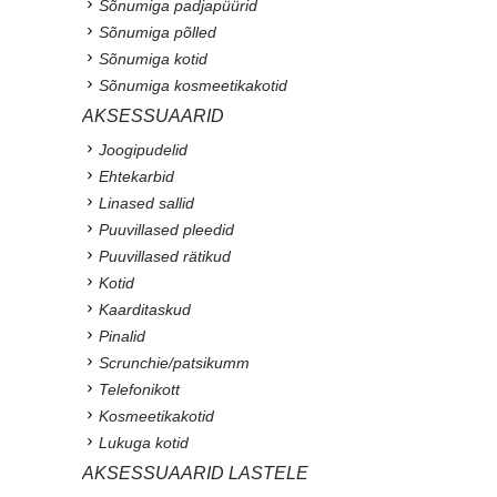
Sõnumiga padjapüürid
Sõnumiga põlled
Sõnumiga kotid
Sõnumiga kosmeetikakotid
AKSESSUAARID
Joogipudelid
Ehtekarbid
Linased sallid
Puuvillased pleedid
Puuvillased rätikud
Kotid
Kaarditaskud
Pinalid
Scrunchie/patsikumm
Telefonikott
Kosmeetikakotid
Lukuga kotid
AKSESSUAARID LASTELE