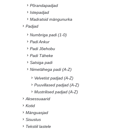
Põrandapadjad
Istepadjad
Madratsid mängunurka
Padjad
Numbriga padi (1-0)
Padi Ankur
Padi Jõehobu
Padi Täheke
Satsiga padi
Nimetähega padi (A-Z)
Velvetist padjad (A-Z)
Puuvillased padjad (A-Z)
Mustrilised padjad (A-Z)
Aksessuaarid
Kotid
Mänguasjad
Sisustus
Tekstiil lastele