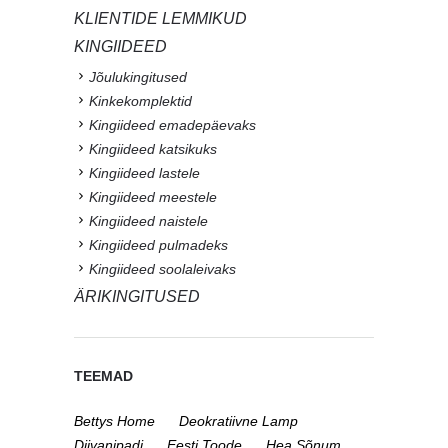
KLIENTIDE LEMMIKUD
KINGIIDEED
Jõulukingitused
Kinkekomplektid
Kingiideed emadepäevaks
Kingiideed katsikuks
Kingiideed lastele
Kingiideed meestele
Kingiideed naistele
Kingiideed pulmadeks
Kingiideed soolaleivaks
ÄRIKINGITUSED
TEEMAD
Bettys Home
Deokratiivne Lamp
Diivanipadi
Eesti Toode
Hea Sõnum