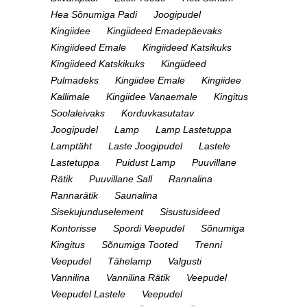
Hea Sõnumiga Padi
Joogipudel
Kingiidee
Kingiideed Emadepäevaks
Kingiideed Emale
Kingiideed Katsikuks
Kingiideed Katskikuks
Kingiideed
Pulmadeks
Kingiidee Emale
Kingiidee
Kallimale
Kingiidee Vanaemale
Kingitus
Soolaleivaks
Korduvkasutatav
Joogipudel
Lamp
Lamp Lastetuppa
Lamptäht
Laste Joogipudel
Lastele
Lastetuppa
Puidust Lamp
Puuvillane
Rätik
Puuvillane Sall
Rannalina
Rannarätik
Saunalina
Sisekujunduselement
Sisustusideed
Kontorisse
Spordi Veepudel
Sõnumiga
Kingitus
Sõnumiga Tooted
Trenni
Veepudel
Tähelamp
Valgusti
Vannilina
Vannilina Rätik
Veepudel
Veepudel Lastele
Veepudel