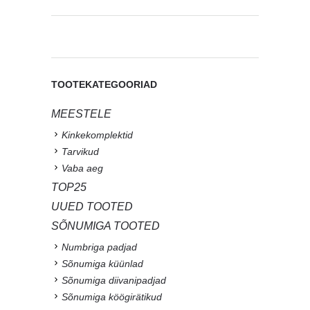
TOOTEKATEGOORIAD
MEESTELE
Kinkekomplektid
Tarvikud
Vaba aeg
TOP25
UUED TOOTED
SÕNUMIGA TOOTED
Numbriga padjad
Sõnumiga küünlad
Sõnumiga diivanipadjad
Sõnumiga köögirätikud