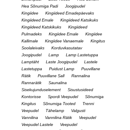
Hea Sõnumiga Padi
Joogipudel
Kingiidee
Kingiideed Emadepäevaks
Kingiideed Emale
Kingiideed Katsikuks
Kingiideed Katskikuks
Kingiideed
Pulmadeks
Kingiidee Emale
Kingiidee
Kallimale
Kingiidee Vanaemale
Kingitus
Soolaleivaks
Korduvkasutatav
Joogipudel
Lamp
Lamp Lastetuppa
Lamptäht
Laste Joogipudel
Lastele
Lastetuppa
Puidust Lamp
Puuvillane
Rätik
Puuvillane Sall
Rannalina
Rannarätik
Saunalina
Sisekujunduselement
Sisustusideed
Kontorisse
Spordi Veepudel
Sõnumiga
Kingitus
Sõnumiga Tooted
Trenni
Veepudel
Tähelamp
Valgusti
Vannilina
Vannilina Rätik
Veepudel
Veepudel Lastele
Veepudel