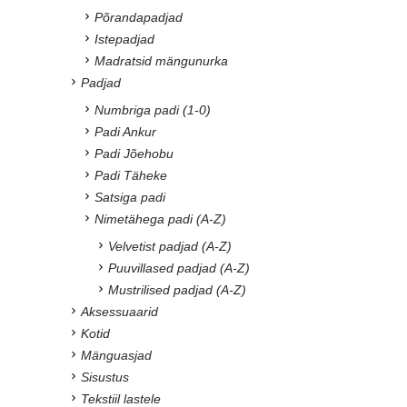
Põrandapadjad
Istepadjad
Madratsid mängunurka
Padjad
Numbriga padi (1-0)
Padi Ankur
Padi Jõehobu
Padi Täheke
Satsiga padi
Nimetähega padi (A-Z)
Velvetist padjad (A-Z)
Puuvillased padjad (A-Z)
Mustrilised padjad (A-Z)
Aksessuaarid
Kotid
Mänguasjad
Sisustus
Tekstiil lastele