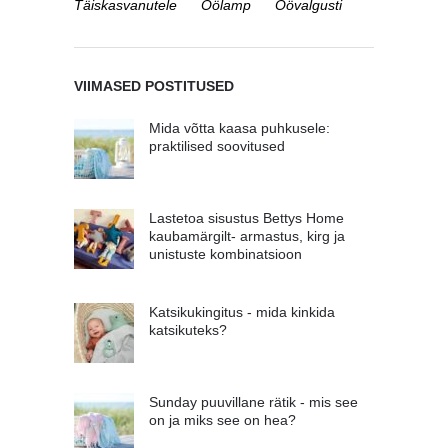
Täiskasvanutele
Öölamp
Öövalgusti
VIIMASED POSTITUSED
Mida võtta kaasa puhkusele:
praktilised soovitused
Lastetoa sisustus Bettys Home
kaubamärgilt- armastus, kirg ja
unistuste kombinatsioon
Katsikukingitus - mida kinkida
katsikuteks?
Sunday puuvillane rätik - mis see
on ja miks see on hea?