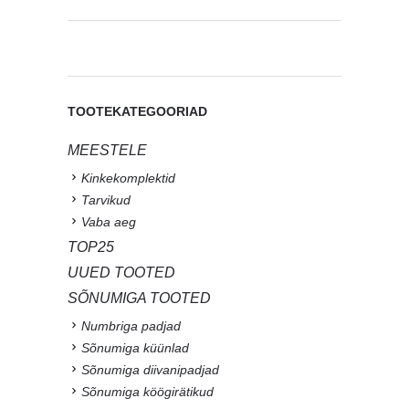
TOOTEKATEGOORIAD
MEESTELE
Kinkekomplektid
Tarvikud
Vaba aeg
TOP25
UUED TOOTED
SÕNUMIGA TOOTED
Numbriga padjad
Sõnumiga küünlad
Sõnumiga diivanipadjad
Sõnumiga köögirätikud