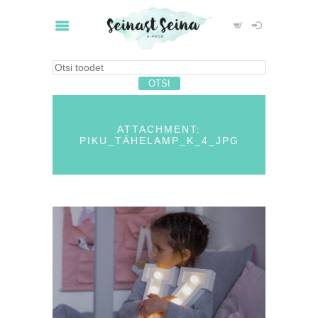
ATTACHMENT:
PIKU_TÄHELAMP_K_4_JPG