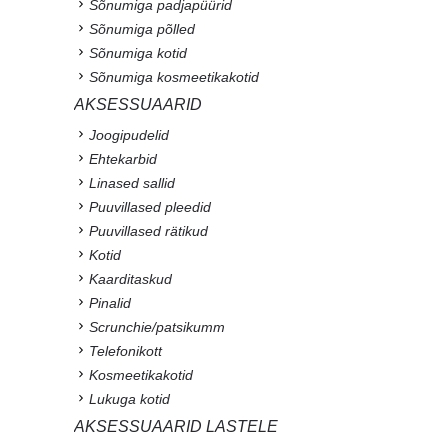
Sõnumiga padjapüürid
Sõnumiga põlled
Sõnumiga kotid
Sõnumiga kosmeetikakotid
AKSESSUAARID
Joogipudelid
Ehtekarbid
Linased sallid
Puuvillased pleedid
Puuvillased rätikud
Kotid
Kaarditaskud
Pinalid
Scrunchie/patsikumm
Telefonikott
Kosmeetikakotid
Lukuga kotid
AKSESSUAARID LASTELE