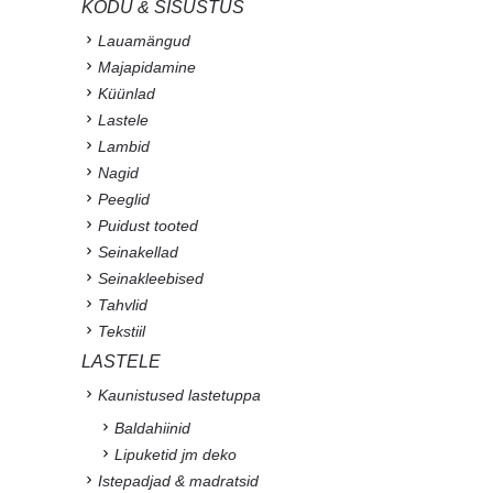
KODU & SISUSTUS
Lauamängud
Majapidamine
Küünlad
Lastele
Lambid
Nagid
Peeglid
Puidust tooted
Seinakellad
Seinakleebised
Tahvlid
Tekstiil
LASTELE
Kaunistused lastetuppa
Baldahiinid
Lipuketid jm deko
Istepadjad & madratsid