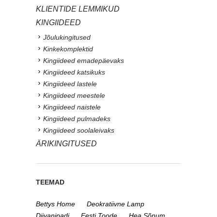
KLIENTIDE LEMMIKUD
KINGIIDEED
Jõulukingitused
Kinkekomplektid
Kingiideed emadepäevaks
Kingiideed katsikuks
Kingiideed lastele
Kingiideed meestele
Kingiideed naistele
Kingiideed pulmadeks
Kingiideed soolaleivaks
ÄRIKINGITUSED
TEEMAD
Bettys Home
Deokratiivne Lamp
Diivanipadi
Eesti Toode
Hea Sõnum