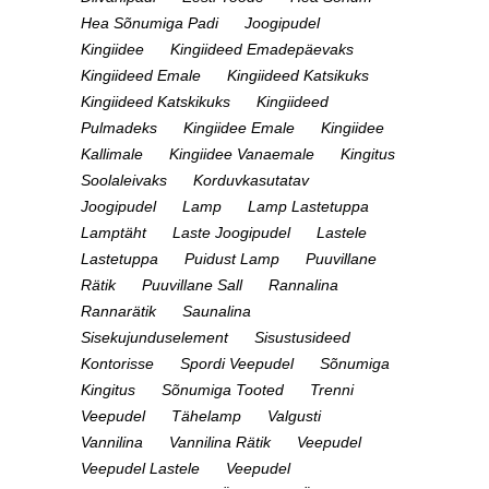
Hea Sõnumiga Padi
Joogipudel
Kingiidee
Kingiideed Emadepäevaks
Kingiideed Emale
Kingiideed Katsikuks
Kingiideed Katskikuks
Kingiideed
Pulmadeks
Kingiidee Emale
Kingiidee
Kallimale
Kingiidee Vanaemale
Kingitus
Soolaleivaks
Korduvkasutatav
Joogipudel
Lamp
Lamp Lastetuppa
Lamptäht
Laste Joogipudel
Lastele
Lastetuppa
Puidust Lamp
Puuvillane
Rätik
Puuvillane Sall
Rannalina
Rannarätik
Saunalina
Sisekujunduselement
Sisustusideed
Kontorisse
Spordi Veepudel
Sõnumiga
Kingitus
Sõnumiga Tooted
Trenni
Veepudel
Tähelamp
Valgusti
Vannilina
Vannilina Rätik
Veepudel
Veepudel Lastele
Veepudel