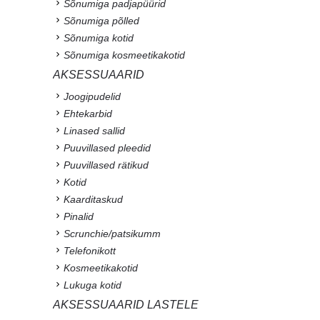
Sõnumiga padjapüürid
Sõnumiga põlled
Sõnumiga kotid
Sõnumiga kosmeetikakotid
AKSESSUAARID
Joogipudelid
Ehtekarbid
Linased sallid
Puuvillased pleedid
Puuvillased rätikud
Kotid
Kaarditaskud
Pinalid
Scrunchie/patsikumm
Telefonikott
Kosmeetikakotid
Lukuga kotid
AKSESSUAARID LASTELE