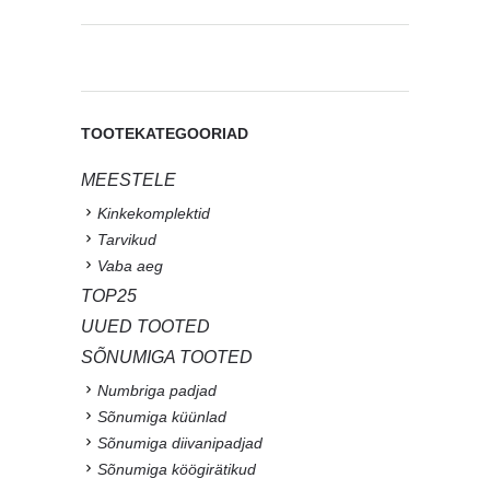
TOOTEKATEGOORIAD
MEESTELE
Kinkekomplektid
Tarvikud
Vaba aeg
TOP25
UUED TOOTED
SÕNUMIGA TOOTED
Numbriga padjad
Sõnumiga küünlad
Sõnumiga diivanipadjad
Sõnumiga köögirätikud