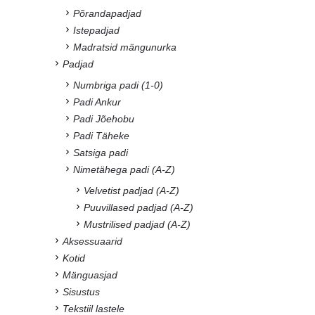
Põrandapadjad
Istepadjad
Madratsid mängunurka
Padjad
Numbriga padi (1-0)
Padi Ankur
Padi Jõehobu
Padi Täheke
Satsiga padi
Nimetähega padi (A-Z)
Velvetist padjad (A-Z)
Puuvillased padjad (A-Z)
Mustrilised padjad (A-Z)
Aksessuaarid
Kotid
Mänguasjad
Sisustus
Tekstiil lastele