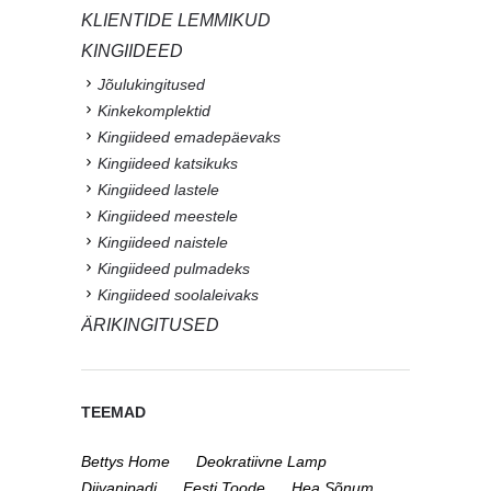
KLIENTIDE LEMMIKUD
KINGIIDEED
Jõulukingitused
Kinkekomplektid
Kingiideed emadepäevaks
Kingiideed katsikuks
Kingiideed lastele
Kingiideed meestele
Kingiideed naistele
Kingiideed pulmadeks
Kingiideed soolaleivaks
ÄRIKINGITUSED
TEEMAD
Bettys Home
Deokratiivne Lamp
Diivanipadi
Eesti Toode
Hea Sõnum