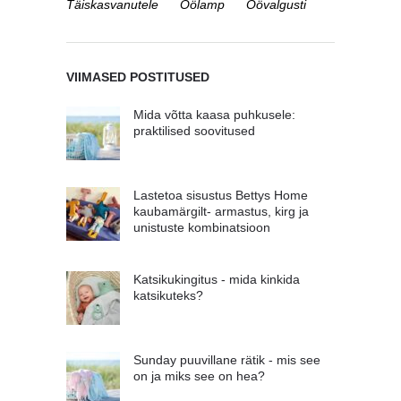
Täiskasvanutele
Öölamp
Öövalgusti
VIIMASED POSTITUSED
Mida võtta kaasa puhkusele:
praktilised soovitused
Lastetoa sisustus Bettys Home
kaubamärgilt- armastus, kirg ja
unistuste kombinatsioon
Katsikukingitus - mida kinkida
katsikuteks?
Sunday puuvillane rätik - mis see
on ja miks see on hea?