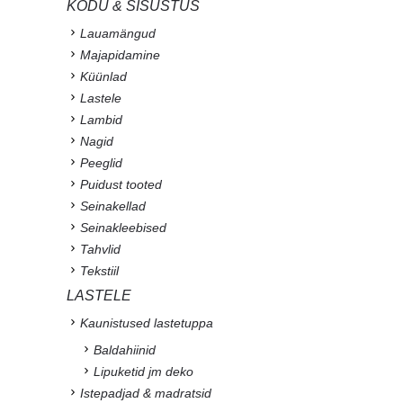
KODU & SISUSTUS
Lauamängud
Majapidamine
Küünlad
Lastele
Lambid
Nagid
Peeglid
Puidust tooted
Seinakellad
Seinakleebised
Tahvlid
Tekstiil
LASTELE
Kaunistused lastetuppa
Baldahiinid
Lipuketid jm deko
Istepadjad & madratsid