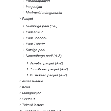
Põrandapadjad
Istepadjad
Madratsid mängunurka
Padjad
Numbriga padi (1-0)
Padi Ankur
Padi Jõehobu
Padi Täheke
Satsiga padi
Nimetähega padi (A-Z)
Velvetist padjad (A-Z)
Puuvillased padjad (A-Z)
Mustrilised padjad (A-Z)
Aksessuaarid
Kotid
Mänguasjad
Sisustus
Tekstiil lastele