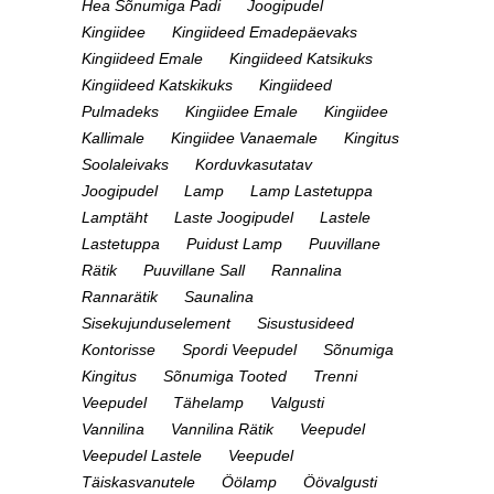
Hea Sõnumiga Padi
Joogipudel
Kingiidee
Kingiideed Emadepäevaks
Kingiideed Emale
Kingiideed Katsikuks
Kingiideed Katskikuks
Kingiideed
Pulmadeks
Kingiidee Emale
Kingiidee
Kallimale
Kingiidee Vanaemale
Kingitus
Soolaleivaks
Korduvkasutatav
Joogipudel
Lamp
Lamp Lastetuppa
Lamptäht
Laste Joogipudel
Lastele
Lastetuppa
Puidust Lamp
Puuvillane
Rätik
Puuvillane Sall
Rannalina
Rannarätik
Saunalina
Sisekujunduselement
Sisustusideed
Kontorisse
Spordi Veepudel
Sõnumiga
Kingitus
Sõnumiga Tooted
Trenni
Veepudel
Tähelamp
Valgusti
Vannilina
Vannilina Rätik
Veepudel
Veepudel Lastele
Veepudel
Täiskasvanutele
Öölamp
Öövalgusti