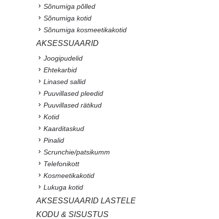
Sõnumiga põlled
Sõnumiga kotid
Sõnumiga kosmeetikakotid
AKSESSUAARID
Joogipudelid
Ehtekarbid
Linased sallid
Puuvillased pleedid
Puuvillased rätikud
Kotid
Kaarditaskud
Pinalid
Scrunchie/patsikumm
Telefonikott
Kosmeetikakotid
Lukuga kotid
AKSESSUAARID LASTELE
KODU & SISUSTUS