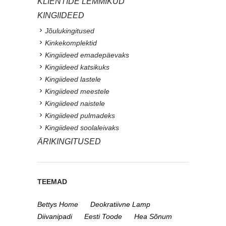
KLIENTIDE LEMMIKUD
KINGIIDEED
Jõulukingitused
Kinkekomplektid
Kingiideed emadepäevaks
Kingiideed katsikuks
Kingiideed lastele
Kingiideed meestele
Kingiideed naistele
Kingiideed pulmadeks
Kingiideed soolaleivaks
ÄRIKINGITUSED
TEEMAD
Bettys Home
Deokratiivne Lamp
Diivanipadi
Eesti Toode
Hea Sõnum