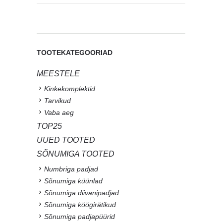
TOOTEKATEGOORIAD
MEESTELE
Kinkekomplektid
Tarvikud
Vaba aeg
TOP25
UUED TOOTED
SÕNUMIGA TOOTED
Numbriga padjad
Sõnumiga küünlad
Sõnumiga diivanipadjad
Sõnumiga köögirätikud
Sõnumiga padjapüürid