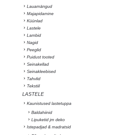
Lauamängud
Majapidamine
Küünlad
Lastele
Lambid
Nagid
Peeglid
Puidust tooted
Seinakellad
Seinakleebised
Tahvlid
Tekstiil
LASTELE
Kaunistused lastetuppa
Baldahiinid
Lipuketid jm deko
Istepadjad & madratsid