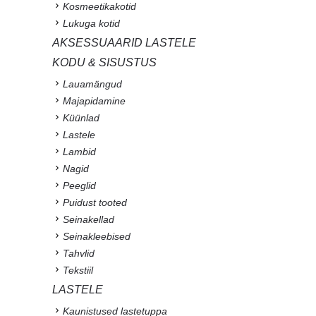
Kosmeetikakotid
Lukuga kotid
AKSESSUAARID LASTELE
KODU & SISUSTUS
Lauamängud
Majapidamine
Küünlad
Lastele
Lambid
Nagid
Peeglid
Puidust tooted
Seinakellad
Seinakleebised
Tahvlid
Tekstiil
LASTELE
Kaunistused lastetuppa