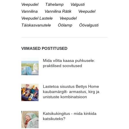
Veepudel
Tähelamp
Valgusti
Vannilina
Vannilina Rätik
Veepudel
Veepudel Lastele
Veepudel
Täiskasvanutele
Öölamp
Öövalgusti
VIIMASED POSTITUSED
Mida võtta kaasa puhkusele:
praktilised soovitused
Lastetoa sisustus Bettys Home
kaubamärgilt- armastus, kirg ja
unistuste kombinatsioon
Katsikukingitus - mida kinkida
katsikuteks?