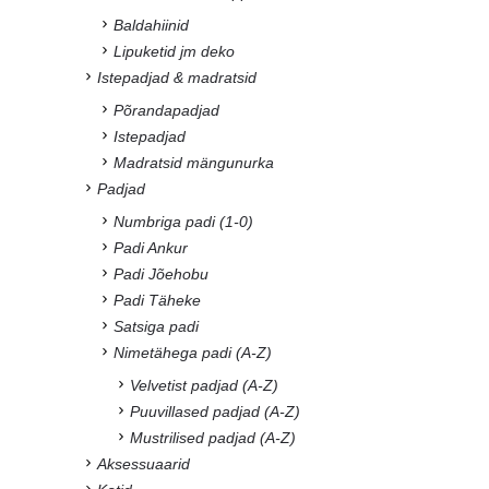
Baldahiinid
Lipuketid jm deko
Istepadjad & madratsid
Põrandapadjad
Istepadjad
Madratsid mängunurka
Padjad
Numbriga padi (1-0)
Padi Ankur
Padi Jõehobu
Padi Täheke
Satsiga padi
Nimetähega padi (A-Z)
Velvetist padjad (A-Z)
Puuvillased padjad (A-Z)
Mustrilised padjad (A-Z)
Aksessuaarid