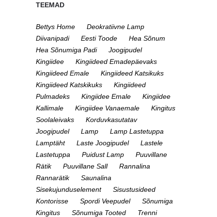
TEEMAD
Bettys Home
Deokratiivne Lamp
Diivanipadi
Eesti Toode
Hea Sõnum
Hea Sõnumiga Padi
Joogipudel
Kingiidee
Kingiideed Emadepäevaks
Kingiideed Emale
Kingiideed Katsikuks
Kingiideed Katskikuks
Kingiideed
Pulmadeks
Kingiidee Emale
Kingiidee
Kallimale
Kingiidee Vanaemale
Kingitus
Soolaleivaks
Korduvkasutatav
Joogipudel
Lamp
Lamp Lastetuppa
Lamptäht
Laste Joogipudel
Lastele
Lastetuppa
Puidust Lamp
Puuvillane
Rätik
Puuvillane Sall
Rannalina
Rannarätik
Saunalina
Sisekujunduselement
Sisustusideed
Kontorisse
Spordi Veepudel
Sõnumiga
Kingitus
Sõnumiga Tooted
Trenni