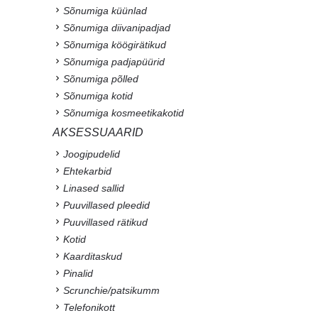
Sõnumiga küünlad
Sõnumiga diivanipadjad
Sõnumiga köögirätikud
Sõnumiga padjapüürid
Sõnumiga põlled
Sõnumiga kotid
Sõnumiga kosmeetikakotid
AKSESSUAARID
Joogipudelid
Ehtekarbid
Linased sallid
Puuvillased pleedid
Puuvillased rätikud
Kotid
Kaarditaskud
Pinalid
Scrunchie/patsikumm
Telefonikott