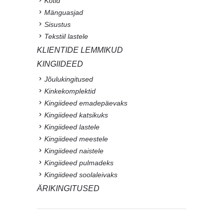
Kotid
Mänguasjad
Sisustus
Tekstiil lastele
KLIENTIDE LEMMIKUD
KINGIIDEED
Jõulukingitused
Kinkekomplektid
Kingiideed emadepäevaks
Kingiideed katsikuks
Kingiideed lastele
Kingiideed meestele
Kingiideed naistele
Kingiideed pulmadeks
Kingiideed soolaleivaks
ÄRIKINGITUSED